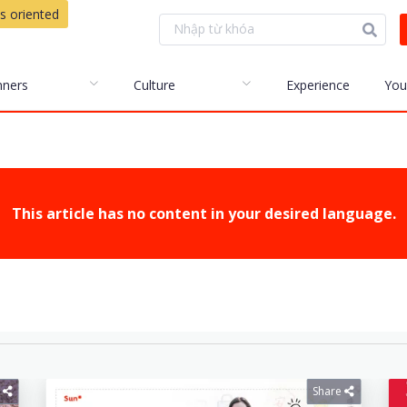
s oriented
nners
Culture
Experience
You
This article has no content in your desired language.
Share