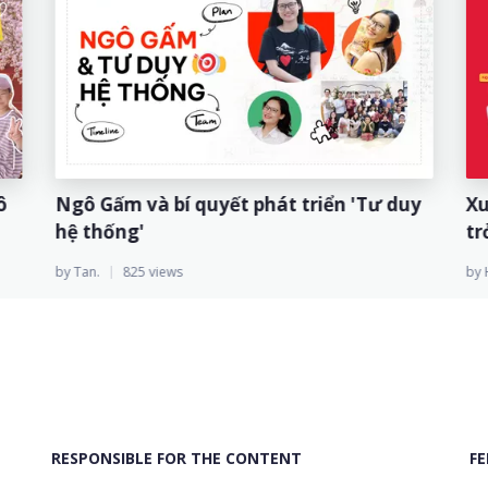
Hành trình chu du khắp thế gian của cô
Ngô 
gái ISO - Hằng Thúy và con trai 6 tuổi
hệ 
by Tan.
1009 views
by Tan
RESPONSIBLE FOR THE CONTENT
F