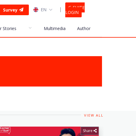
G-SUITE
EN
Survey
LOGIN
r Stories
Multimedia
Author
VIEW ALL
Share