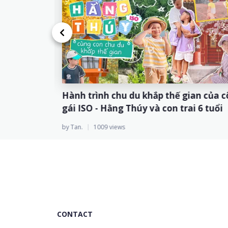
 trở
Người nhà Sun* và nỗ lực "nâng cao kỹ
ính mình
năng - tạo sự khác biệt"
by H.Vy
1051 views
CONTACT