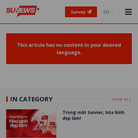
Survey
This article has no content in your desired
language.
IN CATEGORY
VIEW ALL
Trong mắt Sunner, hòa bình
đẹp lắm!