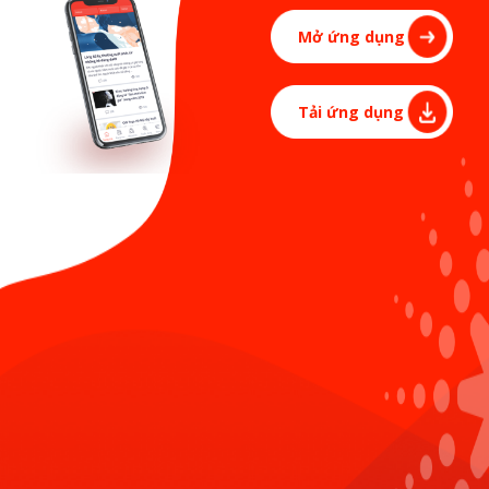
Address: 13F, Keangnam Hanoi Landmark Tower, Pham Hung,
Mở ứng dụng
Nam Tu Liem, Hanoi, Vietnam.
Tải ứng dụng
RESPONSIBLE FOR THE CONTENT
Editing by Internal Communications.
Hotline: 024.38.378.453 (line 6)
LIÊN HỆ ĐĂNG BÀI
FEEDBACK
Sun* welcome every feedbacks.
Send feedback