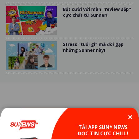
Bật cười với màn ''review sếp''
cực chất từ Sunner!
Stress "tuổi gì" mà đòi gặp
những Sunner này!
CONTACT
✕
TẢI APP SUN* NEWS
Sun* Inc.
ĐỌC TIN CỰC CHILL!
Editorial local Sun* Inc department.