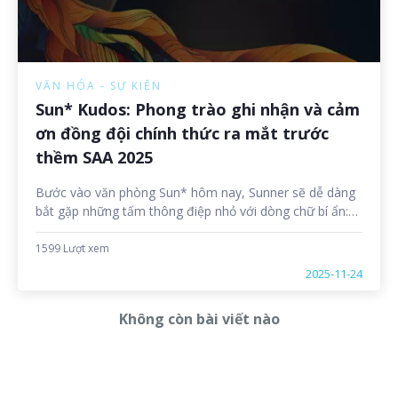
VĂN HÓA - SỰ KIỆN
Sun* Kudos: Phong trào ghi nhận và cảm
ơn đồng đội chính thức ra mắt trước
thềm SAA 2025
Bước vào văn phòng Sun* hôm nay, Sunner sẽ dễ dàng
bắt gặp những tấm thông điệp nhỏ với dòng chữ bí ẩn:
“Tôi muốn gửi đến bạn một lời Kudos vì…”. Từ máy
check-in, khu vực uống nước cho đến phòng họp, những
1599 Lượt xem
“secret” thú vị ấy đang khiến cả văn phòng rần rần tò
2025-11-24
mò và háo hức. Rốt cuộc chuyện gì đang diễn ra? Kudos
là gì và vì sao lại trở thành chủ đề được nhắc đến nhiều
Không còn bài viết nào
đến thế? Cùng Sun* News khám phá nhé!