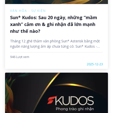
VĂN HÓA - SỰ KIỆN
Sun* Kudos: Sau 20 ngày, những “mầm
xanh” cảm ơn & ghi nhận đã lớn mạnh
như thế nào?
Tháng 12 ghé thăm văn phòng Sun* Asterisk bằng một
nguồn năng lượng ấm áp chưa từng có: Sun* Kudos -
Phong trào ghi nhận và cảm ơn hưởng ứng SAA 2025
chính thức xuất hiện. Một không gian số mới mẻ đã
946 Lượt xem
được mở ra, đưa hành trình nuôi dưỡng văn hóa ghi
2025-12-23
nhận tại Sun* lên một tầm cao mới – nơi những lời cảm
ơn vốn đã hiện diện trong đời sống làm việc hằng ngày
được hệ thống hóa, kết nối và lan tỏa mạnh mẽ hơn.