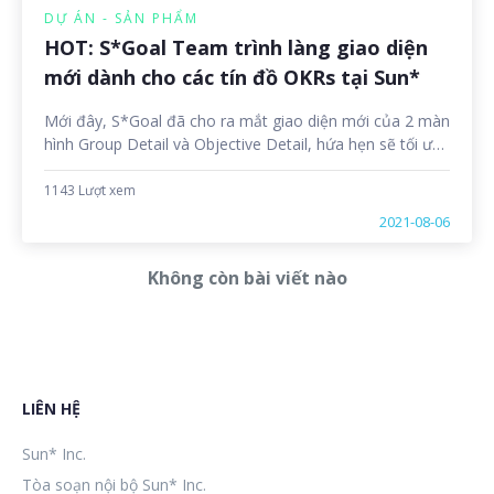
DỰ ÁN - SẢN PHẨM
HOT: S*Goal Team trình làng giao diện
mới dành cho các tín đồ OKRs tại Sun*
Mới đây, S*Goal đã cho ra mắt giao diện mới của 2 màn
hình Group Detail và Objective Detail, hứa hẹn sẽ tối ưu
hóa trải nghiệm cho người dùng OKRs tại Sun*
1143 Lượt xem
2021-08-06
Không còn bài viết nào
LIÊN HỆ
Sun* Inc.
Tòa soạn nội bộ Sun* Inc.