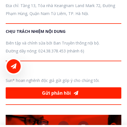
Địa chỉ: Tầng 13, Tòa nhà Keangnam Land Mark 72, Đường
Phạm Hùng, Quận Nam Từ Liêm, TP. Hà Nội.
CHỊU TRÁCH NHIỆM NỘI DUNG
Biên tập và chỉnh sửa bởi Ban Truyền thông nội bộ.
Đường dây nóng: 024.38.378.453 (nhánh 6)
LIÊN HỆ ĐĂNG BÀI
GÓP Ý
Sun* hoan nghênh độc giả gửi góp ý cho chúng tôi.
Gửi phản hồi