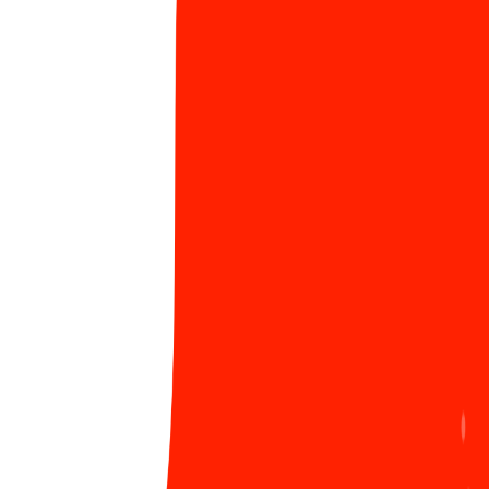
4
chắc khẳng định vị thế Sun*
859 Lượt xem
Ra mắt Secure coding guideline - “Must-read
5
guideline” dành cho các lập trình viên Sun*
1144 Lượt xem
#đào tạo
#unit 3
#Python
#EUV3
Bình luận ẩn danh
Đăng