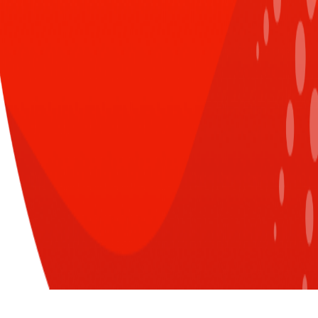
CÙNG CHUYÊN MỤC
XEM TẤT CẢ
Đăng nhập để nhận nhiều thông tin thú
vị hơn từ Sun* nào!
Sun* tiên phong áp dụng Hệ
thống ISO/IEC 42001:2023 - Tiêu
LOGIN WITH G-SUITE ACCOUNT
chuẩn quốc tế đầu tiên và khắt
khe nhất về Trí tuệ nhân tạo
trên thế giới