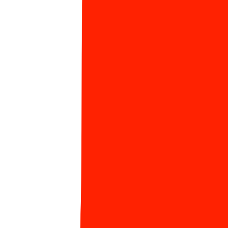
Ling
ĐANG HOT
Viblo - 10 năm khẳng định dấu ấn Sun* trong
1
cộng đồng công nghệ Việt
1186 Lượt xem
Nóng: Chính thức ra mắt Learning Path - Lộ trình
2
học tập cá nhân hóa, chìa khóa phát triển sự
nghiệp của bạn tại Sun*
1049 Lượt xem
Tâm thế của các tân chủ nhân giải thưởng SAA
3
2024 trước thềm năm mới
593 Lượt xem