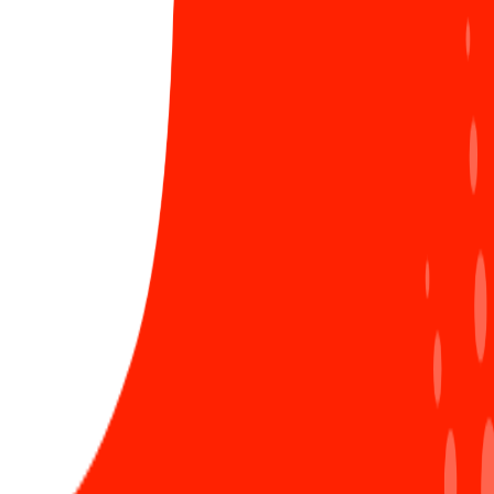
Chứng nhận ISO/IEC 27001:2022: Bước tiến vững
4
chắc khẳng định vị thế Sun*
858 Lượt xem
Ra mắt Secure coding guideline - “Must-read
5
guideline” dành cho các lập trình viên Sun*
1144 Lượt xem
#bình chọn SAA
#SAA 2022
#SUN* THE FIRST 10
LIÊN HỆ ĐĂNG BÀI
Bình luận ẩn danh