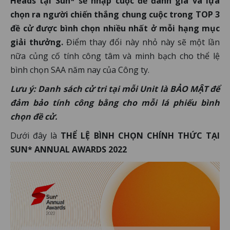
Heads tại Sun* sẽ nhập cuộc để đánh giá và lựa
chọn ra người chiến thắng chung cuộc trong TOP 3
đề cử được bình chọn nhiều nhất ở mỗi hạng mục
giải thưởng.
Điểm thay đổi này nhỏ này sẽ một lần
nữa củng cố tính công tâm và minh bạch cho thể lệ
bình chọn SAA năm nay của Công ty.
Lưu ý: Danh sách cử tri tại mỗi Unit là BẢO MẬT để
đảm bảo tính công bằng cho mỗi lá phiếu bình
chọn đề cử.
Dưới đây là
THỂ LỆ BÌNH CHỌN CHÍNH THỨC TẠI
SUN* ANNUAL AWARDS 2022