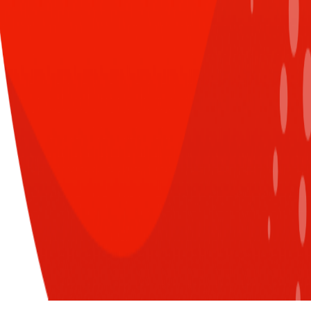
CÙNG CHUYÊN MỤC
XEM TẤT CẢ
Đăng nhập để nhận nhiều thông tin thú
vị hơn từ Sun* nào!
Sun* Kudos 2026: Quay trở lại
với diện mạo hoàn toàn mới
LOGIN WITH G-SUITE ACCOUNT