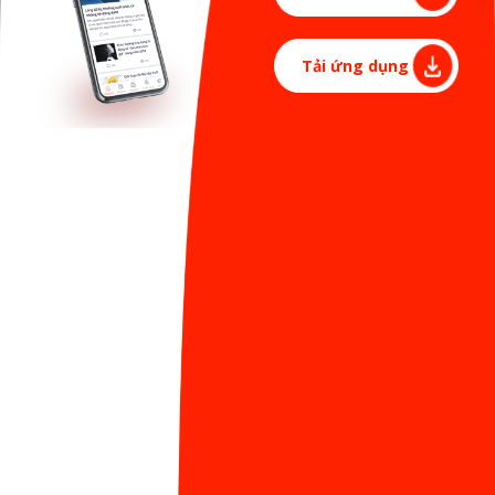
thường niên ghi nhận những cá nhân, tập thể xuất
sắc đã có cố gắng trong suốt một năm làm việc. Theo
Tải ứng dụng
đó, Ban lãnh đạo công ty sẽ lựa chọn ra được những
gương mặt xuất sắc nhất, có thành tích nổi trội và
trở thành đại diện cho Sun* trong năm đó.
Trở thành
Digital Creative Studio
, Sun* luôn mong
muốn chung tay xây dựng một thế giới nơi mọi
người tự do tạo ra giá trị tuyệt vời có sức mạnh thay
đổi cuộc sống. Trên hành trình đó, Sun* không thể
hoàn thành sứ mệnh nếu không có sự đóng góp của
các thành viên trong công ty.
Với tầm nhìn tìm kiếm những nhân vật truyền lửa đại
diện cho con người Sun*, để lan rộng niềm cảm
hứng, động lực phát triển,
sứ mệnh của SAA chính
là tôn vinh các cá nhân, tập thể xuất sắc nhất
trong năm lao động và cống hiến tại Sun*.