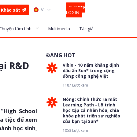
G-SUITE
VI
Khảo sát
LOGIN
Chuyện tâm tình
Multimedia
Tác giả
ĐANG HOT
tại R&D
Viblo - 10 năm khẳng định
1
dấu ấn Sun* trong cộng
đồng công nghệ Việt
1187 Lượt xem
Nóng: Chính thức ra mắt
2
Learning Path - Lộ trình
 “High School
học tập cá nhân hóa, chìa
khóa phát triển sự nghiệp
ữa tiệc để xem
của bạn tại Sun*
ành học sinh,
1053 Lượt xem