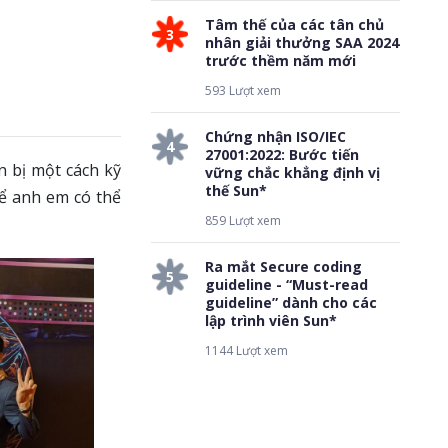
Tâm thế của các tân chủ
3
nhân giải thưởng SAA 2024
trước thềm năm mới
593 Lượt xem
Chứng nhận ISO/IEC
4
27001:2022: Bước tiến
 bị một cách kỹ
vững chắc khẳng định vị
thế Sun*
để anh em có thể
859 Lượt xem
Ra mắt Secure coding
5
guideline - “Must-read
guideline” dành cho các
lập trình viên Sun*
1144 Lượt xem