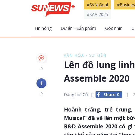
#SVN Goal
#Busines
#SAA 2025
Tin nóng
Dự án - Sản phẩm
Góc nhìn
G
VĂN HÓA - SỰ KIỆN
Lên đồ lung lin
0
Assemble 2020
0
Đăng bởi
Cỏ
|
Share 0
|
7
Hoành tráng, trẻ trung,
Musical” đã vẽ lên một bứ
R&D Assemble 2020 có gì 
tập thể của năm tại "học 