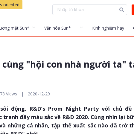
s oriented
ương mặt Sun*
Văn hóa Sun*
Kinh nghiệm hay
h cùng "hội con nhà người ta" 
78 Views
|
2020-12-29
 sôi động, R&D’s Prom Night Party với chủ đề
c tranh đầy màu sắc về R&D 2020. Cùng nhìn lại b
và những cá nhân, tập thể xuất sắc nào đã trở th
viện R&D" nhé!