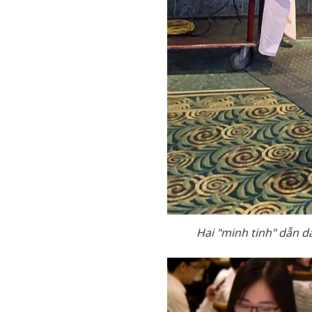
Hai "minh tinh" dẫn d