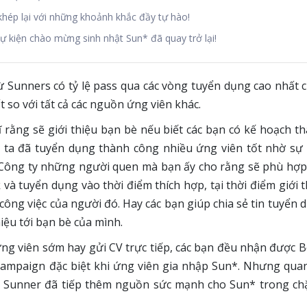
khép lại với những khoảnh khắc đầy tự hào!
ự kiện chào mừng sinh nhật Sun* đã quay trở lại!
ừ Sunners có tỷ lệ pass qua các vòng tuyển dụng cao nhất 
t so với tất cả các nguồn ứng viên khác.
rằng sẽ giới thiệu bạn bè nếu biết các bạn có kế hoạch tha
ta đã tuyển dụng thành công nhiều ứng viên tốt nhờ sự g
o Công ty những người quen mà bạn ấy cho rằng sẽ phù hợ
à tuyển dụng vào thời điểm thích hợp, tại thời điểm giới 
ng việc của người đó. Hay các bạn giúp chia sẻ tin tuyển 
hiệu tới bạn bè của mình.
ứng viên sớm hay gửi CV trực tiếp, các bạn đều nhận được 
ampaign đặc biệt khi ứng viên gia nhập Sun*. Nhưng quan
các Sunner đã tiếp thêm nguồn sức mạnh cho Sun* trong c