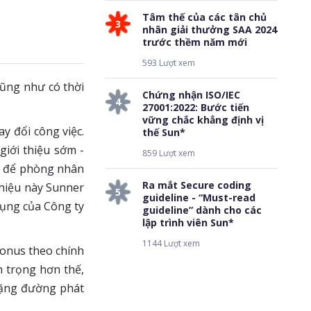
Tâm thế của các tân chủ
3
nhân giải thưởng SAA 2024
trước thềm năm mới
593 Lượt xem
cũng như có thời
Chứng nhận ISO/IEC
4
27001:2022: Bước tiến
vững chắc khẳng định vị
y đổi công việc.
thế Sun*
iới thiệu sớm -
859 Lượt xem
p để phòng nhân
Ra mắt Secure coding
thiệu này Sunner
5
guideline - “Must-read
dụng của Công ty
guideline” dành cho các
lập trình viên Sun*
1144 Lượt xem
Bonus theo chính
 trọng hơn thế,
hặng đường phát