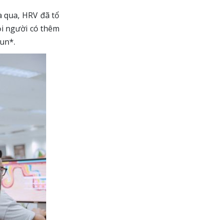
a qua, HRV đã tổ
i người có thêm
Sun*.