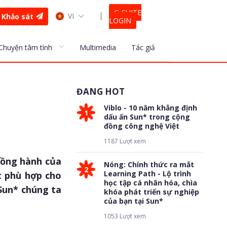
G-SUITE
VI
Khảo sát
LOGIN
Chuyện tâm tình
Multimedia
Tác giả
ĐANG HOT
Viblo - 10 năm khẳng định
1
dấu ấn Sun* trong cộng
đồng công nghệ Việt
1187 Lượt xem
đồng hành của
Nóng: Chính thức ra mắt
2
Learning Path - Lộ trình
t phù hợp cho
học tập cá nhân hóa, chìa
Sun* chúng ta
khóa phát triển sự nghiệp
của bạn tại Sun*
1053 Lượt xem