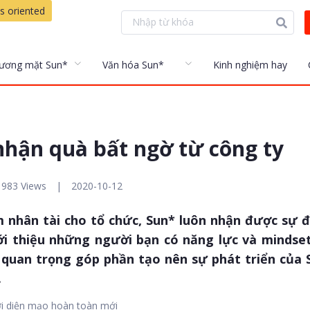
s oriented
ương mặt Sun*
Văn hóa Sun*
Kinh nghiệm hay
nhận quà bất ngờ từ công ty
983 Views
|
2020-10-12
m nhân tài cho tổ chức, Sun* luôn nhận được sự 
iới thiệu những người bạn có năng lực và mindse
o quan trọng góp phần tạo nên sự phát triển của 
.
ới diện mạo hoàn toàn mới