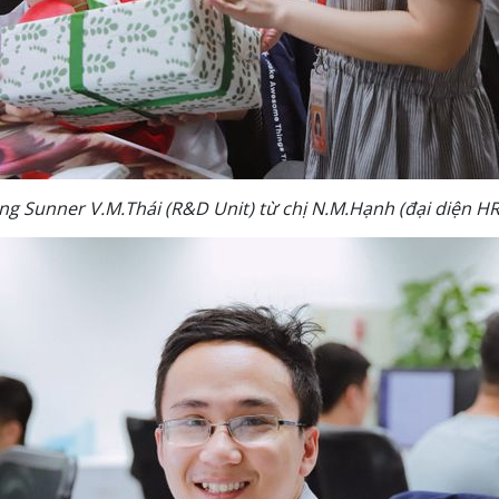
g Sunner V.M.Thái (R&D Unit) từ chị N.M.Hạnh (đại diện H