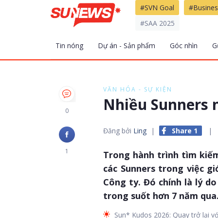
#SVN Goal
#Busines
#SAA 2025
Tin nóng
Dự án - Sản phẩm
Góc nhìn
G
VĂN HÓA - SỰ KIỆN
Nhiều Sunners 
0
Đăng bởi
Ling
|
Share 1
|
1
Trong hành trình tìm kiế
các Sunners trong việc g
Công ty. Đó chính là lý d
trong suốt hơn 7 năm qua
Sun* Kudos 2026: Quay trở lại v