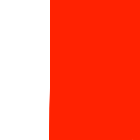
Vào 16:45 chiều cùng ngày tất cả Sunner đồng loạt ra
quân hưởng ứng
giải đi bộ/chạy bộ Sun* Race
, hoạt
động đặc biệt nhất sinh nhật năm nay để cùng Sun*
quyết chiến, quyết thắng với những mục tiêu mới của
tuổi 12.