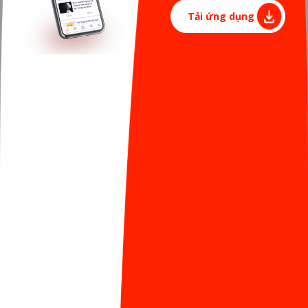
Tải ứng dụng
Các hoạt động livestream đầu ngày và xe kem
Awesome nhận về phản hồi tích cực từ Sunner