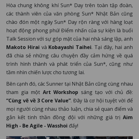
Hòa chung không khí Sun* Day trên toàn tập đoàn,
các thành viên của văn phòng Sun* Nhật Bản cũng
chào đón một ngày Sun* Day rộn ràng với hàng loạt
hoạt động phong phú! Điểm nhấn của sự kiện là buổi
Talk Session với sự góp mặt của hai nhà sáng lập, anh
Makoto Hirai
và
Kobayashi Taihei
. Tại đây, hai anh
đã chia sẻ những câu chuyện đầy cảm hứng về quá
trình hình thành và phát triển của Sun*, cũng như
tầm nhìn chiến lược cho tương lai.
Bên cạnh đó, các Sunner tại Nhật Bản cũng cùng nhau
tham gia một
Art Workshop
sáng tạo với chủ đề:
“Cùng vẽ về 3 Core Value”
. Đây là cơ hội tuyệt vời để
mọi người cùng nhau thảo luận, chia sẻ quan điểm và
gắn kết tinh thần đồng đội với những giá trị
Aim
High - Be Agile - Wasshoi
đấy!