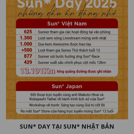
SUN* DAY TẠI SUN* NHẬT BẢN