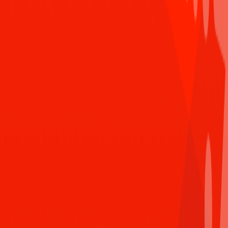
Hoạt động trao giải diễn ra ở Sun* Hà Nội, vinh danh
những cá nhân và tập thể xuất sắc