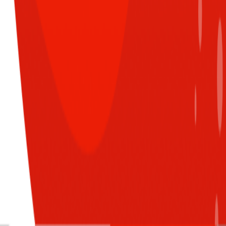
Hoạt động trao giải diễn ra ở Sun* Hà Nội, vinh danh
những cá nhân và tập thể xuất sắc
Đăng nhập để nhận nhiều thông tin thú
vị hơn từ Sun* nào!
LOGIN WITH G-SUITE ACCOUNT