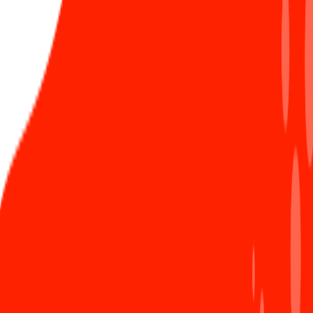
429 Sunner
xuất sắc chinh phục cột mốc tuổi 12 -
tương ứng với 12km
13,191km
là tổng quãng đường mà các Sunners
đã chinh phục, tương đương với khoảng cách từ
Hà Nội đến New York - Mỹ theo đường chim bay,
và gấp hơn 7 lần chiều dài đất nước Việt Nam. Thật
là một con số đáng kinh ngạc!
Những con số này không chỉ đơn thuần phản ánh kết
quả của một giải thể thao, mà còn là minh chứng cho
tinh thần đoàn kết và sức mạnh tập thể quyết liệt của
Sunner. Đó là sức mạnh bền bỉ của tinh thần sẵn sàng
vượt qua mọi giới hạn, quyết liệt chinh phục mục tiêu
của người Sun*.
Ngày 20/03, Sun* Race đã tiến hành trao giải cho
tất cả cá nhân và tập thể xuất sắc trong khuôn
khổ mùa giải. Hãy cùng nhau nhìn lại những kết