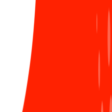
LIÊN HỆ ĐĂNG BÀI
16:45, tất cả các đội Sun* Race ra quân!
Là hoạt động trọng điểm và
lần đầu tiên xuất hiện
trong lịch sử Sun* Day
,
Sun* Race
- giải chạy bộ/đi
bộ trực tuyến đã chính thức diễn ra và mang đến một
sân chơi đầy năng lượng, khơi dậy tinh thần rèn luyện
sức khỏe trong cộng đồng Sunner. Tất cả người Sun*
đã cùng ra đường trong 12 ngày đêm và mang về
những con số ấn tượng:
877 Sunner
trên toàn công ty đã tham gia thử
thách.