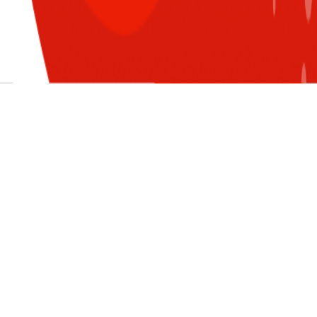
CÙNG CHUYÊN MỤC
XEM TẤT CẢ
Đăng nhập để nhận nhiều thông tin thú
vị hơn từ Sun* nào!
Sun* tiên phong áp dụng Hệ
thống ISO/IEC 42001:2023 - Tiêu
LOGIN WITH G-SUITE ACCOUNT
chuẩn quốc tế đầu tiên và khắt
khe nhất về Trí tuệ nhân tạo
trên thế giới
Sun* đạt mức độ cao nhất của
danh hiệu “Doanh nghiệp đạt
chuẩn văn hóa kinh doanh Việt
Nam”
Khám phá ngay: Hệ thống giải
thưởng mới của SAA 2025!