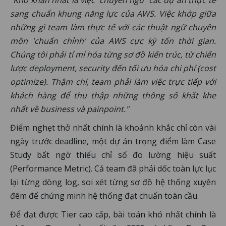
"Khó khăn nhất là việc 'chuyển ngữ' các dự án thực tế
sang chuẩn khung năng lực của AWS. Việc khớp giữa
những gì team làm thực tế với các thuật ngữ chuyên
môn 'chuẩn chỉnh' của AWS cực kỳ tốn thời gian.
Chúng tôi phải tỉ mỉ hóa từng sơ đồ kiến trúc, từ chiến
lược deployment, security đến tối ưu hóa chi phí (cost
optimize). Thậm chí, team phải làm việc trực tiếp với
khách hàng để thu thập những thông số khắt khe
nhất về business và painpoint."
Điểm nghẹt thở nhất chính là khoảnh khắc chỉ còn vài
ngày trước deadline, một dự án trọng điểm làm Case
Study bất ngờ thiếu chỉ số đo lường hiệu suất
(Performance Metric). Cả team đã phải dốc toàn lực lục
lại từng dòng log, soi xét từng sơ đồ hệ thống xuyên
đêm để chứng minh hệ thống đạt chuẩn toàn cầu.
Để đạt được Tier cao cấp, bài toán khó nhất chính là