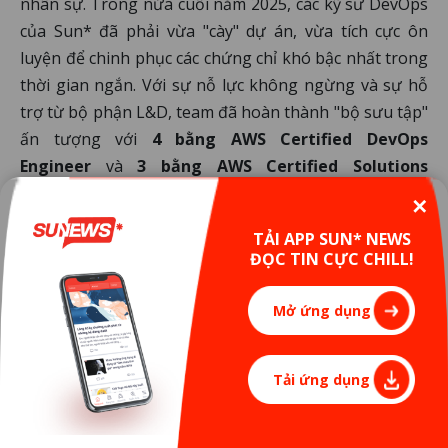
nhân sự. Trong nửa cuối năm 2025, các kỹ sư DevOps
của Sun* đã phải vừa "cày" dự án, vừa tích cực ôn
luyện để chinh phục các chứng chỉ khó bậc nhất trong
thời gian ngắn. Với sự nỗ lực không ngừng và sự hỗ
trợ từ bộ phận L&D, team đã hoàn thành "bộ sưu tập"
ấn tượng với
4 bằng AWS Certified DevOps
Engineer
và
3 bằng AWS Certified Solutions
Architect.
✕
Sự đồng thuận và quyết tâm này không chỉ diễn ra tại
TẢI APP SUN* NEWS
Việt Nam mà còn lan tỏa mạnh mẽ sang các đồng
ĐỌC TIN CỰC CHILL!
nghiệp tại Sun* Nhật Bản, tạo nên một sức mạnh
cộng hưởng giúp Sun* vượt qua mọi rào cản về
Mở ứng dụng
ngưỡng doanh thu và quy mô mà AWS yêu cầu.
Xem thêm:
Tải ứng dụng
Những dấu ấn Awesome của Sun* từ nửa cuối
tháng 12/2025 đến đầu tháng 1 năm nay