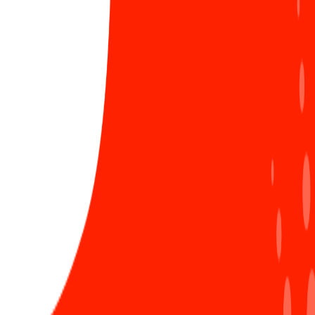
1053 Lượt xem
Tâm thế của các tân chủ nhân giải thưởng SAA
3
2024 trước thềm năm mới
594 Lượt xem
Chứng nhận ISO/IEC 27001:2022: Bước tiến vững
4
chắc khẳng định vị thế Sun*
859 Lượt xem
LIÊN HỆ ĐĂNG BÀI
Ra mắt Secure coding guideline - “Must-read
5
guideline” dành cho các lập trình viên Sun*
1144 Lượt xem
#ProudofSun*
Bình luận ẩn danh