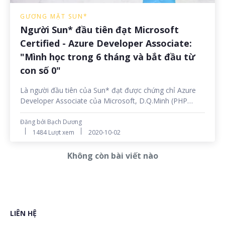
GƯƠNG MẶT SUN*
Người Sun* đầu tiên đạt Microsoft
Certified - Azure Developer Associate:
"Mình học trong 6 tháng và bắt đầu từ
con số 0"
Là người đầu tiên của Sun* đạt được chứng chỉ Azure
Developer Associate của Microsoft, D.Q.Minh (PHP
Developer - EUV3), ngoài sức trẻ và tinh thần đam mê
thử thách, còn là một người sở hữu khả năng học rất
Đăng bởi Bạch Dương
logic và sẵn sàng chia sẻ kiến thức của mình để các
1484 Lượt xem
2020-10-02
đồng nghiệp tại Sun* có thể đạt được chứng chỉ này.
Không còn bài viết nào
LIÊN HỆ