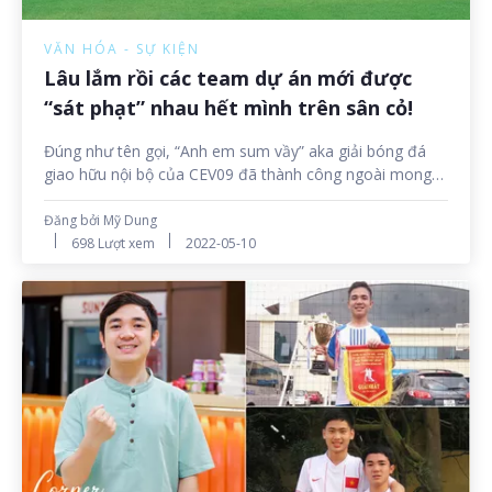
VĂN HÓA - SỰ KIỆN
Lâu lắm rồi các team dự án mới được
“sát phạt” nhau hết mình trên sân cỏ!
Đúng như tên gọi, “Anh em sum vầy” aka giải bóng đá
giao hữu nội bộ của CEV09 đã thành công ngoài mong
đợi, giúp anh chị em giải “cơn khát” thể thao sau 1 năm
ròng làm việc tại nhà.
Đăng bởi Mỹ Dung
698 Lượt xem
2022-05-10