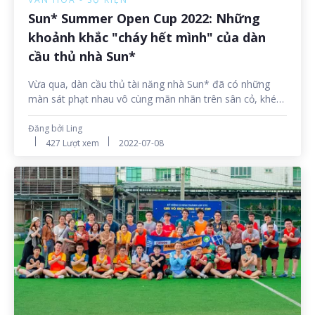
Sun* Summer Open Cup 2022: Những
khoảnh khắc "cháy hết mình" của dàn
cầu thủ nhà Sun*
Vừa qua, dàn cầu thủ tài năng nhà Sun* đã có những
màn sát phạt nhau vô cùng mãn nhãn trên sân cỏ, khép
lại một mùa giải Sun* Summer Open Cup 2022 sôi động
và đáng nhớ. Hãy cùng điểm lại những khoảnh khắc đẹp
Đăng bởi Ling
của Sun* Summer Open Cup 2022 trong 2 trận bóng
427 Lượt xem
2022-07-08
cuối cùng: Trận Chung kết và Trận tranh giải Ba nhé!