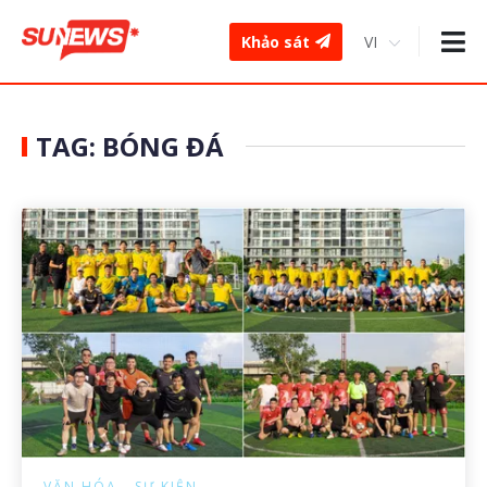
Khảo sát
TAG: BÓNG ĐÁ
VĂN HÓA - SỰ KIỆN