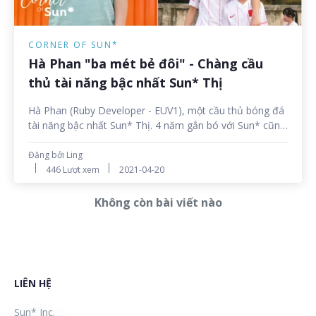
CORNER OF SUN*
Hà Phan "ba mét bẻ đôi" - Chàng cầu
thủ tài năng bậc nhất Sun* Thị
Hà Phan (Ruby Developer - EUV1), một cầu thủ bóng đá
tài năng bậc nhất Sun* Thị. 4 năm gắn bó với Sun* cũng
là 4 năm đôi chân Phan chạy miệt mài trên sân cỏ với
những đường bóng tinh xảo và tuyệt kĩ. Nhiều người
Đăng bởi Ling
thâm chí còn ví Phan với Messi - chàng cầu thủ nhỏ con
446 Lượt xem
2021-04-20
"làm mưa làm gió" tại các trận cầu nổi tiếng trên thế
giới.
Không còn bài viết nào
LIÊN HỆ
Sun* Inc.