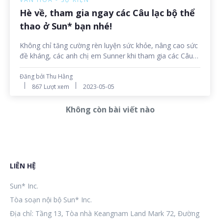
Hè về, tham gia ngay các Câu lạc bộ thể
thao ở Sun* bạn nhé!
Không chỉ tăng cường rèn luyện sức khỏe, nâng cao sức
đề kháng, các anh chị em Sunner khi tham gia các Câu
lạc bộ, hội nhóm thể dục thể thao này còn thoải mái về
tinh thần, thắt chặt tình đoàn kết, tràn đầy năng lượng
Đăng bởi Thu Hằng
tích cực khi được giao lưu cùng nhau mỗi ngày. Muốn
867 Lượt xem
2023-05-05
khỏe, muốn đẹp, muốn vui, hãy tham gia ngay các Câu
lạc bộ, hội nhóm thể thao này ngay và luôn nhé bạn ơi!
Không còn bài viết nào
LIÊN HỆ
Sun* Inc.
Tòa soạn nội bộ Sun* Inc.
Địa chỉ: Tầng 13, Tòa nhà Keangnam Land Mark 72, Đường