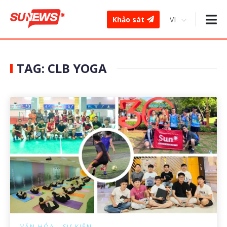
Khảo sát
TAG: CLB YOGA
VĂN HÓA - SỰ KIỆN