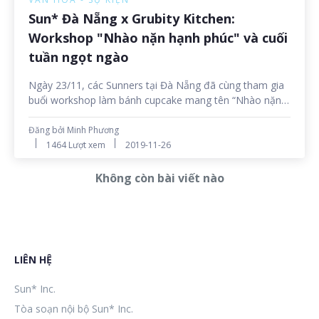
Sun* Đà Nẵng x Grubity Kitchen:
Workshop "Nhào nặn hạnh phúc" và cuối
tuần ngọt ngào
Ngày 23/11, các Sunners tại Đà Nẵng đã cùng tham gia
buổi workshop làm bánh cupcake mang tên “Nhào nặn
hạnh phúc” tràn đầy sắc màu và niềm vui. Đây là sự kiện
do Công đoàn Sun* Đà Nẵng phối hợp cùng Grubity
Đăng bởi Minh Phương
Kitchen tổ chức, với mong muốn đem đến khoảng thời
1464 Lượt xem
2019-11-26
gian gắn kết cũng như nâng cao kĩ năng mềm cho các
Sunners.
Không còn bài viết nào
LIÊN HỆ
Sun* Inc.
Tòa soạn nội bộ Sun* Inc.