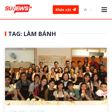
Khảo sát
TAG: LÀM BÁNH
VĂN HÓA - SỰ KIỆN