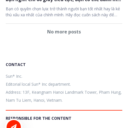
cả cuộc đời!
Bạn có quyền chọn lựa: trở thành người bạn tốt nhất hay là kẻ
thù xấu xa nhất của chính mình. Hãy đọc cuốn sách này để
hiểu rằng "hạnh phúc hay bất hạnh không được tạo ra bởi
những yếu tố vật chất bên ngoài mà nó xuất phát từ bên trong
No more posts
mỗi người".
CONTACT
Sun* Inc.
Editorial local Sun* Inc department.
Address: 13F, Keangnam Hanoi Landmark Tower, Pham Hung,
Nam Tu Liem, Hanoi, Vietnam.
RESPONSIBLE FOR THE CONTENT
LIÊN HỆ ĐĂNG BÀI