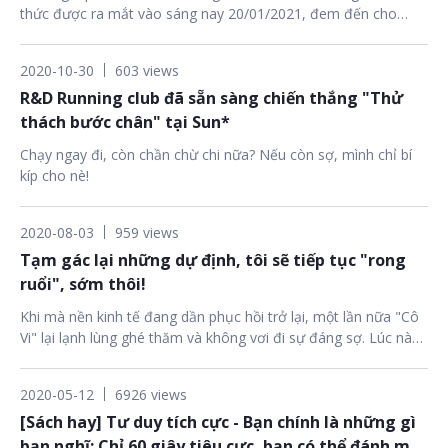
thức được ra mắt vào sáng nay 20/01/2021, đem đến cho
cộng đồng IT một dịch vụ học tập và luyện thi chứng chỉ có 1-
0-2 với những tính năng thú vị. Cùng khám phá mảnh ghép mới
2020-10-30
603 views
này ngay bây giờ nhé!
R&D Running club đã sẵn sàng chiến thắng "Thử
thách bước chân" tại Sun*
Chạy ngay đi, còn chần chừ chi nữa? Nếu còn sợ, mình chỉ bí
kíp cho nè!
2020-08-03
959 views
Tạm gác lại những dự định, tôi sẽ tiếp tục "rong
ruổi", sớm thôi!
Khi mà nền kinh tế đang dần phục hồi trở lại, một lần nữa "Cô
Vi" lại lạnh lùng ghé thăm và không vơi đi sự đáng sợ. Lúc này,
mỗi chúng ta phải thật bình tĩnh và khôn ngoan. Với cá nhân
mình, tôi có khá nhiều mục tiêu phía trước. Tuy nhiên, trong
2020-05-12
6926 views
thời khắc này, tôi phải gác lại những kế hoạch. Tôi sẽ cùng mọi
[Sách hay] Tư duy tích cực - Bạn chính là những gì
người chiến đầu với "Cô Vi" và rồi sẽ lại "rong ruổi" trên những
cung đường...
bạn nghĩ: Chỉ 60 giây tiêu cực, bạn có thể đánh mất