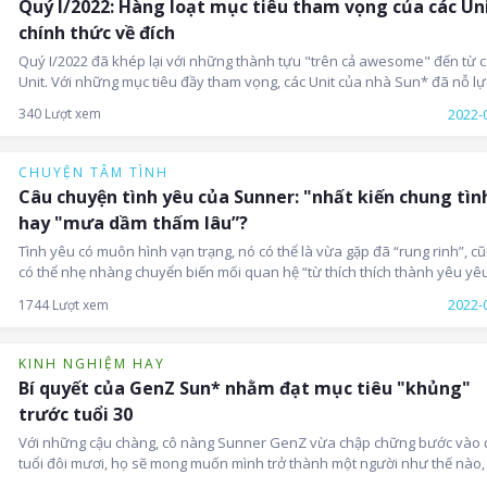
Quý I/2022: Hàng loạt mục tiêu tham vọng của các Un
chính thức về đích
Quý I/2022 đã khép lại với những thành tựu "trên cả awesome" đến từ 
Unit. Với những mục tiêu đầy tham vọng, các Unit của nhà Sun* đã nỗ lự
mình để hoàn thành tốt và nhận về những kết quả rất khả quan. Đặc biệt
2022-
340 Lượt xem
một số Unit xứng danh là "bậc thầy" trong việc cho ra lò các mục tiêu ấn
tượng và tỷ lệ hoàn thành mục tiêu đó cũng ấn tượng không kém.
CHUYỆN TÂM TÌNH
Câu chuyện tình yêu của Sunner: "nhất kiến chung tìn
hay "mưa dầm thấm lâu”?
Tình yêu có muôn hình vạn trạng, nó có thể là vừa gặp đã “rung rinh”, c
có thể nhẹ nhàng chuyển biến mối quan hệ “từ thích thích thành yêu yêu
thương thương”. Một tình yêu khi mới bắt đầu đều có những câu chuyện
2022-
1744 Lượt xem
riêng thú vị mà chỉ người trong cuộc mới hiểu rõ.
KINH NGHIỆM HAY
Bí quyết của GenZ Sun* nhằm đạt mục tiêu "khủng"
trước tuổi 30
Với những cậu chàng, cô nàng Sunner GenZ vừa chập chững bước vào 
tuổi đôi mươi, họ sẽ mong muốn mình trở thành một người như thế nào,
được những gì trước năm 30 tuổi nhỉ?