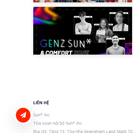
LIÊN HỆ
LIÊN HỆ ĐĂNG BÀI
Sun* Inc.
Tòa soạn nội bộ Sun* Inc.
Địa chỉ: Tầng 13, Tòa nhà Keangnam Land Mark 72