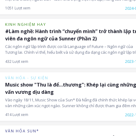
bản thân, chủ động tạo ra những giá trị khác biệt bằng việc không ngừn
2024-
1051 Lượt xem
hỏi và chia sẻ kiến thức tới mọi người xung quanh.
KINH NGHIỆM HAY
#Làm nghề: Hành trình “chuyển mình” trở thành lập t
viên đa ngôn ngữ của Sunner (Phần 2)
Các ngôn ngữ lập trình được coi là Language of Future – Ngôn ngữ của
Tương lai. Chính vì thế, hiểu biết và sử dụng đa dạng các ngôn ngữ lập tr
sẽ giúp chúng ta nâng cao năng lực, phát triển bản thân và đáp ứng nhu
2023-
432 Lượt xem
dự án của công ty, khách hàng đưa ra. Ở Sun*, đã và đang có rất nhiều
Sunner “nắm trong tay” nhiều ngôn ngữ lập trình, trở thành một develo
đa ngôn ngữ.
VĂN HÓA - SỰ KIỆN
Music show "Thu là để…thương": Khép lại cùng nhữn
vấn vương dịu dàng
Vào ngày 18/11, Music Show của Sun* Đà Nẵng đã chính thức khép lại v
vàn những cảm xúc ngọt ngào. Sunner không chỉ được tham gia đêm nh
lãng mạn, chuỗi các hoạt động diễn ra xuyên suốt ngày thứ 6 cũng đã tạ
2022-
414 Lượt xem
được nhiều dấu ấn trong lòng mọi người.
VĂN HÓA SUN*