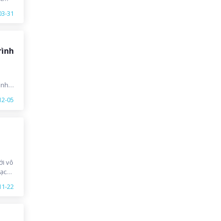
g học
03-31
rình
ình
 cầu
12-05
per
g
ới vô
ạc
o
11-22