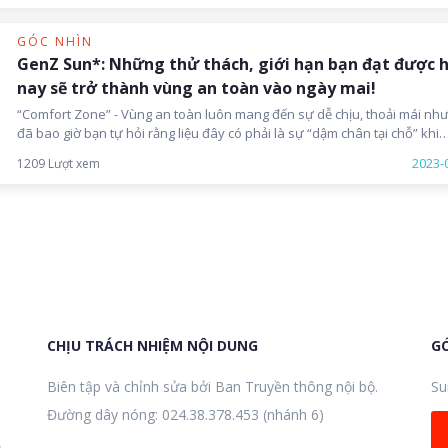
hạnh phúc, người lại muốn thực hiện nốt những dự định còn dang dở củ
tuổi trẻ...Còn Sunner nhà ta, họ sẽ làm gì để bản thân chạm ngõ 30 thật 
GÓC NHÌN
tượng?
GenZ Sun*: Những thử thách, giới hạn bạn đạt được
nay sẽ trở thành vùng an toàn vào ngày mai!
“Comfort Zone” - Vùng an toàn luôn mang đến sự dễ chịu, thoải mái nh
đã bao giờ bạn tự hỏi rằng liệu đây có phải là sự “dậm chân tại chỗ” khi
chúng ta cứ mãi sống trong vùng an toàn đó, chưa dám bước ra để đượ
2023-
1209 Lượt xem
vùng vẫy, được sống một cuộc đời mà mình hằng mong muốn?
CHỊU TRÁCH NHIỆM NỘI DUNG
GÓ
Biên tập và chỉnh sửa bởi Ban Truyền thông nội bộ.
Su
Đường dây nóng: 024.38.378.453 (nhánh 6)
,