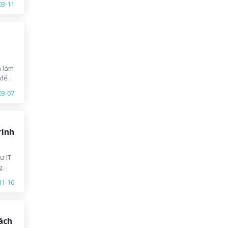
03-11
n làm
 để
03-07
rình
ư IT
g
rình
11-16
i
ã
ách