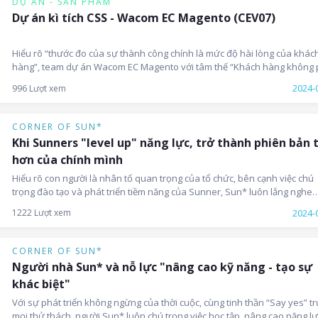
DỰ ÁN - SẢN PHẨM
Dự án kì tích CSS - Wacom EC Magento (CEV07)
Hiểu rõ “thước đo của sự thành công chính là mức độ hài lòng của khác
hàng”, team dự án Wacom EC Magento với tâm thế “Khách hàng không 
phe đối lập, họ là chiến hữu” đã nỗ lực để tạo lập mối quan hệ thân tình
2024-
996 Lượt xem
khách hàng, từ đó từng bước gặt hái "trái ngọt" tuyệt vời khi trở thành 
đạt điểm số CSS cao top đầu Sun* 6 tháng đầu năm 2024.
CORNER OF SUN*
Khi Sunners "level up" năng lực, trở thành phiên bản 
hơn của chính mình
Hiểu rõ con người là nhân tố quan trọng của tổ chức, bên cạnh việc chú
trọng đào tạo và phát triển tiềm năng của Sunner, Sun* luôn lắng nghe
mong muốn, nguyện vọng của mỗi thành viên, để từ đó, đồng hành tron
2024-
1222 Lượt xem
việc đưa ra định hướng phát triển và phương pháp đào tạo năng lực ph
hợp cho mỗi người.
CORNER OF SUN*
Người nhà Sun* và nỗ lực "nâng cao kỹ năng - tạo sự
khác biệt"
Với sự phát triển không ngừng của thời cuộc, cùng tinh thần “Say yes” t
mọi thử thách, người Sun* luôn chú trọng việc học tập, nâng cao năng lự