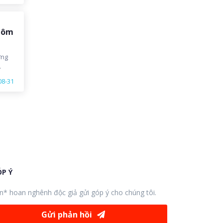
a
ấn
 hôm
ưng
c
08-31
P Ý
n* hoan nghênh độc giả gửi góp ý cho chúng tôi.
Gửi phản hồi