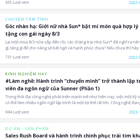
2022-
635 Lượt xem
CHUYỆN TÂM TÌNH
Góc nhàn hạ: Giới nữ nhà Sun* bật mí món quà hợp lý
tặng con gái ngày 8/3
Lại một mùa 8/3 nữa sắp đến rồi, các chàng trai nhà Sun* đã nghĩ ra nê
gì, tặng gì để cho nàng sẽ bất ngờ và hạnh phúc chưa? Nếu chưa thì hãy
các chị em Sunner "mách nước" cho nhé!
2022-
731 Lượt xem
KINH NGHIỆM HAY
#Làm nghề: Hành trình “chuyển mình” trở thành lập t
viên đa ngôn ngữ của Sunner (Phần 1)
Trong thời đại công nghệ phát triển mạnh mẽ như hiện nay, việc một kỹ s
có thể làm nhiều ngôn ngữ lập trình là một lợi thế rất lớn. Công nghệ đan
thay đổi thế giới một cách nhanh chóng và việc học thêm ngôn ngữ lập t
2023-
694 Lượt xem
được xem là một cách đầu tư thông minh vào tương lai, mở ra những trả
nghiệm công nghệ mới và tạo ra được nhiều giá trị 'awesome' hơn cho x
hội.
DỰ ÁN - SẢN PHẨM
Sales Rush Board và hành trình chinh phục trái tim kh