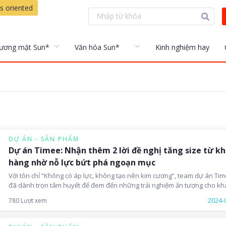
s oriented
ương mặt Sun*
Văn hóa Sun*
Kinh nghiệm hay
DỰ ÁN - SẢN PHẨM
Dự án Timee: Nhận thêm 2 lời đề nghị tăng size từ k
hàng nhờ nỗ lực bứt phá ngoạn mục
Với tôn chỉ “Không có áp lực, không tạo nên kim cương”, team dự án Ti
đã dành trọn tâm huyết để đem đến những trải nghiệm ấn tượng cho kh
hàng. Mới đây, dự án đã nhận được thêm 2 lời đề nghị tăng size từ phía
2024-
780 Lượt xem
khách hàng.