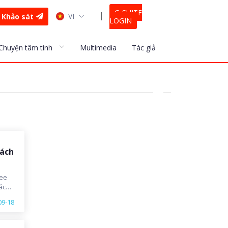
G-SUITE
VI
Khảo sát
LOGIN
Chuyện tâm tình
Multimedia
Tác giả
hách
mee
ách
09-18