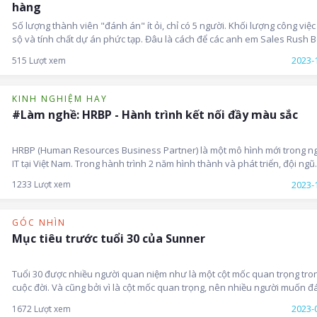
hàng
Số lượng thành viên "đánh án" ít ỏi, chỉ có 5 người. Khối lượng công việc
sộ và tính chất dự án phức tạp. Đâu là cách để các anh em Sales Rush 
chinh phục Khách hàng với 3 lần điểm CSS luôn trên 90 (thậm chí lên đến
2023-
515 Lượt xem
điểm), được khách hàng gửi lời cảm ơn và bày tỏ sự tín nhiệm? Hãy cùng
theo dõi hành trình của họ ngay dưới đây nhé!
KINH NGHIỆM HAY
#Làm nghề: HRBP - Hành trình kết nối đầy màu sắc
HRBP (Human Resources Business Partner) là một mô hình mới trong n
IT tại Việt Nam. Trong hành trình 2 năm hình thành và phát triển, đội ngũ
HRBP tại Sun* đã dần trở nên quen thuộc với Sunner 3 miền, tạo ra nhữ
2023-
1233 Lượt xem
sợi dây kết nối vô cùng quan trọng, đồng hành cùng nhân sự và công ty
phát triển trong giai đoạn nhiều biến động của ngành Công nghệ thông t
nói chung. Trong số #Làm nghề lần này, hãy cùng "kết nối" với các cô gá
GÓC NHÌN
HRBP và lắng nghe câu chuyện nghề nghiệp thú vị của họ nhé!
Mục tiêu trước tuổi 30 của Sunner
Tuổi 30 được nhiều người quan niệm như là một cột mốc quan trọng tro
cuộc đời. Và cũng bởi vì là cột mốc quan trọng, nên nhiều người muốn 
dấu nó bằng những thành quả tốt đẹp của bản thân. Có người chọn cố 
2023-
1672 Lượt xem
hết sức để tài chính vững mạnh, có người lựa chọn xây dựng mái ấm gia