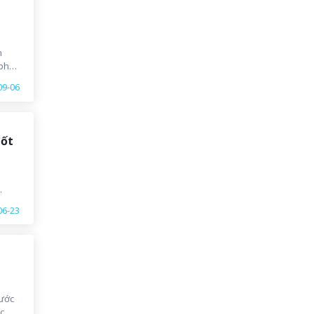
h
phải
 cùng
09-06
dự án
tốt
g
06-23
ù
rước
c