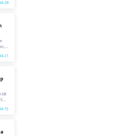
04-28
m
am
in,
tạo
04-21
hững
úp
 tất
TSU.
04-15
ủa