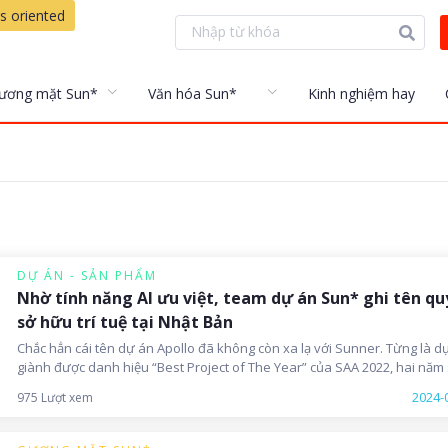
s oriented
ương mặt Sun*
Văn hóa Sun*
Kinh nghiệm hay
DỰ ÁN - SẢN PHẨM
Nhờ tính năng AI ưu việt, team dự án Sun* ghi tên q
sở hữu trí tuệ tại Nhật Bản
Chắc hẳn cái tên dự án Apollo đã không còn xa lạ với Sunner. Từng là d
giành được danh hiệu “Best Project of The Year” của SAA 2022, hai năm
thành công ấy, Apollo giờ phát triển mạnh mẽ hơn khi áp dụng linh hoạt
2024-
975 Lượt xem
những công nghệ mũi nhọn, trở thành một trong những dự án nổi bật c
Sun*, được khách hàng đánh giá cao. Chưa dừng lại ở đó, mới đây, tea
phát triển dự án đã ghi tên quyền sở hữu trí tuệ cho tính năng AI mới củ