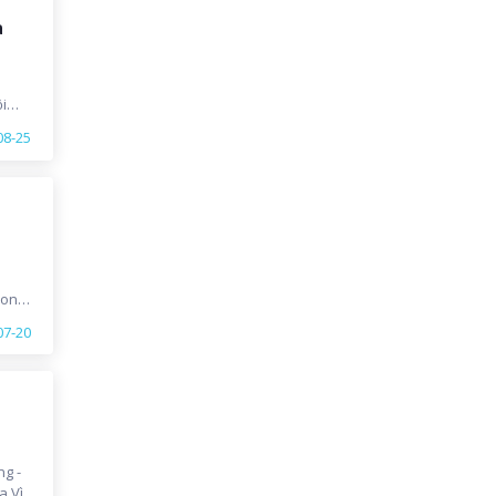
à
i
i,
08-25
rong
07-20
ng -
 Vì.