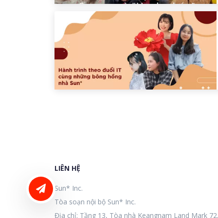
LIÊN HỆ
LIÊN HỆ ĐĂNG BÀI
Sun* Inc.
Tòa soạn nội bộ Sun* Inc.
Địa chỉ: Tầng 13, Tòa nhà Keangnam Land Mark 72