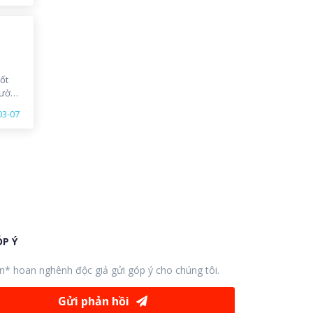
tốt
ười
ững
03-07
ách
 nào
P Ý
n* hoan nghênh độc giả gửi góp ý cho chúng tôi.
Gửi phản hồi