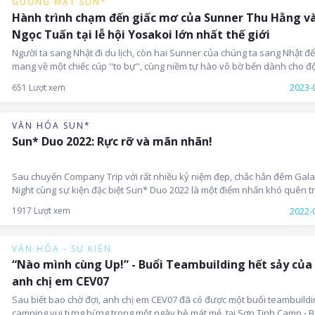
GƯƠNG MẶT SUN*
mình tại Nhật Bản.
Hành trình chạm đến giấc mơ của Sunner Thu Hằng v
Ngọc Tuấn tại lễ hội Yosakoi lớn nhất thế giới
Người ta sang Nhật đi du lịch, còn hai Sunner của chúng ta sang Nhật để
mang về một chiếc cúp ''to bự'', cùng niềm tự hào vô bờ bến dành cho độ
tuyển mới xuất sắc nhất tại lễ hội Yosakoi được tổ chức tại thánh địa Koch
2023-
651 Lượt xem
Nhật Bản.
VĂN HÓA SUN*
Sun* Duo 2022: Rực rỡ và mãn nhãn!
Sau chuyến Company Trip với rất nhiều kỷ niệm đẹp, chắc hẳn đêm Gala
Night cùng sự kiện đặc biệt Sun* Duo 2022 là một điểm nhấn khó quên t
lòng tất cả Sunner Hà Nội có mặt trong chương trình.
2022-
1917 Lượt xem
VĂN HÓA - SỰ KIỆN
“Nào mình cùng Up!” - Buổi Teambuilding hết sảy của
anh chị em CEV07
Sau biết bao chờ đợi, anh chị em CEV07 đã có được một buổi teambuildi
camping vui tưng bừng trong một ngày hè mát mẻ, tại Sơn Tinh Camp - Ba