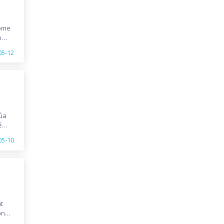
some
p
05-12
của
ể
05-10
ắt
ọn
 Sun*