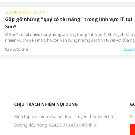
GƯƠNG MẶT SUN*
Gặp gỡ những "quý cô tài năng" trong lĩnh vực IT tại
Sun*
Ở Sun* có rất nhiều bóng hồng tài năng trong lĩnh vực IT. Không chỉ làm 
nhiệm vụ chuyên môn, họ còn vận dụng những đặc tính tuyệt vời của ng
phụ nữ để đạt được thành công. Bài viết này hãy cùng làm quen với nh
2022-
839 Lượt xem
"quý cô tài năng" nhà Sun*, để thấy được hành trình chinh phục thử th
và gặt hái "quả ngọt" trong lĩnh vực Công nghệ thông tin của họ như thế
nhé!
CHỊU TRÁCH NHIỆM NỘI DUNG
GÓ
Biên tập và chỉnh sửa bởi Ban Truyền thông nội bộ.
Su
Đường dây nóng: 024.38.378.453 (nhánh 6)
,