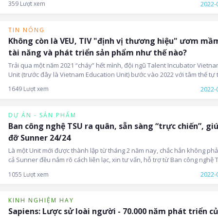
2022-
359 Lượt xem
News bật mí cho các Sunner vài cái tên nhé!
TIN NÓNG
Không còn là VEU, TIV "định vị thương hiệu" ươm mầ
tài năng và phát triển sản phẩm như thế nào?
Trải qua một năm 2021 “cháy” hết mình, đội ngũ Talent Incubator Vietn
Unit (trước đây là Vietnam Education Unit) bước vào 2022 với tâm thế tự t
máu lửa hơn bao giờ hết, hướng tới mục tiêu xây dựng "môi trường đào 
2022-
1649 Lượt xem
chuyên nghiệp trong doanh nghiệp", ươm mầm tài năng và phát triển n
sản phẩm ‘awesome’ cho xã hội.
DỰ ÁN - SẢN PHẨM
Ban công nghệ TSU ra quân, sẵn sàng “trực chiến”, gi
đỡ Sunner 24/24
Là một Unit mới được thành lập từ tháng 2 năm nay, chắc hẳn không phải
cả Sunner đều nắm rõ cách liên lạc, xin tư vấn, hỗ trợ từ Ban công nghệ 
Hãy để Sun* News giải đáp hết các thắc mắc trong bài viết hôm nay nhé!
2022-
1055 Lượt xem
KINH NGHIỆM HAY
Sapiens: Lược sử loài người - 70.000 năm phát triển c