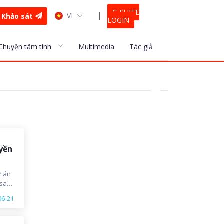
G-SUITE
VI
Khảo sát
LOGIN
Chuyện tâm tình
Multimedia
Tác giả
uyền
ự án
 sau
06-21
ủa
m
a