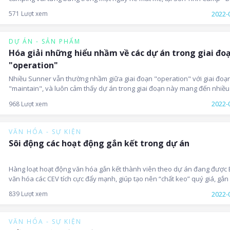
2022-
571 Lượt xem
DỰ ÁN - SẢN PHẨM
Hóa giải những hiểu nhầm về các dự án trong giai đo
"operation"
Nhiều Sunner vẫn thường nhầm giữa giai đoạn "operation" với giai đoạ
"maintain", và luôn cảm thấy dự án trong giai đoạn này mang đến nhiều
thách cho các lập trình viên mới vào nghề, bởi đây là giai đoạn đòi hỏi tí
2022-
968 Lượt xem
chủ động tìm tòi, học hỏi cao để nắm bắt được nghiệp vụ, cũng như nghi
cứu document hay spec cũ của dự án.
VĂN HÓA - SỰ KIỆN
Sôi động các hoạt động gắn kết trong dự án
Hàng loạt hoạt động văn hóa gắn kết thành viên theo dự án đang được
văn hóa các CEV tích cực đẩy mạnh, giúp tạo nên “chất keo” quý giá, gắn
các thành viên trong dự án với nhau, cũng như gắn kết mạnh mẽ hơn vớ
2022-
839 Lượt xem
Unit của mình.
VĂN HÓA - SỰ KIỆN