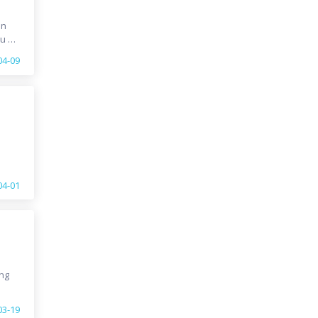
án
u 1
iới
04-09
04-01
ong
03-19