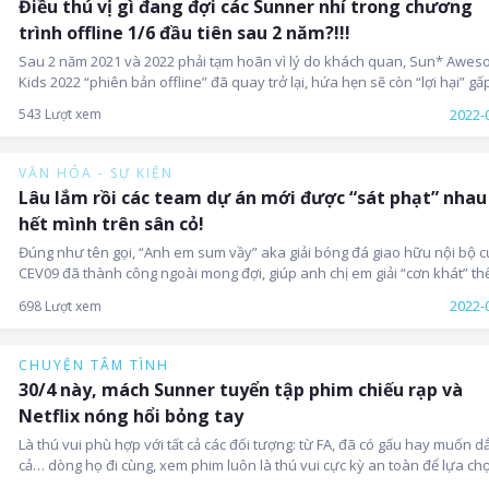
Điều thú vị gì đang đợi các Sunner nhí trong chương
trình offline 1/6 đầu tiên sau 2 năm?!!!
Sau 2 năm 2021 và 2022 phải tạm hoãn vì lý do khách quan, Sun* Awe
Kids 2022 “phiên bản offline” đã quay trở lại, hứa hẹn sẽ còn “lợi hại” gấ
nhiều lần!
2022-
543 Lượt xem
VĂN HÓA - SỰ KIỆN
Lâu lắm rồi các team dự án mới được “sát phạt” nhau
hết mình trên sân cỏ!
Đúng như tên gọi, “Anh em sum vầy” aka giải bóng đá giao hữu nội bộ 
CEV09 đã thành công ngoài mong đợi, giúp anh chị em giải “cơn khát” th
thao sau 1 năm ròng làm việc tại nhà.
2022-
698 Lượt xem
CHUYỆN TÂM TÌNH
30/4 này, mách Sunner tuyển tập phim chiếu rạp và
Netflix nóng hổi bỏng tay
Là thú vui phù hợp với tất cả các đối tượng: từ FA, đã có gấu hay muốn d
cả… dòng họ đi cùng, xem phim luôn là thú vui cực kỳ an toàn để lựa ch
trong tất cả các dịp. Nếu vẫn còn lăn tăn chưa biết lễ này xem gì, hãy để