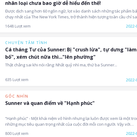
nhân loại chưa bao giờ dễ hiểu đến thế!
Được dịch sang hơn 60 ngôn ngữ, lọt vào danh sách những tác phẩm b
chạy nhất của The New York Times, trở thành hiện tượng toàn cầu chỉ sa
năm xuất bản và được hàng loạt người nổi tiếng và thành công trên thế g
2022-
1648 Lượt xem
khuyến đọc, vậy “Sapiens - lược sử loài người” có gì hấp dẫn?
CHUYỆN TÂM TÌNH
Cá tháng Tư của Sunner: Bị "crush lừa", tự dưng "làm
bố", xém chút nữa thì..."lên phường"
Thật chẳng sai khi nói rằng: Nhất quỷ nhì ma, thứ ba Sunner...
2022-
635 Lượt xem
GÓC NHÌN
Sunner và quan điểm về "Hạnh phúc"
“Hạnh phúc” - Một khái niệm vô hình nhưng lại luôn được xem là một tr
những mục tiêu quan trọng nhất của cuộc đời mỗi con người. Vậy với
Sunner, hạnh phúc là gì?
2022-
800 Lượt xem