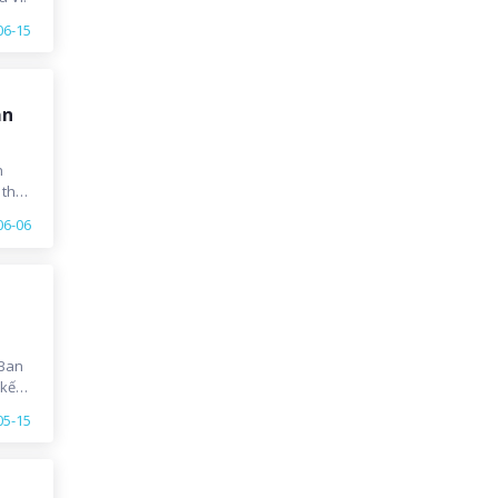
06-15
ạn
n
 thử
nh
06-06
ên
 Ban
 kết
i
05-15