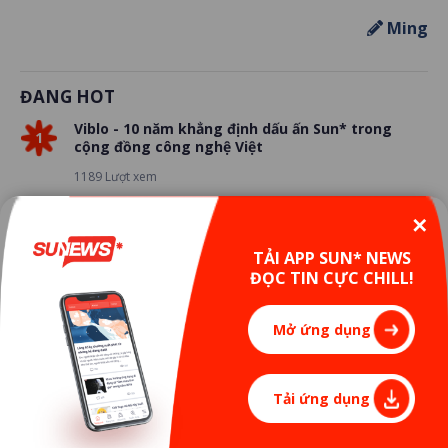
Ming
ĐANG HOT
Viblo - 10 năm khẳng định dấu ấn Sun* trong
1
cộng đồng công nghệ Việt
1189 Lượt xem
✕
Nóng: Chính thức ra mắt Learning Path - Lộ trình
2
học tập cá nhân hóa, chìa khóa phát triển sự
TẢI APP SUN* NEWS
nghiệp của bạn tại Sun*
ĐỌC TIN CỰC CHILL!
1053 Lượt xem
Mở ứng dụng
Tâm thế của các tân chủ nhân giải thưởng SAA
3
2024 trước thềm năm mới
594 Lượt xem
Tải ứng dụng
Chứng nhận ISO/IEC 27001:2022: Bước tiến vững
4
chắc khẳng định vị thế Sun*