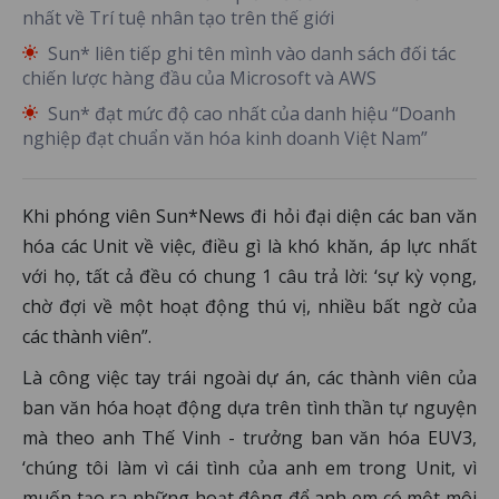
nhất về Trí tuệ nhân tạo trên thế giới
Sun* liên tiếp ghi tên mình vào danh sách đối tác
chiến lược hàng đầu của Microsoft và AWS
Sun* đạt mức độ cao nhất của danh hiệu “Doanh
nghiệp đạt chuẩn văn hóa kinh doanh Việt Nam”
Khi phóng viên Sun*News đi hỏi đại diện các ban văn
hóa các Unit về việc, điều gì là khó khăn, áp lực nhất
với họ, tất cả đều có chung 1 câu trả lời: ‘sự kỳ vọng,
chờ đợi về một hoạt động thú vị, nhiều bất ngờ của
các thành viên”.
Là công việc tay trái ngoài dự án, các thành viên của
ban văn hóa hoạt động dựa trên tình thần tự nguyện
mà theo anh Thế Vinh - trưởng ban văn hóa EUV3,
‘chúng tôi làm vì cái tình của anh em trong Unit, vì
muốn tạo ra những hoạt động để anh em có một môi