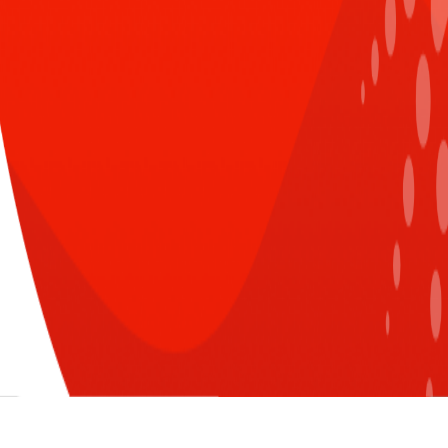
CÙNG CHUYÊN MỤC
XEM TẤT CẢ
Đăng nhập để nhận nhiều thông tin thú
vị hơn từ Sun* nào!
Sun* tiên phong áp dụng Hệ
thống ISO/IEC 42001:2023 - Tiêu
LOGIN WITH G-SUITE ACCOUNT
chuẩn quốc tế đầu tiên và khắt
khe nhất về Trí tuệ nhân tạo
trên thế giới
Sun* liên tiếp ghi tên mình vào