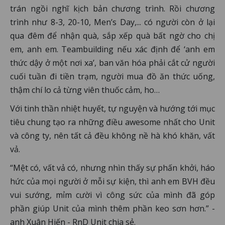
trán ngồi nghĩ kịch bản chương trình. Rồi chương
trình như 8-3, 20-10, Men’s Day,... có người còn ở lại
qua đêm để nhận quà, sắp xếp quà bất ngờ cho chị
em, anh em. Teambuilding nếu xác định để ‘anh em
thức dậy ở một nơi xa’, ban văn hóa phải cắt cử người
cuối tuần đi tiền trạm, người mua đồ ăn thức uống,
thậm chí lo cả từng viên thuốc cảm, ho…
Với tinh thần nhiệt huyết, tự nguyện và hướng tới mục
tiêu chung tạo ra những điều awesome nhất cho Unit
và công ty, nên tất cả đều không nề hà khó khăn, vất
vả.
“Mệt có, vất vả có, nhưng nhìn thấy sự phấn khởi, háo
hức của mọi người ở mỗi sự kiện, thì anh em BVH đều
vui sướng, mỉm cười vì công sức của mình đã góp
phần giúp Unit của mình thêm phần keo sơn hơn.” -
anh Xuân Hiến - RnD Unit chia sẻ.