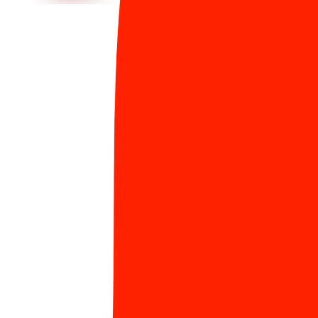
859 Lượt xem
Ra mắt Secure coding guideline - “Must-read
5
guideline” dành cho các lập trình viên Sun*
1144 Lượt xem
#Ban văn hóa
Bình luận ẩn danh
Đăng