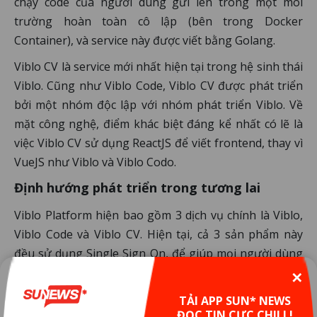
chạy code của người dùng gửi lên trong một môi
trường hoàn toàn cô lập (bên trong Docker
Container), và service này được viết bằng Golang.
Viblo CV là service mới nhất hiện tại trong hệ sinh thái
Viblo. Cũng như Viblo Code, Viblo CV được phát triển
bởi một nhóm độc lập với nhóm phát triển Viblo. Về
mặt công nghệ, điểm khác biệt đáng kể nhất có lẽ là
việc Viblo CV sử dụng ReactJS để viết frontend, thay vì
VueJS như Viblo và Viblo Codo.
Định hướng phát triển trong tương lai
Viblo Platform hiện bao gồm 3 dịch vụ chính là Viblo,
Viblo Code và Viblo CV. Hiện tại, cả 3 sản phẩm này
đều sử dụng Single Sign On, để giúp mọi người dùng
chung một tài khoản login duy nhất, được quản lý tại
✕
dịch vụ Viblo Accounts (https://accounts.viblo.asia/).
TẢI APP SUN* NEWS
Thực chất, bản thân dữ liệu của 3 bên vẫn đều chưa
ĐỌC TIN CỰC CHILL!