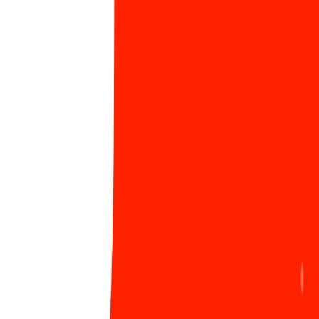
học tập cá nhân hóa, chìa khóa phát triển sự
nghiệp của bạn tại Sun*
1053 Lượt xem
Tâm thế của các tân chủ nhân giải thưởng SAA
3
2024 trước thềm năm mới
593 Lượt xem
Chứng nhận ISO/IEC 27001:2022: Bước tiến vững
4
chắc khẳng định vị thế Sun*
859 Lượt xem
Ra mắt Secure coding guideline - “Must-read
5
guideline” dành cho các lập trình viên Sun*
1144 Lượt xem
#Viblo
#Viblo Code
#Viblo CV