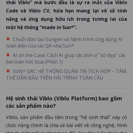
thái Viblo” mà bước đầu là sự ra mắt của Viblo
Code và Viblo CV, hứa hẹn mang lại vô số tính
năng và ứng dụng hữu ích trong tương lai của
một hệ thống “made in Sun*”.
Chuỗi đào tạo Sungen và hành trình ứng dụng AI
toàn diện của các QA nhà Sun*
AI on the Case: Cách AI giúp các đơn vị "xử đẹp" các
bài toán hóc búa (Phần 1)
SUN* GRC: HỆ THỐNG QUẢN TRỊ TÍCH HỢP – TÂM
THẾ DẪN ĐẦU TRÊN HẢI TRÌNH TOÀN CẦU
Hệ sinh thái Viblo (Viblo Platform) bao gồm
các sản phẩm nào?
Viblo, sản phẩm đầu tiên trong “hệ sinh thái” này có
chức năng chính là chia sẻ bài viết về công nghệ, hình