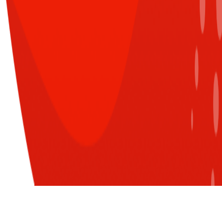
CÙNG CHUYÊN MỤC
XEM TẤT CẢ
Đăng nhập để nhận nhiều thông tin thú
vị hơn từ Sun* nào!
Chuỗi đào tạo Sungen và hành
trình ứng dụng AI toàn diện
LOGIN WITH G-SUITE ACCOUNT
của các QA nhà Sun*
AI on the Case: Cách AI giúp
các đơn vị "xử đẹp" các bài