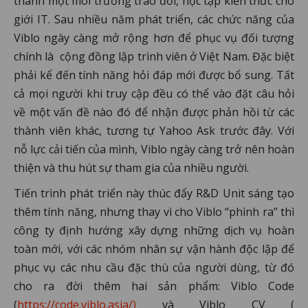
thành một môi trường trao đổi, học tập kiến thức cho
giới IT. Sau nhiều năm phát triển, các chức năng của
Viblo ngày càng mở rộng hơn để phục vụ đối tượng
chính là cộng đồng lập trình viên ở Việt Nam. Đặc biệt
phải kể đến tính năng hỏi đáp mới được bổ sung. Tất
cả mọi người khi truy cập đều có thể vào đặt câu hỏi
về một vấn đề nào đó để nhận được phản hồi từ các
thành viên khác, tương tự Yahoo Ask trước đây. Với
nỗ lực cải tiến của mình, Viblo ngày càng trở nên hoàn
thiện và thu hút sự tham gia của nhiều người.
Tiến trình phát triển này thúc đẩy R&D Unit sáng tạo
thêm tính năng, nhưng thay vì cho Viblo “phình ra” thì
công ty định hướng xây dựng những dịch vụ hoàn
toàn mới, với các nhóm nhân sự vận hành độc lập để
phục vụ các nhu cầu đặc thù của người dùng, từ đó
cho ra đời thêm hai sản phẩm: Viblo Code
(
https://code.viblo.asia/)
và Viblo CV (