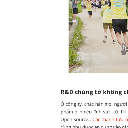
R&D chúng tớ không ch
Ở công ty, chắc hẳn mọi người
phẩm ở nhiều lĩnh vực: từ Trí
Open source...
Các thành tựu 
cũng như được áp dụng vào các