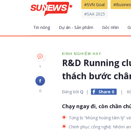
#SVN Goal
#Busines
#SAA 2025
Tin nóng
Dự án - Sản phẩm
Góc nhìn
G
KINH NGHIỆM HAY
R&D Running cl
1
thách bước chân
0
Đăng bởi
Q
|
Share 0
|
6
Chạy ngay đi, còn chần chừ
Từng bị “khủng hoảng tâm lý” và 
Chinh phục công nghệ: Nhóm anh