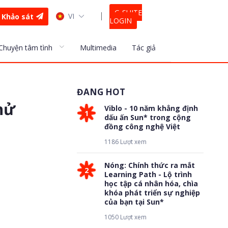
G-SUITE
VI
Khảo sát
LOGIN
Chuyện tâm tình
Multimedia
Tác giả
ĐANG HOT
hử
Viblo - 10 năm khẳng định
1
dấu ấn Sun* trong cộng
đồng công nghệ Việt
1186 Lượt xem
Nóng: Chính thức ra mắt
2
Learning Path - Lộ trình
học tập cá nhân hóa, chìa
khóa phát triển sự nghiệp
của bạn tại Sun*
1050 Lượt xem