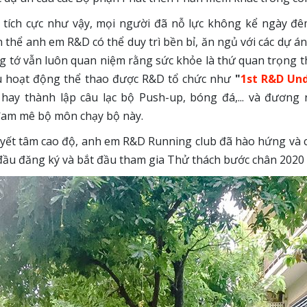
tích cực như vậy, mọi người đã nỗ lực không kể ngày đê
thể anh em R&D có thể duy trì bền bỉ, ăn ngủ với các dự á
ng tớ vẫn luôn quan niệm rằng sức khỏe là thứ quan trọng t
ều hoạt động thể thao được R&D tổ chức như
"
1st R&D Und
"
hay thành lập câu lạc bộ Push-up, bóng đá,... và đương 
đam mê bộ môn chạy bộ này.
quyết tâm cao độ, anh em R&D Running club đã hào hứng và 
ầu đăng ký và bắt đầu tham gia Thử thách bước chân 2020 