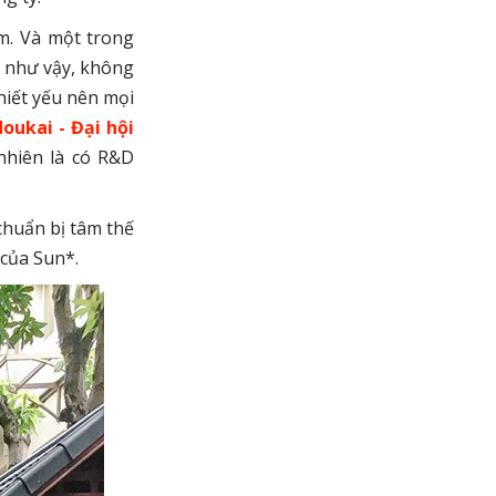
m. Và một trong
n như vậy, không
hiết yếu nên mọi
oukai - Đại hội
nhiên là có R&D
chuẩn bị tâm thế
của Sun*.