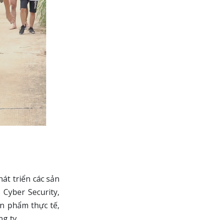
át triển các sản
 Cyber Security,
n phẩm thực tế,
ng ty.