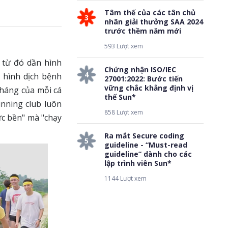
Tâm thế của các tân chủ
3
nhân giải thưởng SAA 2024
trước thềm năm mới
593 Lượt xem
 từ đó dần hình
Chứng nhận ISO/IEC
4
h hình dịch bệnh
27001:2022: Bước tiến
vững chắc khẳng định vị
kháng của mỗi cá
thế Sun*
unning club luôn
858 Lượt xem
ức bền" mà "chạy
Ra mắt Secure coding
5
guideline - “Must-read
guideline” dành cho các
lập trình viên Sun*
1144 Lượt xem