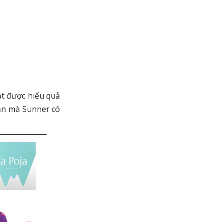
ạt được hiểu quả
ản mà Sunner có