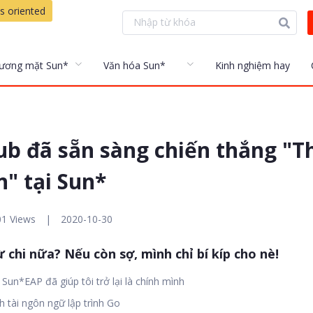
s oriented
ương mặt Sun*
Văn hóa Sun*
Kinh nghiệm hay
ub đã sẵn sàng chiến thắng "T
" tại Sun*
01 Views
|
2020-10-30
 chi nữa? Nếu còn sợ, mình chỉ bí kíp cho nè!
Sun*EAP đã giúp tôi trở lại là chính mình
 tài ngôn ngữ lập trình Go