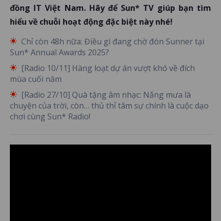
đồng IT Việt Nam. Hãy để Sun* TV giúp bạn tìm
hiểu về chuỗi hoạt động đặc biệt này nhé!
Chỉ còn 48h nữa: Điều gì đang chờ đón Sunner tại
Sun* Annual Awards 2025?
[Radio 10/11] Hàng loạt dự án vượt khó về đích
mùa cuối năm
[Radio 27/10] Quà tặng âm nhạc: Nắng mưa là
chuyện của trời, còn… thủ thỉ tâm sự chính là cuộc dạo
chơi cùng Sun* Radio!