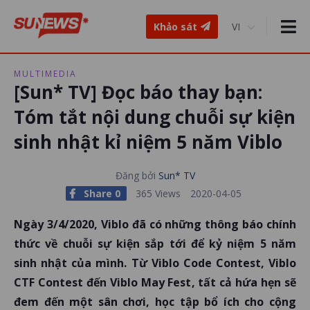
Khảo sát
MULTIMEDIA
[Sun* TV] Đọc báo thay bạn:
Tóm tắt nội dung chuỗi sự kiện
sinh nhật kỉ niệm 5 năm Viblo
Đăng bởi
Sun* TV
Share 0
365 Views
2020-04-05
Ngày 3/4/2020, Viblo đã có những thông báo chính
thức về chuỗi sự kiện sắp tới để kỷ niệm 5 năm
sinh nhật của mình. Từ Viblo Code Contest, Viblo
CTF Contest đến Viblo May Fest, tất cả hứa hẹn sẽ
đem đến một sân chơi, học tập bổ ích cho cộng