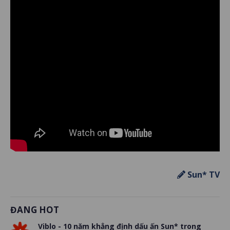
Sun* TV
ĐANG HOT
Viblo - 10 năm khẳng định dấu ấn Sun* trong