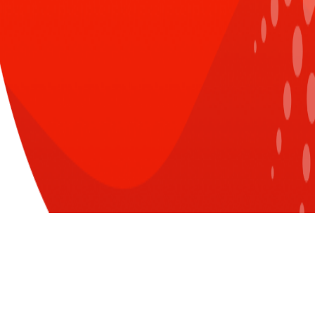
CÙNG CHUYÊN MỤC
XEM TẤT CẢ
Đăng nhập để nhận nhiều thông tin thú
vị hơn từ Sun* nào!
Chỉ còn 48h nữa: Điều gì đang
chờ đón Sunner tại Sun*
LOGIN WITH G-SUITE ACCOUNT
Annual Awards 2025?
[Radio 10/11] Hàng loạt dự án
vượt khó về đích mùa cuối
năm