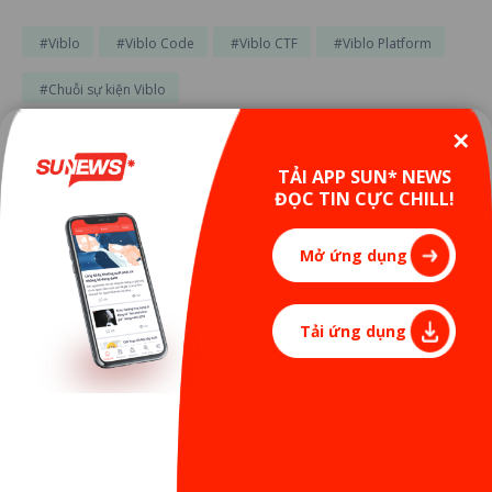
#Viblo
#Viblo Code
#Viblo CTF
#Viblo Platform
#Chuỗi sự kiện Viblo
✕
TẢI APP SUN* NEWS
Bình luận ẩn danh
ĐỌC TIN CỰC CHILL!
Mở ứng dụng
Tải ứng dụng
Đăng