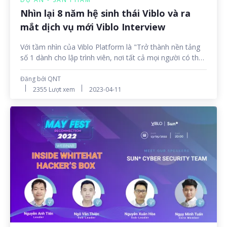
Nhìn lại 8 năm hệ sinh thái Viblo và ra
mắt dịch vụ mới Viblo Interview
Với tầm nhìn của Viblo Platform là "Trở thành nền tảng
số 1 dành cho lập trình viên, nơi tất cả mọi người có thể
tự do học tập và chia sẻ kiến thức Công nghệ thông tin,
cũng như thể hiện năng lực Công nghệ thông tin của bản
Đăng bởi QNT
thân", Viblo Team luôn không ngừng suy nghĩ về những
2355 Lượt xem
2023-04-11
ý tưởng mới, để giải quyết các vấn đề, hay đáp ứng các
nhu cầu của các lập trình viên. Mới đây, Viblo Interview -
dịch vụ thứ 8 trong hệ sinh thái Viblo đã chính thức ra
mắt, hứa hẹn sẽ đem đến nhiều trải nghiệm thú vị và
hữu ích cho cộng đồng Công nghệ thông tin tại Việt
Nam.