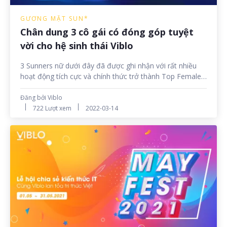
GƯƠNG MẶT SUN*
Chân dung 3 cô gái có đóng góp tuyệt
vời cho hệ sinh thái Viblo
3 Sunners nữ dưới đây đã được ghi nhận với rất nhiều
hoạt động tích cực và chính thức trở thành Top Female
Contributors tại Viblo. Hãy cùng Sun* News gặp gỡ và
trò chuyện cùng họ về hành trình đến với IT nhé!
Đăng bởi Viblo
722 Lượt xem
2022-03-14