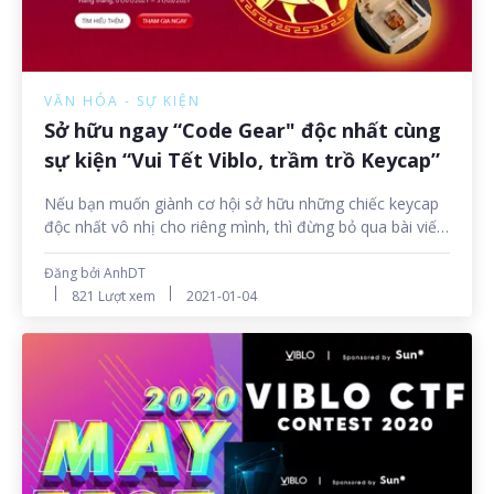
VĂN HÓA - SỰ KIỆN
Sở hữu ngay “Code Gear" độc nhất cùng
sự kiện “Vui Tết Viblo, trầm trồ Keycap”
Nếu bạn muốn giành cơ hội sở hữu những chiếc keycap
độc nhất vô nhị cho riêng mình, thì đừng bỏ qua bài viết
với những thông tin vô cùng thú vị về sự kiện chào đón
năm mới của Viblo dưới đây nhé!
Đăng bởi AnhDT
821 Lượt xem
2021-01-04