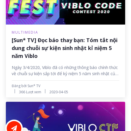
MULTIMEDIA
[Sun* TV] Đọc báo thay bạn: Tóm tắt nội
dung chuỗi sự kiện sinh nhật kỉ niệm 5
năm Viblo
Ngày 3/4/2020, Viblo đã có những thông báo chính thức
về chuỗi sự kiện sắp tới để kỷ niệm 5 năm sinh nhật của
mình. Từ Viblo Code Contest, Viblo CTF Contest đến
Viblo May Fest, tất cả hứa hẹn sẽ đem đến một sân
Đăng bởi Sun* TV
chơi, học tập bổ ích cho cộng đồng IT Việt Nam. Hãy để
366 Lượt xem
2020-04-05
Sun* TV giúp bạn tìm hiểu về chuỗi hoạt động đặc biệt
này nhé!
LIÊN HỆ ĐĂNG BÀI