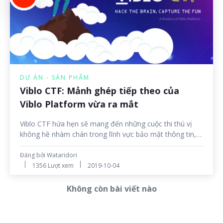
DỰ ÁN - SẢN PHẨM
Viblo CTF: Mảnh ghép tiếp theo của
Viblo Platform vừa ra mắt
Viblo CTF hứa hẹn sẽ mang đến những cuộc thi thú vị
không hề nhàm chán trong lĩnh vực bảo mật thông tin,
bằng cách nhiều nhiệm vụ khác nhau từ đơn giản đến
phức tạp.
Đăng bởi Wataridori
1356 Lượt xem
2019-10-04
Không còn bài viết nào