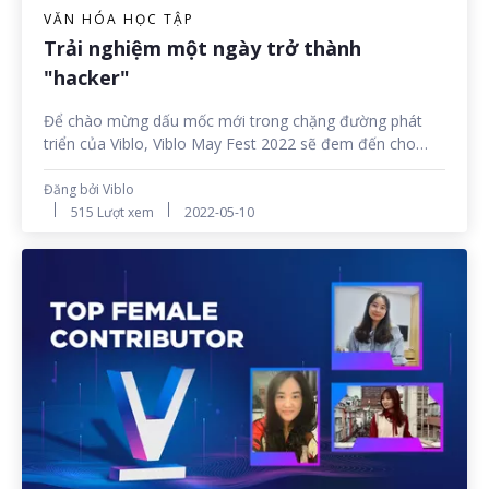
VĂN HÓA HỌC TẬP
Trải nghiệm một ngày trở thành
"hacker"
Để chào mừng dấu mốc mới trong chặng đường phát
triển của Viblo, Viblo May Fest 2022 sẽ đem đến cho
toàn bộ người dùng một lễ hội học tập và chia sẻ kiến
thức thú vị. Trong khuôn khổ sự kiện lần này, Viblo cũng
Đăng bởi Viblo
sẽ tổ chức các hoạt động Seminar, Workshop để mọi
515 Lượt xem
2022-05-10
người có cơ hội gặp gỡ và trao đổi về các chủ đề công
nghệ. Ngày 13/05 tới đây, hãy cùng đến với Webinar đầu
tiên được tổ chức nhé!