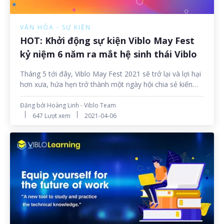
VĂN HÓA - SỰ KIỆN
HOT: Khởi động sự kiện Viblo May Fest
kỷ niệm 6 năm ra mắt hệ sinh thái Viblo
Tháng 5 tới đây, Viblo May Fest 2021 sẽ trở lại và lợi hại
hơn xưa, hứa hẹn trở thành một ngày hội chia sẻ kiến
thức thực sự hữu ích dành cho cộng đồng IT.
Đăng bởi Hoàng Linh - Viblo Team
647 Lượt xem
2021-04-06