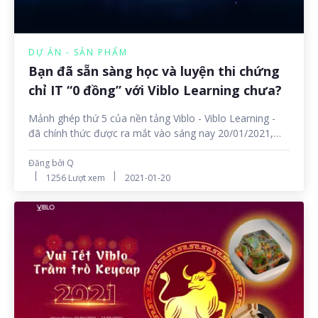
DỰ ÁN - SẢN PHẨM
Bạn đã sẵn sàng học và luyện thi chứng
chỉ IT “0 đồng” với Viblo Learning chưa?
Mảnh ghép thứ 5 của nền tảng Viblo - Viblo Learning -
đã chính thức được ra mắt vào sáng nay 20/01/2021,
đem đến cho cộng đồng IT một dịch vụ học tập và luyện
thi chứng chỉ có 1-0-2 với những tính năng thú vị. Cùng
Đăng bởi Q
khám phá mảnh ghép mới này ngay bây giờ nhé!
1256 Lượt xem
2021-01-20