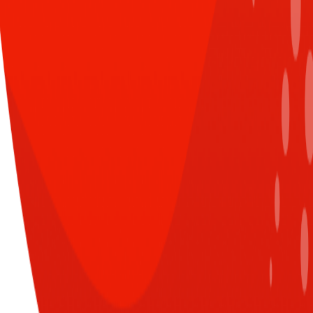
CÙNG CHUYÊN MỤC
XEM TẤT CẢ
Đăng nhập để nhận nhiều thông tin thú
vị hơn từ Sun* nào!