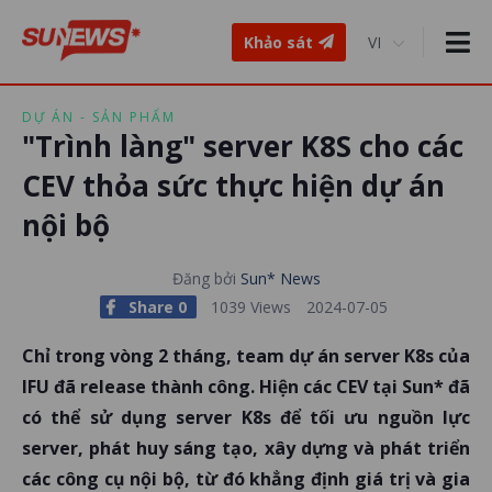
Khảo sát
DỰ ÁN - SẢN PHẨM
"Trình làng" server K8S cho các
CEV thỏa sức thực hiện dự án
nội bộ
Đăng bởi
Sun* News
Share 0
1039 Views
2024-07-05
Chỉ trong vòng 2 tháng, team dự án server K8s của
IFU đã release thành công. Hiện các CEV tại Sun* đã
có thể sử dụng server K8s để tối ưu nguồn lực
server, phát huy sáng tạo, xây dựng và phát triển
các công cụ nội bộ, từ đó khẳng định giá trị và gia