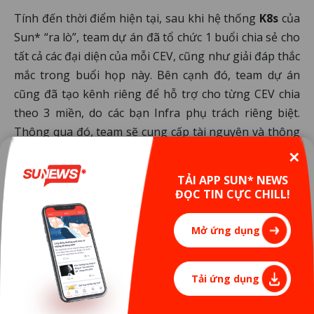
Tính đến thời điểm hiện tại, sau khi hệ thống
K8s
của
Sun* “ra lò”, team dự án đã tổ chức 1 buổi chia sẻ cho
tất cả các đại diện của mỗi CEV, cũng như giải đáp thắc
mắc trong buổi họp này. Bên cạnh đó, team dự án
cũng đã tạo kênh riêng để hỗ trợ cho từng CEV chia
theo 3 miền, do các bạn Infra phụ trách riêng biệt.
Thông qua đó, team sẽ cung cấp tài nguyên và thông
tin để các Unit có thể làm quen.
✕
TẢI APP SUN* NEWS
ĐỌC TIN CỰC CHILL!
Mở ứng dụng
Tải ứng dụng