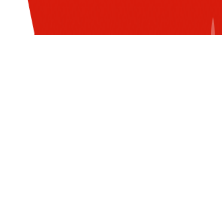
Chuỗi đào tạo Sungen và hành
trình ứng dụng AI toàn diện
LOGIN WITH G-SUITE ACCOUNT
của các QA nhà Sun*
AI on the Case: Cách AI giúp
các đơn vị "xử đẹp" các bài
toán hóc búa (Phần 1)
SUN* GRC: HỆ THỐNG QUẢN
TRỊ TÍCH HỢP – TÂM THẾ DẪN
ĐẦU TRÊN HẢI TRÌNH TOÀN
CẦU