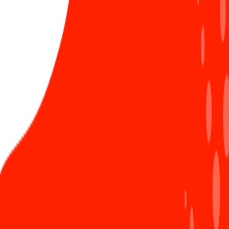
Tâm thế của các tân chủ nhân giải thưởng SAA
3
2024 trước thềm năm mới
593 Lượt xem
Chứng nhận ISO/IEC 27001:2022: Bước tiến vững
4
chắc khẳng định vị thế Sun*
859 Lượt xem
Ra mắt Secure coding guideline - “Must-read
5
guideline” dành cho các lập trình viên Sun*
1144 Lượt xem
#công nghệ
#Dự án Hot
#TTDH
#TTNB
Bình luận ẩn danh