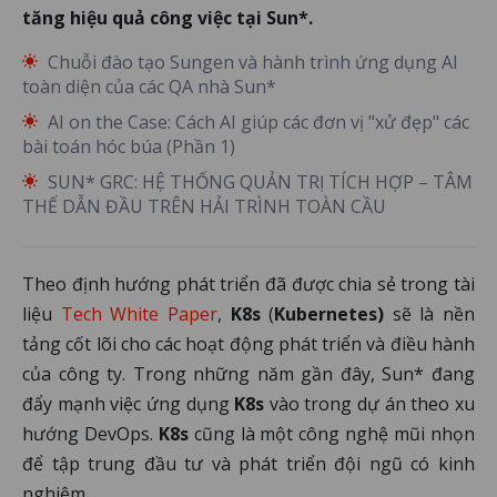
tăng hiệu quả công việc tại Sun*.
Chuỗi đào tạo Sungen và hành trình ứng dụng AI
toàn diện của các QA nhà Sun*
AI on the Case: Cách AI giúp các đơn vị "xử đẹp" các
bài toán hóc búa (Phần 1)
SUN* GRC: HỆ THỐNG QUẢN TRỊ TÍCH HỢP – TÂM
THẾ DẪN ĐẦU TRÊN HẢI TRÌNH TOÀN CẦU
Theo định hướng phát triển đã được chia sẻ trong tài
liệu
Tech White Paper
,
K8s
(
Kubernetes)
sẽ là nền
tảng cốt lõi cho các hoạt động phát triển và điều hành
của công ty. Trong những năm gần đây, Sun* đang
đẩy mạnh việc ứng dụng
K8s
vào trong dự án theo xu
hướng DevOps.
K8s
cũng là một công nghệ mũi nhọn
để tập trung đầu tư và phát triển đội ngũ có kinh
nghiệm.