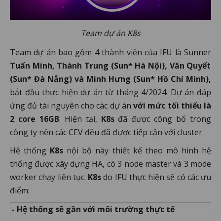
Team dự án K8s
Team dự án bao gồm 4 thành viên của IFU là Sunner
Tuấn Minh, Thành Trung (Sun* Hà Nội)
,
Văn Quyết
(Sun* Đà Nẵng) và Minh Hưng (Sun* Hồ Chí Minh),
bắt đầu thực hiện dự án từ tháng 4/2024. Dự án đáp
ứng đủ tài nguyên cho các dự án
với mức tối thiểu là
2 core 16GB
. Hiện tại,
K8s
đã được công bố trong
công ty nên các CEV đều đã được tiếp cận với cluster.
Hệ thống
K8s
nội bộ này thiết kế theo mô hình hệ
thống được xây dựng HA, có 3 node master và 3 mode
worker chạy liên tục.
K8s
do IFU thực hiện sẽ có các ưu
điểm:
- Hệ thống sẽ gần với môi trường thực tế