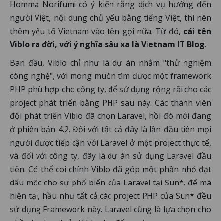
Homma Norifumi có ý kiến rằng dịch vụ hướng đến
người Việt, nội dung chủ yếu bằng tiếng Việt, thì nên
thêm yếu tố Vietnam vào tên gọi nữa. Từ đó,
cái tên
Viblo ra đời, với ý nghĩa sâu xa là Vietnam IT Blog
.
Ban đầu, Viblo chỉ như là dự án nhằm "thử nghiệm
công nghệ", với mong muốn tìm được một framework
PHP phù hợp cho công ty, để sử dụng rộng rãi cho các
project phát triển bằng PHP sau này. Các thành viên
đội phát triển Viblo đã chọn Laravel, hồi đó mới đang
ở phiên bản 4.2. Đối với tất cả đây là lần đầu tiên mọi
người được tiếp cận với Laravel ở một project thực tế,
và đối với công ty, đây là dự án sử dụng Laravel đầu
tiên. Có thể coi chính Viblo đã góp một phần nhỏ đặt
dấu mốc cho sự phổ biến của Laravel tại Sun*, để mà
hiện tại, hầu như tất cả các project PHP của Sun* đều
sử dụng Framework này. Laravel cũng là lựa chọn cho