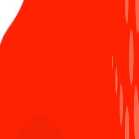
Người dùng ẩn danh
Hóng ngày Viblo tổ chức offline và mình làm diễn
giả :v
Trả lời
Mar 27th 2020,5:54 PM
Nguy Minh Tuan
Người anh em sắp sinh nhật rồi 😍🎁🎉
Trả lời
Mar 27th 2020,4:07 AM
Người dùng ẩn danh