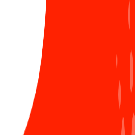
858 Lượt xem
Ra mắt Secure coding guideline - “Must-read
5
guideline” dành cho các lập trình viên Sun*
1144 Lượt xem
#Project
#Viblo
#RnD Unit
#Chuỗi sự kiện Viblo
LIÊN HỆ ĐĂNG BÀI
Bình luận ẩn danh
Đăng