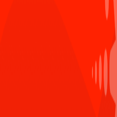
Một tình huống miễn 1 tháng report cho anh em
có bài Viblo được gắn tag Editors' Choice chăng
:D
Trả lời
Mar 27th 2020,12:18 AM