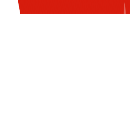
trình ứng dụng AI toàn diện
LOGIN WITH G-SUITE ACCOUNT
của các QA nhà Sun*
AI on the Case: Cách AI giúp
các đơn vị "xử đẹp" các bài
toán hóc búa (Phần 1)
SUN* GRC: HỆ THỐNG QUẢN
TRỊ TÍCH HỢP – TÂM THẾ DẪN
ĐẦU TRÊN HẢI TRÌNH TOÀN
CẦU
LIÊN HỆ