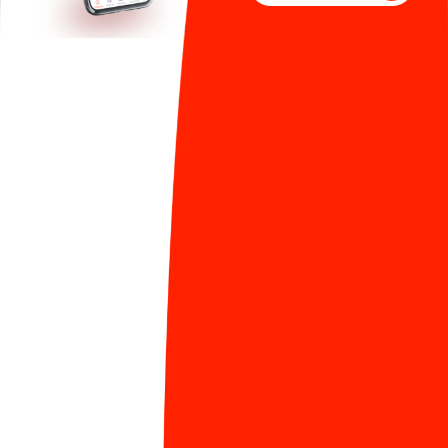
đến mục tiêu chuyển mình từ một
"Free service for
technical knowledge sharing"
(slogan cũ của Viblo)
sang một
"Ultimate Platform for Learning and
Sharing IT Knowledge"
(slogan mới của Viblo
Platform). Dịch vụ tiếp theo trong Viblo Platform dự
kiến sẽ được công bố vào cuối quý 2 năm nay.
Chuẩn bị kỷ niệm 5 năm thành lập, Viblo sẽ tổ chức
một chuỗi sự kiện dành cho cộng đồng