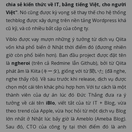
chia sẻ kiến thức về IT, bằng tiếng Việt, cho người
Việt"
. Nó cũng được kỳ vọng sẽ thay thế cho hệ thống
techblog được xây dựng trên nền tảng Wordpress khá
cũ kỹ, và có nhiều bất cập của công ty.
Viblo được vay mượn những ý tưởng từ dịch vụ Qiita
vốn khá phổ biến ở Nhật thời điểm đó (đương nhiên
giờ còn phổ biến hơn). Ban đầu project được đặt tên
là
ngheroi
(trên cả Redmine lẫn Github), bởi từ Qiita
phát âm là Kiita (キータ), giống với từ 聞いた (đã nghe,
nghe thấy rồi). Về sau trước khi release, dịch vụ được
chọn một cái tên khác phù hợp hơn. Với tư cách là một
thành viên của dự án lúc đó Đức Thắng đưa ra ý
tưởng về cái tên
iBlo
, viết tắt của từ IT + Blog, vừa
theo trend của Apple, vừa học hỏi từ một dịch vụ Blog
lớn nhất ở Nhật lúc bấy giờ là Ameblo (Ameba Blog).
Sau đó, CTO của công ty tại thời điểm đó là anh