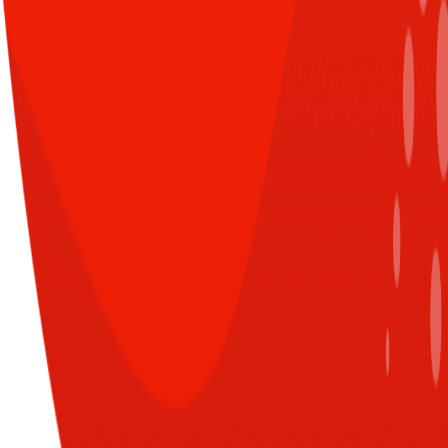
CÙNG CHUYÊN MỤC
XEM TẤT CẢ
Đăng nhập để nhận nhiều thông tin thú
vị hơn từ Sun* nào!
Chuỗi đào tạo Sungen và hành