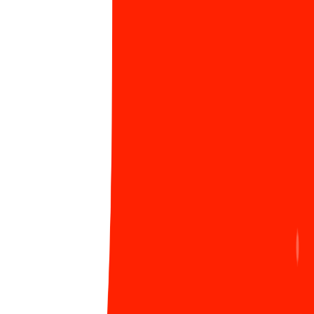
ĐANG HOT
Viblo - 10 năm khẳng định dấu ấn Sun* trong
1
cộng đồng công nghệ Việt
1186 Lượt xem
Nóng: Chính thức ra mắt Learning Path - Lộ trình
2
học tập cá nhân hóa, chìa khóa phát triển sự
nghiệp của bạn tại Sun*
1051 Lượt xem
Tâm thế của các tân chủ nhân giải thưởng SAA
3
2024 trước thềm năm mới
593 Lượt xem
Chứng nhận ISO/IEC 27001:2022: Bước tiến vững
4
chắc khẳng định vị thế Sun*