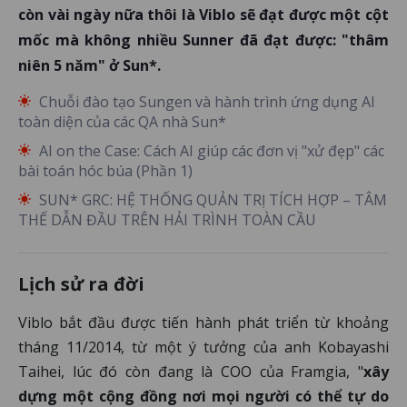
còn vài ngày nữa thôi là Viblo sẽ đạt được một cột
mốc mà không nhiều Sunner đã đạt được: "thâm
niên 5 năm" ở Sun*.
Chuỗi đào tạo Sungen và hành trình ứng dụng AI
toàn diện của các QA nhà Sun*
AI on the Case: Cách AI giúp các đơn vị "xử đẹp" các
bài toán hóc búa (Phần 1)
SUN* GRC: HỆ THỐNG QUẢN TRỊ TÍCH HỢP – TÂM
THẾ DẪN ĐẦU TRÊN HẢI TRÌNH TOÀN CẦU
Lịch sử ra đời
Viblo bắt đầu được tiến hành phát triển từ khoảng
tháng 11/2014, từ một ý tưởng của anh Kobayashi
Taihei, lúc đó còn đang là COO của Framgia, "
xây
dựng một cộng đồng nơi mọi người có thể tự do