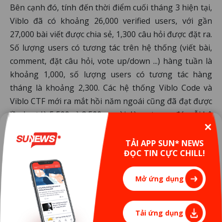
Bên cạnh đó, tính đến thời điểm cuối tháng 3 hiện tại,
Viblo đã có khoảng 26,000 verified users, với gần
27,000 bài viết được chia sẻ, 1,300 câu hỏi được đặt ra.
Số lượng users có tương tác trên hệ thống (viết bài,
comment, đặt câu hỏi, vote up/down ...) hàng tuần là
khoảng 1,000, số lượng users có tương tác hàng
tháng là khoảng 2,300. Các hệ thống Viblo Code và
Viblo CTF mới ra mắt hồi năm ngoái cũng đã đạt được
lần lượt là 5,500 và 2,500 người dùng, trong đó mỗi hệ
✕
thống đã có khoảng gần 500 users giải được ít nhất 1
bài tập.
TẢI APP SUN* NEWS
ĐỌC TIN CỰC CHILL!
Hiện tại, Viblo Team vẫn đang tích cực trong việc nâng
cao trải nghiệm người dùng, cũng như cải thiện chất
Mở ứng dụng
lượng của các dịch vụ trong hệ thống, bên cạnh việc
phát triển thêm các service mới, để bổ sung thêm
những điểm nhấn cho Viblo Platform, từ đó hướng
Tải ứng dụng