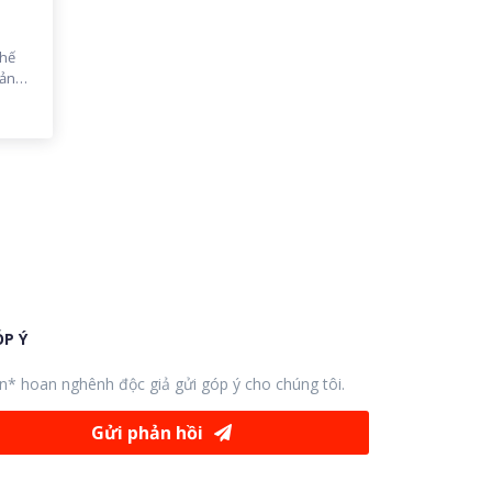
thế
mảnh
P Ý
n* hoan nghênh độc giả gửi góp ý cho chúng tôi.
Gửi phản hồi