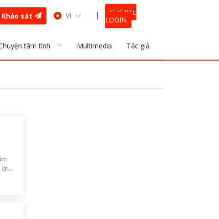
G-SUITE
VI
Khảo sát
LOGIN
Chuyện tâm tình
Multimedia
Tác giả
cảm
lại