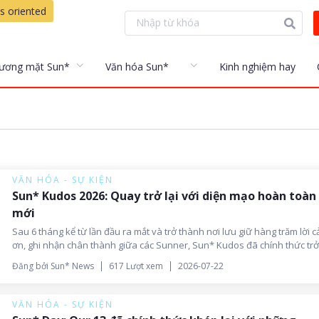
s oriented
ương mặt Sun*
Văn hóa Sun*
Kinh nghiệm hay
VĂN HÓA - SỰ KIỆN
Sun* Kudos 2026: Quay trở lại với diện mạo hoàn toàn
mới
Sau 6 tháng kể từ lần đầu ra mắt và trở thành nơi lưu giữ hàng trăm lời 
ơn, ghi nhận chân thành giữa các Sunner, Sun* Kudos đã chính thức trở 
với một diện mạo hoàn toàn mới.
Đăng bởi Sun* News
617 Lượt xem
2026-07-22
VĂN HÓA - SỰ KIỆN