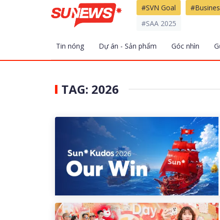
#SVN Goal
#Busines
#SAA 2025
Tin nóng
Dự án - Sản phẩm
Góc nhìn
G
TAG: 2026