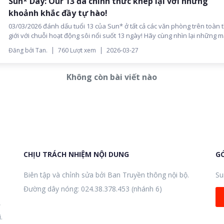
Sun* Day: Our 13 đã chính thức khép lại với những
khoảnh khắc đầy tự hào!
03/03/2026 đánh dấu tuổi 13 của Sun* ở tất cả các văn phòng trên toàn 
giới với chuỗi hoạt động sôi nổi suốt 13 ngày! Hãy cùng nhìn lại những 
ghép đầy cảm hứng trong dịp sinh nhật đặc biệt năm nay nhé!
Đăng bởi Tan.
760 Lượt xem
2026-03-27
Không còn bài viết nào
CHỊU TRÁCH NHIỆM NỘI DUNG
GÓ
Biên tập và chỉnh sửa bởi Ban Truyền thông nội bộ.
Su
Đường dây nóng: 024.38.378.453 (nhánh 6)
,
.