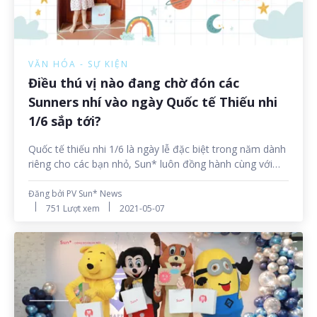
VĂN HÓA - SỰ KIỆN
Điều thú vị nào đang chờ đón các
Sunners nhí vào ngày Quốc tế Thiếu nhi
1/6 sắp tới?
Quốc tế thiếu nhi 1/6 là ngày lễ đặc biệt trong năm dành
riêng cho các bạn nhỏ, Sun* luôn đồng hành cùng với
các bố mẹ để mang tới nhiều bất ngờ và nhiều món quà
thú vị cho các con. Bởi vậy năm nay, BTC cũng ấp ủ tổ
Đăng bởi PV Sun* News
chức các chương trình chào đón Tết thiếu nhi sôi động
751 Lượt xem
2021-05-07
và tràn ngập niềm vui cho các bạn nhỏ trong ngày 1/6
tới!