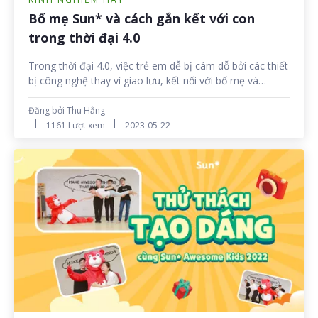
Bố mẹ Sun* và cách gắn kết với con
trong thời đại 4.0
Trong thời đại 4.0, việc trẻ em dễ bị cám dỗ bởi các thiết
bị công nghệ thay vì giao lưu, kết nối với bố mẹ và
những người xung quanh, đã và đang trở thành một vấn
nạn. Rõ ràng, mối quan hệ giữa bố mẹ và con cái trong
Đăng bởi Thu Hằng
thời đại này đang dần xuất hiện những "vết rạn". Các bố
1161 Lượt xem
2023-05-22
mẹ nhà Sun* dưới đây đã có những bí quyết hữu ích gì
để duy trì mối quan hệ tốt đẹp bên con? Hãy cùng tìm
hiểu nhé!