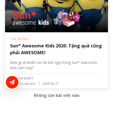
TIN NÓNG
Sun* Awesome Kids 2020: Tặng quà cũng
phải AWESOME!
Điều gì sẽ khiến các bé bất ngờ trong Sun* Awesome
Kids năm nay?
Đăng bởi AnhDT
LIÊN HỆ ĐĂNG BÀI
505 Lượt xem
2020-05-27
Không còn bài viết nào