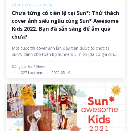
VĂN HÓA - SỰ KIỆN
Chưa từng có tiền lệ tại Sun*: Thử thách
cover ảnh siêu ngầu cùng Sun* Awesome
Kids 2022. Bạn đã sẵn sàng để ẵm quà
chưa?
Một cuộc thi cover ảnh lần đầu tiên được tổ chức tại
Sun*, dành cho toàn bộ Sunners 3 miền (đã có gia đình
hoặc độc thân!!!). Từ nay đến hết ngày 29/05, tham gia
ngay để rinh về những phần quà ý nghĩa cho mình và gia
Đăng bởi Sun* News
đình thôi nào Sunners ơi! Gét gô!
1227 Lượt xem
2022-05-19