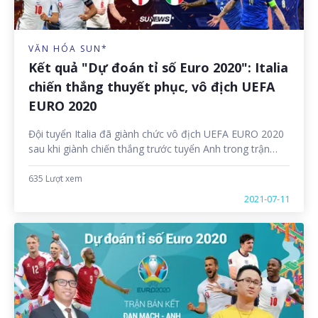
VĂN HÓA SUN*
Kết quả "Dự đoán tỉ số Euro 2020": Italia
chiến thắng thuyết phục, vô địch UEFA
EURO 2020
Đội tuyển Italia đã giành chức vô địch UEFA EURO 2020
sau khi giành chiến thắng trước tuyển Anh trong trận
chung kết với tỷ số cuối cùng của trận đấu là 4-3. Đây là
trận đấu vô cùng kịch tính, là màn đấu trí căng thẳng
635 Lượt xem
giữa 2 đội bóng hàng đầu châu Âu, đã đem đến cho
2021-07-11
người hâm mộ những cung bậc cảm xúc vô cùng đặc
biệt và không thể nào quên.