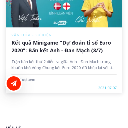
VĂN HÓA - SỰ KIỆN
Kết quả Minigame "Dự đoán tỉ số Euro
2020": Bán kết Anh - Đan Mạch (8/7)
Trận bán kết thứ 2 diễn ra giữa Anh - Đan Mạch trong
khuôn khổ Vòng Chung kết Euro 2020 đã khép lại với tỉ
số 2-1 nghiêng về đội tuyển Anh. Như vậy, Anh chính
thức bước chân vào trận Chung kết Euro 2020 cùng đội
1084 Lượt xem
LIÊN HỆ ĐĂNG BÀI
tuyển Italia.
2021-07-07
LIÊN HỆ