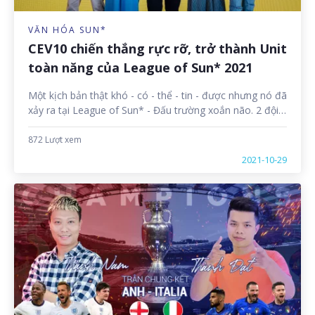
VĂN HÓA SUN*
CEV10 chiến thắng rực rỡ, trở thành Unit
toàn năng của League of Sun* 2021
Một kịch bản thật khó - có - thể - tin - được nhưng nó đã
xảy ra tại League of Sun* - Đấu trường xoắn não. 2 đội
chơi của CEV10 lần lượt trở thành Thiên tài gỡ xoắn và
Bậc thầy gỡ xoắn của chương trình.
872 Lượt xem
2021-10-29