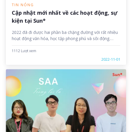
TIN NÓNG
Cập nhật mới nhất về các hoạt động, sự
kiện tại Sun*
2022 đã đi được hai phần ba chặng đường với rất nhiều
hoạt động văn hóa, học tập phong phú và sôi động.
Không dừng lại ở đó, hãy cùng Sun* News cập nhật
những tin tức “nóng hổi” nhất về các hoạt động, sự kiện
1112 Lượt xem
sẽ diễn ra trong thời gian sắp tới nhé.
2022-11-01