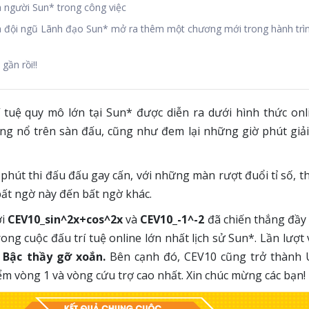
a người Sun* trong công việc
a đội ngũ Lãnh đạo Sun* mở ra thêm một chương mới trong hành trìn
gần rồi!!
í tuệ quy mô lớn tại Sun* được diễn ra dưới hình thức onl
g nổ trên sàn đấu, cũng như đem lại những giờ phút giải
 phút thi đấu đấu gay cấn, với những màn rượt đuổi tỉ số, t
 bất ngờ này đến bất ngờ khác.
ơi
CEV10_sin^2x+cos^2x
và
CEV10_-1^-2
đã chiến thắng đầy
ong cuộc đấu trí tuệ online lớn nhất lịch sử Sun*. Lần lượt v
à
Bậc thầy gỡ xoắn.
Bên cạnh đó, CEV10 cũng trở thành
ểm vòng 1 và vòng cứu trợ cao nhất. Xin chúc mừng các bạn!