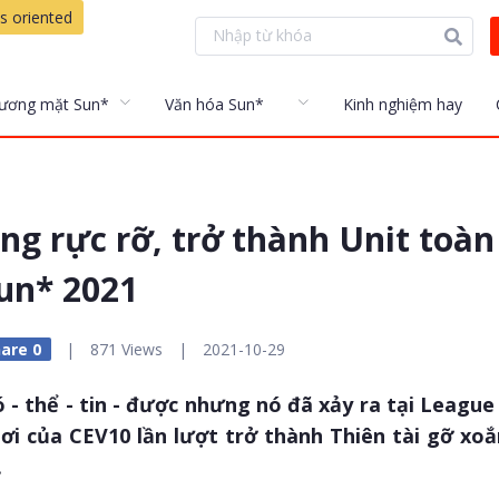
s oriented
ương mặt Sun*
Văn hóa Sun*
Kinh nghiệm hay
ng rực rỡ, trở thành Unit toà
un* 2021
are 0
|
871 Views
|
2021-10-29
 - thể - tin - được nhưng nó đã xảy ra tại League
ơi của CEV10 lần lượt trở thành Thiên tài gỡ xoắ
.