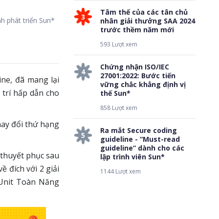
Tâm thế của các tân chủ
3
h phát triển Sun*
nhân giải thưởng SAA 2024
trước thềm năm mới
593 Lượt xem
Chứng nhận ISO/IEC
4
27001:2022: Bước tiến
ine, đã mang lại
vững chắc khẳng định vị
 trí hấp dẫn cho
thế Sun*
858 Lượt xem
hay đổi thứ hạng
Ra mắt Secure coding
5
guideline - “Must-read
guideline” dành cho các
 thuyết phục sau
lập trình viên Sun*
ề đích với 2 giải
1144 Lượt xem
 Unit Toàn Năng