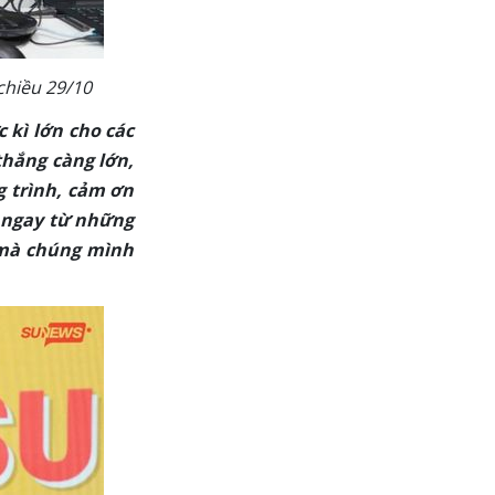
chiều 29/10
 kì lớn cho các
thắng càng lớn,
g trình, cảm ơn
h ngay từ những
t mà chúng mình
.