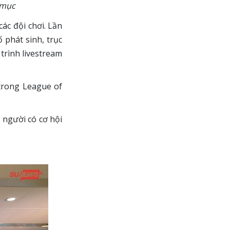
 mục
ác đội chơi. Lần
 phát sinh, trục
trình livestream
trong League of
 người có cơ hội