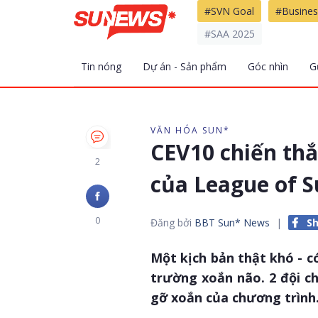
#SVN Goal
#Busines
#SAA 2025
Tin nóng
Dự án - Sản phẩm
Góc nhìn
G
VĂN HÓA SUN*
CEV10 chiến thắ
2
của League of S
0
Đăng bởi
BBT Sun* News
|
Sh
Một kịch bản thật khó - có
trường xoắn não. 2 đội ch
gỡ xoắn của chương trình