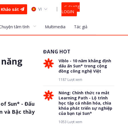
G-SUITE
VI
Khảo sát
LOGIN
Chuyện tâm tình
Multimedia
Tác giả
ĐANG HOT
n năng
Viblo - 10 năm khẳng định
1
dấu ấn Sun* trong cộng
đồng công nghệ Việt
1187 Lượt xem
Nóng: Chính thức ra mắt
2
Learning Path - Lộ trình
 of Sun* - Đấu
học tập cá nhân hóa, chìa
khóa phát triển sự nghiệp
n và Bậc thầy
của bạn tại Sun*
1053 Lượt xem