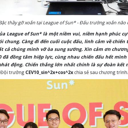
 Bậc thầy gỡ xoắn tại League of Sun* - Đấu trường xoắn não 
ủa League of Sun* là một niềm vui, niềm hạnh phúc cực
ói chung. Càng đi đến cuối cuộc đấu, linh cảm về chiến 
tất cả chúng mình vỡ òa sung sướng. Xin cảm ơn chươn
10 đã đồng tâm hiệp lực, cùng nhau chiến đấu hết mìn
phát động. Chiến thắng lớn nhất chính là sự đoàn kế
 Đội trưởng
CEV10_sin^2x+cos^2x
chia sẻ sau chương trình