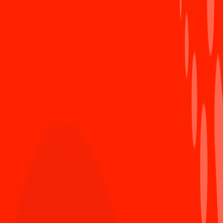
mãi, mang lại thật nhiều cảm hứng, động lực cho
tất cả chúng ta cùng nhau rèn luyện và nỗ lực hết
mình.
Kỳ nghỉ lễ sắp đến, thay mặt BBT Sun* News, xin
kính chúc các Sunner cùng người thân có một kỳ
nghỉ an toàn và hạnh phúc nhé!
Sun* News
ĐANG HOT
Viblo - 10 năm khẳng định dấu ấn Sun* trong
1
cộng đồng công nghệ Việt
1187 Lượt xem
Nóng: Chính thức ra mắt Learning Path - Lộ trình
2
học tập cá nhân hóa, chìa khóa phát triển sự