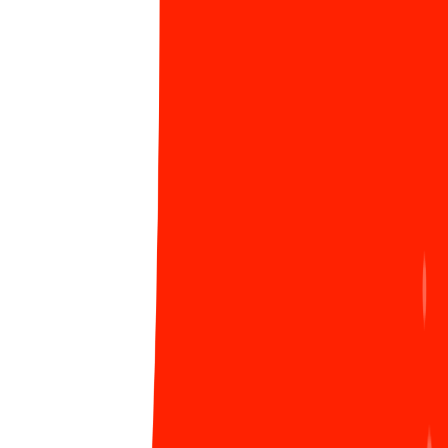
đang góp sức xây dựng một Việt Nam giàu mạnh và
tươi đẹp. Mong rằng Sunner sẽ cùng đoàn kết, thi
đua để làm tròn trách nhiệm của “Khối trí thức” nhé!
Mình cảm thấy biết ơn và yêu Tổ quốc rất nhiều, thật
hạnh phúc khi sinh ra là một người con của đất nước
Việt Nam anh hùng.