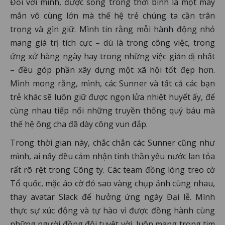
Đối với mình, được sống trong thời bình là một may
mắn vô cùng lớn mà thế hệ trẻ chúng ta cần trân
trọng và gìn giữ. Mình tin rằng mỗi hành động nhỏ
mang giá trị tích cực – dù là trong công việc, trong
ứng xử hàng ngày hay trong những việc giản dị nhất
– đều góp phần xây dựng một xã hội tốt đẹp hơn.
Mình mong rằng, mình, các Sunner và tất cả các bạn
trẻ khác sẽ luôn giữ được ngọn lửa nhiệt huyết ấy, để
cùng nhau tiếp nối những truyền thống quý báu mà
thế hệ ông cha đã dày công vun đắp.
Trong thời gian này, chắc chắn các Sunner cũng như
mình, ai nấy đều cảm nhận tinh thần yêu nước lan tỏa
rất rõ rệt trong Công ty. Các team đồng lòng treo cờ
Tổ quốc, mặc áo cờ đỏ sao vàng chụp ảnh cùng nhau,
thay avatar Slack để hưởng ứng ngày Đại lễ. Mình
thực sự xúc động và tự hào vì được đồng hành cùng
những người đồng đội tuyệt vời, luôn mang trong tim