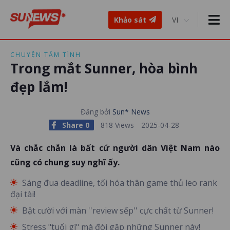
Khảo sát
CHUYỆN TÂM TÌNH
Trong mắt Sunner, hòa bình
đẹp lắm!
Đăng bởi
Sun* News
Share 0
818 Views
2025-04-28
Và chắc chắn là bất cứ người dân Việt Nam nào
cũng có chung suy nghĩ ấy.
Sáng đua deadline, tối hóa thân game thủ leo rank
đại tài!
Bật cười với màn ''review sếp'' cực chất từ Sunner!
Stress "tuổi gì" mà đòi gặp những Sunner này!