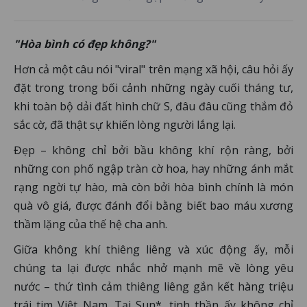
"Hòa bình có đẹp không?"
Hơn cả một câu nói "viral" trên mạng xã hội, câu hỏi ấy
đặt trong trong bối cảnh những ngày cuối tháng tư,
khi toàn bộ dải đất hình chữ S, đâu đâu cũng thắm đỏ
sắc cờ, đã thật sự khiến lòng người lắng lại.
Đẹp – không chỉ bởi bầu không khí rộn ràng, bởi
những con phố ngập tràn cờ hoa, hay những ánh mắt
rạng ngời tự hào, mà còn bởi hòa bình chính là món
quà vô giá, được đánh đổi bằng biết bao máu xương
thầm lặng của thế hệ cha anh.
Giữa không khí thiêng liêng và xúc động ấy, mỗi
chúng ta lại được nhắc nhở mạnh mẽ về lòng yêu
nước – thứ tình cảm thiêng liêng gắn kết hàng triệu
trái tim Việt Nam. Tại Sun*, tinh thần ấy không chỉ