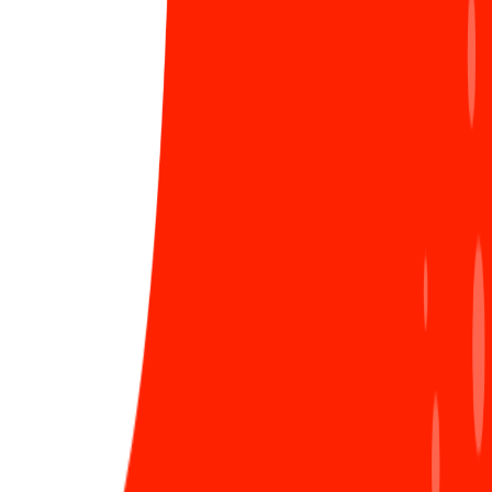
Trong khoảng thời gian này, không khó để có thể tìm
thấy hình bóng của lá cờ Tổ quốc đỏ thắm ở khắp mọi
nơi. Trên đường tới công ty, sắc đỏ ngập tràn các cửa
LIÊN HỆ ĐĂNG BÀI
hàng cơ quan, âm thanh hào hùng của những giai
điệu Tổ quốc vang lên trên đường và trong các
trường học. Tất cả những điều đó đã tạo nên một bầu
không khí thật sự đặc biệt, hun lại ngọn lửa yêu nước
trong lòng mỗi người dân. "Con người có tổ có tông,
như cây có cội như sông có nguồn." Sống trong thời
khắc của những dấu mốc lịch sử, mình lại càng cảm
thấy biết ơn và nhận thức rõ những gì mà các thế hệ
cần phải gìn giữ và nối tiếp. Để cho "dòng chảy" ấy