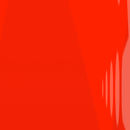
nghiệp của bạn tại Sun*
1053 Lượt xem
Tâm thế của các tân chủ nhân giải thưởng SAA
3
2024 trước thềm năm mới
593 Lượt xem
Chứng nhận ISO/IEC 27001:2022: Bước tiến vững
4
chắc khẳng định vị thế Sun*
859 Lượt xem
Ra mắt Secure coding guideline - “Must-read
5
guideline” dành cho các lập trình viên Sun*
1144 Lượt xem
Bình luận ẩn danh