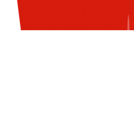
Đăng nhập để nhận nhiều thông tin thú
vị hơn từ Sun* nào!
Sáng đua deadline, tối hóa
thân game thủ leo rank đại
LOGIN WITH G-SUITE ACCOUNT
tài!
Bật cười với màn ''review sếp''
cực chất từ Sunner!
Stress "tuổi gì" mà đòi gặp
những Sunner này!