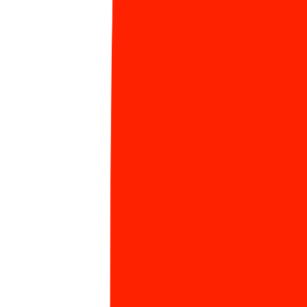
đẹp đẽ đó cũng đã góp 1 phần trong những chiếc clip
viral của Sun* mấy hôm nay, khiến mình và mọi người
cảm thấy cực kỳ hãnh diện.
Mong rằng với sự cố gắng của mình sẽ góp phần nhỏ
bé cùng FCOV, Sun* và cùng các thế hệ được sống
trong thời bình ngày nay "Viết tiếp câu chuyện hòa
bình".