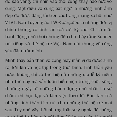
đỏ sao vàng, chỉ nhìn vào thôi cũng thấy náo nức vô
cùng. Một điều vô cùng bất ngờ là những hình ảnh
đẹp đó được đăng tải trên các trang mạng xã hội như
VTV1, Ban Tuyên giáo TW Đoàn,..đều là những đơn vị
chính thống, có tính lan toả cực kỳ cao. Chỉ là một
hành động nhỏ thôi nhưng đều cho thấy rằng Sunner
nói riêng và thế hệ trẻ Việt Nam nói chung vô cùng
yêu đất nước mình.
Mình thấy bản thân vô cùng may mắn vì đã được sinh
ra, lớn lên và học tập trong thời bình. Tinh thần yêu
nước không chỉ có thể hiện ở những dịp lễ kỷ niệm
như thế này mà vẫn luôn hiển hiện trong cuộc sống
thường ngày từ những hành động nhỏ nhất. Là sự
chăm chỉ học tập và làm việc theo lời Bác, lan toả
những tinh thần tích cực cho những thế hệ trẻ mai
sau. Tuy nhỏ vậy thôi nhưng thật sự ý nghĩa để chúng
ta có thể tự hào mà nói rằng "Kiếp sau vẫn là người