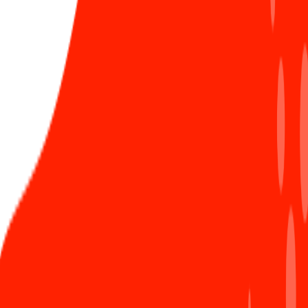
luôn được nối tiếp, lan tỏa từ những điều nhỏ nhất, đi
vào trong cuộc sống của mỗi gia đình nhỏ bé trong
từng hành động. Đó chính là những tấm gương phản
chiếu chân thật và gần gũi nhất để thế hệ tiếp sau
nữa cũng luôn cảm nhận và gìn giữ được hào khí này.
Mình vẫn nhớ như in cảm giác hạnh phúc và choáng
ngợp khi chứng kiến không gian văn phòng Sun được
mọi người trang hoàng cờ đỏ sao vàng vô cùng ấm
cúng và rực rỡ, đúng là một "ngày hội toàn dân". Khi
nhìn thấy mình chỉ muốn chụp ảnh khoe ngay với cả
thế giới về sự tự hào rất "Made in Sun*" này thôi!
Cảm ơn các Sunner rất nhiều vì những chia sẻ chân
thành và ý nghĩa vừa rồi. Chúc cho dư âm của
những ngày tháng Tư tươi đẹp này sẽ còn vang