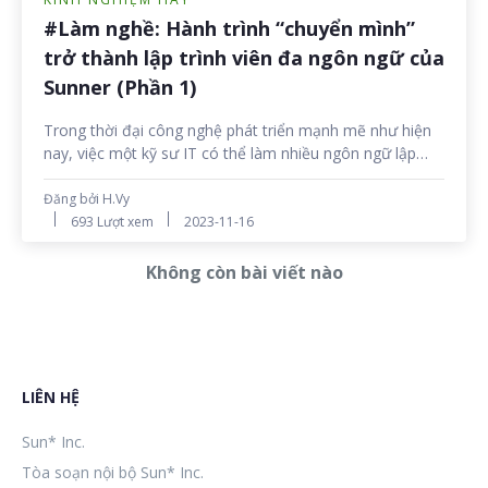
#Làm nghề: Hành trình “chuyển mình”
trở thành lập trình viên đa ngôn ngữ của
Sunner (Phần 1)
Trong thời đại công nghệ phát triển mạnh mẽ như hiện
nay, việc một kỹ sư IT có thể làm nhiều ngôn ngữ lập
trình là một lợi thế rất lớn. Công nghệ đang thay đổi thế
giới một cách nhanh chóng và việc học thêm ngôn ngữ
Đăng bởi H.Vy
lập trình được xem là một cách đầu tư thông minh vào
693 Lượt xem
2023-11-16
tương lai, mở ra những trải nghiệm công nghệ mới và
tạo ra được nhiều giá trị 'awesome' hơn cho xã hội.
Không còn bài viết nào
LIÊN HỆ
Sun* Inc.
Tòa soạn nội bộ Sun* Inc.