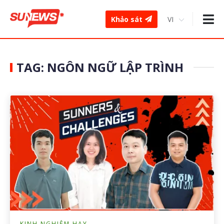
Khảo sát
TAG: NGÔN NGỮ LẬP TRÌNH
KINH NGHIỆM HAY