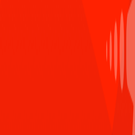
Bình luận ẩn danh
Đăng
Son Tran Thanh
tin mỗi phạm thanh tuấn <3
Trả lời
Nov 16th 2023,4:31 PM
Người dùng ẩn danh