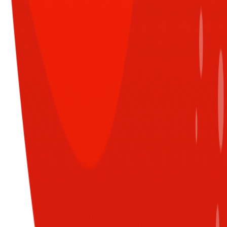
CÙNG CHUYÊN MỤC
XEM TẤT CẢ
Đăng nhập để nhận nhiều thông tin thú
vị hơn từ Sun* nào!
Từng bị “khủng hoảng tâm lý”
và Sun*EAP đã giúp tôi trở lại
LOGIN WITH G-SUITE ACCOUNT
là chính mình