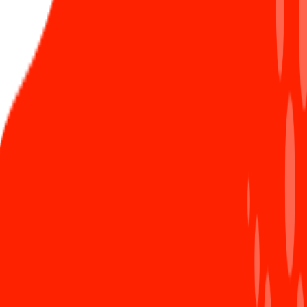
(take note hoặc viết bài chia sẻ, học nhóm,...).
Hãy cùng chờ đón những bước tiến nhảy vọt của
các Sunner này trong thời gian sắp tới nhé!
***Phần 2 của bài viết này sẽ lên sóng trong vài
ngày tới!
H.Vy
ĐANG HOT
Viblo - 10 năm khẳng định dấu ấn Sun* trong
1
cộng đồng công nghệ Việt
1186 Lượt xem
Nóng: Chính thức ra mắt Learning Path - Lộ trình
2
học tập cá nhân hóa, chìa khóa phát triển sự