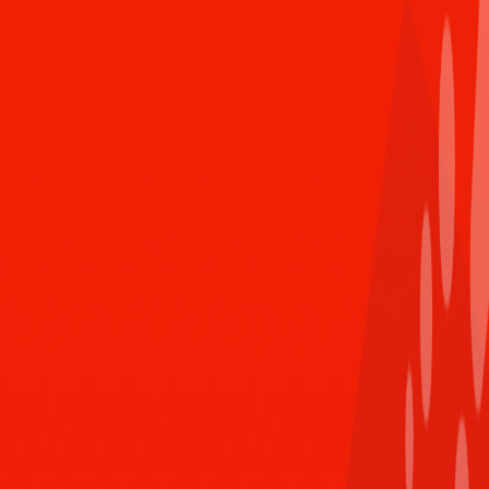
ngưỡng mộ
Trả lời
Nov 16th 2023,4:22 PM