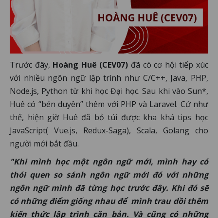
Trước đây,
Hoàng Huê (CEV07)
đã có cơ hội tiếp xúc
với nhiều ngôn ngữ lập trình như C/C++, Java, PHP,
Node.js, Python từ khi học Đại học. Sau khi vào Sun*,
Huê có “bén duyên” thêm với PHP và Laravel. Cứ như
thế, hiện giờ Huê đã bỏ túi được kha khá tips học
JavaScript( Vue.js, Redux-Saga), Scala, Golang cho
người mới bắt đầu.
"Khi mình học một ngôn ngữ mới, mình hay có
thói quen so sánh ngôn ngữ mới đó với những
ngôn ngữ mình đã từng học trước đây. Khi đó sẽ
có những điểm giống nhau để mình trau dồi thêm
kiến thức lập trình căn bản. Và cũng có những