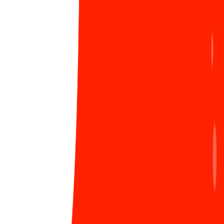
đọc kỹ tài liệu và thực hành thật nhiều.
“Các tutorial chủ yếu giúp mình làm nhanh hơn,
còn để hiểu sâu thì tốt nhất cứ phải cày sâu tài liệu
offical của ngôn ngữ framework, tham khảo code
của các thư viện trên github. Theo mình, nếu nắm
vững các kiến thức cơ bản và cũng nên tập trung
những kiến thức này trước thì việc chuyển đổi
ngôn ngữ không là vấn đề (các kiến thức về OOP,
design patterns, các nguyên tắc SOLID, DRY, KISS,
kiến trúc máy tính (bộ nhớ memory, CPU), cơ sở
dữ liệu và index, cấu trúc dữ liệu (list, key-value,
stack, queue, tree,...) và thuật toán (tìm kiếm, sắp
xếp, caching data,..), các kỹ thuật debugging và
logging,...).”
- Tuấn cho hay.
Việc học nhiều ngôn ngữ đã giúp Tuấn trở nên đa
năng hơn, làm được nhiều thứ, học được những khái