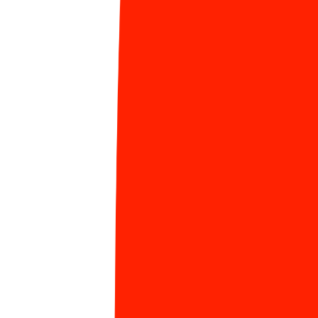
Như bao người, khi mới tìm hiểu về ngôn ngữ lập
trình,
Thanh Tuấn (CEV03)
đã học qua về Pascal
trong chương trình tin học phổ thông. Sau đó, Tuấn
tự học thêm Visual Basic để tạo một số App có giao
diện trên Windows và lên đến đại học thì học thêm C,
C++, Java, PHP, Javascript.
Sau một thời gian làm việc, Tuấn đã chọn PHP làm
ngôn ngữ chính vì tính đơn giản, nhanh gọn của nó.