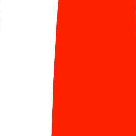
“Khi bạn đã học được 1 ngôn ngữ mới là lúc đó đã
vượt qua được cái rào cản là nỗi sợ, từ đó học tiếp
các ngôn ngữ tiếp theo cảm giác nó sẽ dễ và nhẹ
nhàng hơn. Trong thời gian tới, mình muốn
chuyển hướng sang quản lý dự án để có thêm góc
nhìn về tổng thể 1 dự án, ngoài việc code ra thì để
1 dự án thành công nó sẽ cần những yếu tố gì.”
-
Trường chia sẻ.