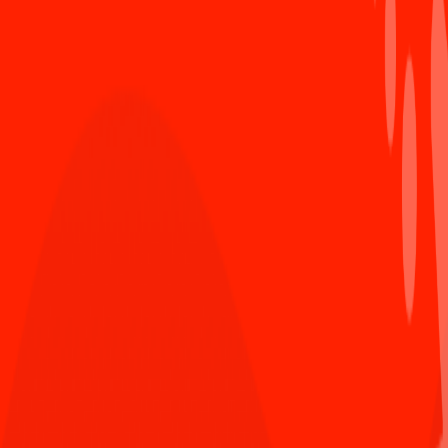
nghiệp của bạn tại Sun*
1050 Lượt xem
Tâm thế của các tân chủ nhân giải thưởng SAA
3
2024 trước thềm năm mới
593 Lượt xem
Chứng nhận ISO/IEC 27001:2022: Bước tiến vững
4
chắc khẳng định vị thế Sun*
858 Lượt xem
Ra mắt Secure coding guideline - “Must-read
5
guideline” dành cho các lập trình viên Sun*
1144 Lượt xem
#ngôn ngữ lập trình
#học ngôn ngữ lập trình mới