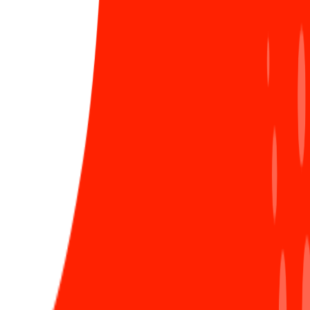
niệm mới, những cách lập trình mới, những cách làm
LIÊN HỆ ĐĂNG BÀI
tối ưu hơn. Dù thỉnh thoảng cũng khiến Tuấn bị loạn
ngôn ngữ một chút như đang code PHP lại dùng let,
const, hay code Javascript lại dùng đô-la cho tên biến
(tên biến trong PHP luôn phải bắt đầu bằng ký tự $)...
nhưng đó đều là những trải nghiệm thú vị và xứng
đáng.
Sunner có thể tham khảo những bí quyết học ngôn
ngữ mới của Tuấn như:
- Đối với những bạn mới đi làm: Không nên học
lan man nhiều ngôn ngữ
mà hãy tập trung vào các
kiến thức cơ bản trước, bắt đầu với ngôn ngữ nào
cũng được và học chuyên sâu về nó trước. Sau đó,
muốn học các ngôn ngữ khác cũng dễ và nhanh hơn.
- Đọc nhiều
(đọc kỹ tài liệu, đọc và review code của
người khác)
, thực hành nhiều và chia sẻ kiến thức