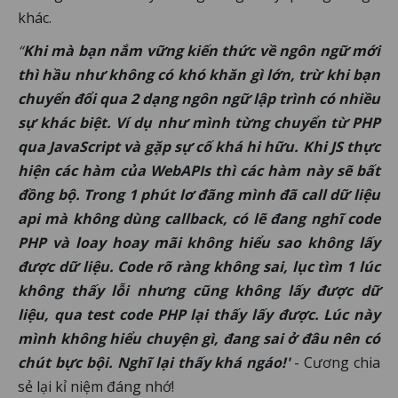
khác.
“
Khi mà bạn nắm vững kiến thức về ngôn ngữ mới
thì hầu như không có khó khăn gì lớn, trừ khi bạn
chuyển đổi qua 2 dạng ngôn ngữ lập trình có nhiều
sự khác biệt. Ví dụ như mình từng chuyển từ PHP
qua JavaScript và gặp sự cố khá hi hữu. Khi JS thực
hiện các hàm của WebAPIs thì các hàm này sẽ bất
đồng bộ. Trong 1 phút lơ đãng mình đã call dữ liệu
api mà không dùng callback, có lẽ đang nghĩ code
PHP và loay hoay mãi không hiểu sao không lấy
được dữ liệu. Code rõ ràng không sai, lục tìm 1 lúc
không thấy lỗi nhưng cũng không lấy được dữ
liệu, qua test code PHP lại thấy lấy được. Lúc này
mình không hiểu chuyện gì, đang sai ở đâu nên có
chút bực bội. Nghĩ lại thấy khá ngáo!'
- Cương chia
sẻ lại kỉ niệm đáng nhớ!