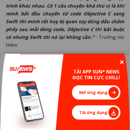
trình khác nhau. Có 1 câu chuyện khá thú vị là khi
mình bắt đầu chuyển từ code Objective C sang
Swift thì mình rất hay bị quen tay dùng dấu chấm
phẩy sau mỗi dòng code, Objective C thì bắt buộc
có nhưng Swift thì nó lại không cần.”
- Trường nói
thêm.
Bí quyết học ngôn ngữ của Trường cũng khá đơn
✕
giản, bởi theo Trường, để code được một ngôn ngữ
mới không cần mất quá nhiều thời gian để học kỹ và
TẢI APP SUN* NEWS
ĐỌC TIN CỰC CHILL!
học sâu. Cụ thể hơn:
- Tìm hiểu về điểm mạnh của ngôn ngữ đó trước
Mở ứng dụng
và có thể học những cú phạm cơ bản.
- Bắt tay vào làm 1 số mini project demo, kết hợp
Tải ứng dụng
với google và ChatGPT để đào sâu hơn dần dần
chúng ta sẽ học được.