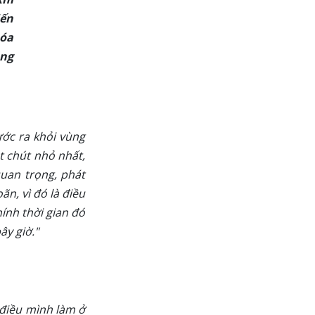
iến
hóa
óng
ớc ra khỏi vùng
t chút nhỏ nhất,
quan trọng, phát
n, vì đó là điều
ính thời gian đó
ây giờ."
 điều mình làm ở