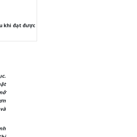
u khi đạt được
ục.
mặt
 mở
Hơn
 và
ình
Khi