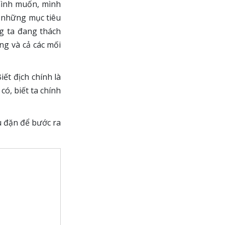
 mình muốn, mình
c những mục tiêu
g ta đang thách
ng và cả các mối
iết địch chính là
ó, biết ta chính
u đặn để bước ra