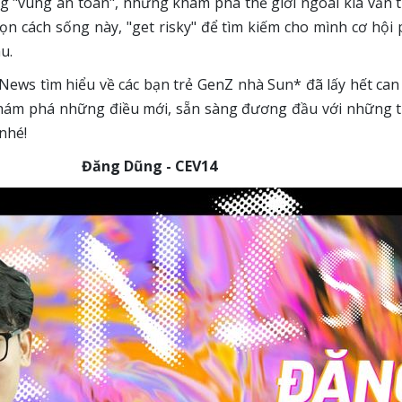
g "vùng an toàn", nhưng khám phá thế giới ngoài kia vẫn t
n cách sống này, "get risky" để tìm kiếm cho mình cơ hội p
au.
ews tìm hiểu về các bạn trẻ GenZ nhà Sun* đã lấy hết ca
khám phá những điều mới, sẵn sàng đương đầu với những t
 nhé!
Đăng Dũng - CEV14