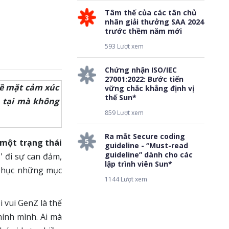
Tâm thế của các tân chủ
3
nhân giải thưởng SAA 2024
trước thềm năm mới
593 Lượt xem
Chứng nhận ISO/IEC
4
27001:2022: Bước tiến
về mặt cảm xúc
vững chắc khẳng định vị
thế Sun*
n tại mà không
859 Lượt xem
Ra mắt Secure coding
5
một trạng thái
guideline - “Must-read
guideline” dành cho các
'' đi sự can đảm,
lập trình viên Sun*
 phục những mục
1144 Lượt xem
i vui GenZ là thế
hính mình. Ai mà