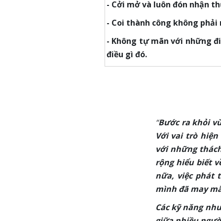
- Cởi mở và luôn đón nhận t
- Coi thành công không phải
- Không tự mãn với những đi
điều gì đó.
“
Bước ra khỏi vù
Với vai trò hiện
với những thách
rộng hiểu biết v
nữa, việc phát 
mình đã may mắn 
Các kỹ năng như
giữa nhiều ngườ