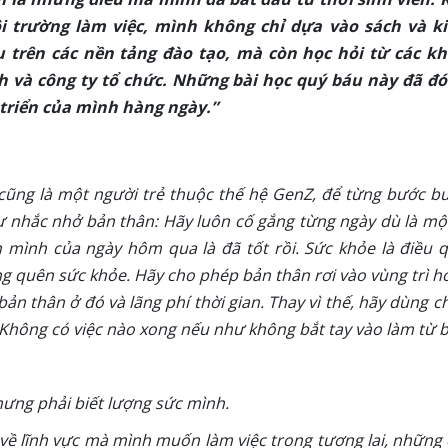
 trường làm việc, mình không chỉ dựa vào sách và k
u trên các nền tảng đào tạo, mà còn học hỏi từ các k
h và công ty tổ chức. Những bài học quý báu này đã đ
 triển của mình hàng ngày.”
cũng là một người trẻ thuộc thế hệ GenZ, để từng bước bư
ự nhắc nhở bản thân: Hãy luôn cố gắng từng ngày dù là mộ
 mình của ngày hôm qua là đã tốt rồi. Sức khỏe là điều 
 quên sức khỏe. Hãy cho phép bản thân rơi vào vùng trì hoã
n thân ở đó và lãng phí thời gian. Thay vì thế, hãy dùng ch
Không có việc nào xong nếu như không bắt tay vào làm từ b
nhưng phải biết lượng sức mình.
g về lĩnh vực mà mình muốn làm việc trong tương lai, những