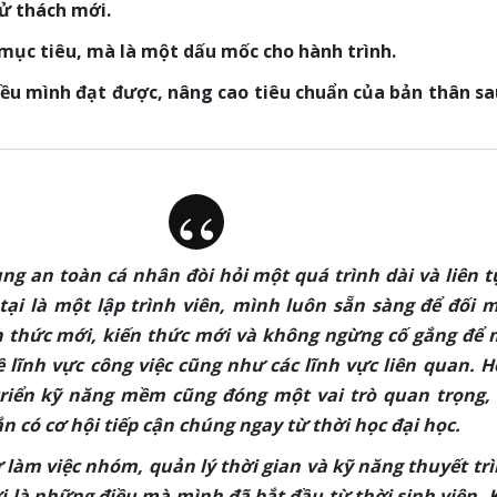
hử thách mới.
 mục tiêu, mà là một dấu mốc cho hành trình.
ều mình đạt được, nâng cao tiêu chuẩn của bản thân sa
ng an toàn cá nhân đòi hỏi một quá trình dài và liên t
 tại là một lập trình viên, mình luôn sẵn sàng để đối 
 thức mới, kiến thức mới và không ngừng cố gắng để
ề lĩnh vực công việc cũng như các lĩnh vực liên quan. 
triển kỹ năng mềm cũng đóng một vai trò quan trọng,
có cơ hội tiếp cận chúng ngay từ thời học đại học.
 làm việc nhóm, quản lý thời gian và kỹ năng thuyết tr
i là những điều mà mình đã bắt đầu từ thời sinh viên. 