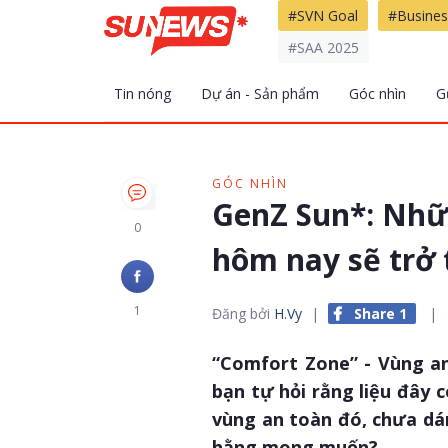
#SVN Goal
#Busines
#SAA 2025
Tin nóng
Dự án - Sản phẩm
Góc nhìn
G
GÓC NHÌN
GenZ Sun*: Nhữ
0
hôm nay sẽ trở 
1
Đăng bởi
H.Vy
|
Share 1
|
“Comfort Zone” - Vùng an
bạn tự hỏi rằng liệu đây 
vùng an toàn đó, chưa dá
hằng mong muốn?