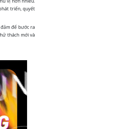
hú vị hơn nhiều.
hát triển, quyết
n đảm để bước ra
hử thách mới và