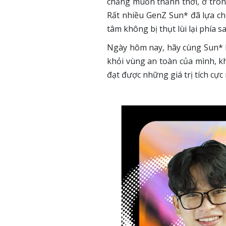
chẳng muốn thảnh thơi, ở tron
Rất nhiều GenZ Sun* đã lựa chọ
tâm không bị thụt lùi lại phía s
Ngày hôm nay, hãy cùng Sun* N
khỏi vùng an toàn của mình, 
đạt được những giá trị tích cực