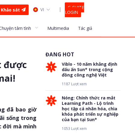
G-SUITE
VI
Khảo sát
LOGIN
Chuyện tâm tình
Multimedia
Tác giả
ĐANG HOT
t được
Viblo - 10 năm khẳng định
1
dấu ấn Sun* trong cộng
mai!
đồng công nghệ Việt
1187 Lượt xem
Nóng: Chính thức ra mắt
2
Learning Path - Lộ trình
ng đã bao giờ
học tập cá nhân hóa, chìa
khóa phát triển sự nghiệp
mãi sống trong
của bạn tại Sun*
c đời mà mình
1053 Lượt xem