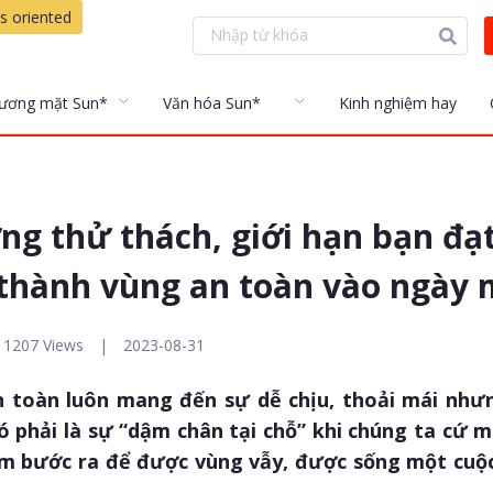
s oriented
ương mặt Sun*
Văn hóa Sun*
Kinh nghiệm hay
ng thử thách, giới hạn bạn đạ
thành vùng an toàn vào ngày 
1207 Views
|
2023-08-31
 toàn luôn mang đến sự dễ chịu, thoải mái như
có phải là sự “dậm chân tại chỗ” khi chúng ta cứ 
m bước ra để được vùng vẫy, được sống một cuộ