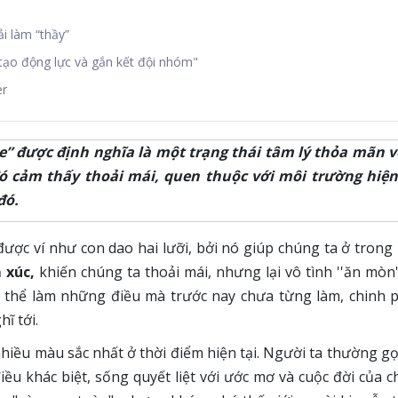
ải làm “thầy”
tạo động lực và gắn kết đội nhóm"
er
e” được định nghĩa là một trạng thái tâm lý thỏa mãn 
ó cảm thấy thoải mái, quen thuộc với môi trường hiệ
đó.
 được ví như con dao hai lưỡi, bởi nó giúp chúng ta ở trong
 xúc,
khiến chúng ta
thoải mái, nhưng lại vô tình ''ăn mòn
 thể làm những điều mà trước nay chưa từng làm, chinh
hĩ tới.
nhiều màu sắc nhất ở thời điểm hiện tại. Người ta thường gọ
ều khác biệt, sống quyết liệt với ước mơ và cuộc đời của c