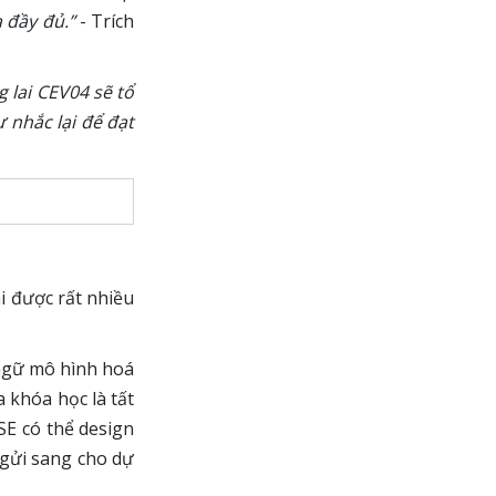
 đầy đủ.”
- Trích
g lai CEV04 sẽ tổ
 nhắc lại để đạt
 được rất nhiều
ngữ mô hình hoá
 khóa học là tất
SE có thể design
 gửi sang cho dự