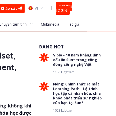
G-SUITE
VI
Khảo sát
LOGIN
Chuyện tâm tình
Multimedia
Tác giả
ĐANG HOT
dset,
Viblo - 10 năm khẳng định
1
dấu ấn Sun* trong cộng
ent,
đồng công nghệ Việt
1188 Lượt xem
Nóng: Chính thức ra mắt
2
Learning Path - Lộ trình
học tập cá nhân hóa, chìa
khóa phát triển sự nghiệp
của bạn tại Sun*
ưng không khí
1053 Lượt xem
 khóa học được