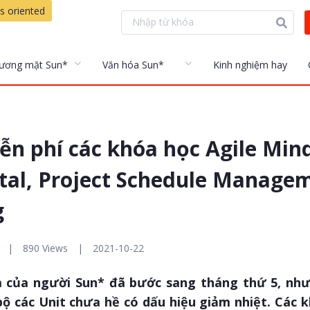
s oriented
ương mặt Sun*
Văn hóa Sun*
Kinh nghiệm hay
iễn phí các khóa học Agile Min
l, Project Schedule Managem
g
|
890 Views
|
2021-10-22
hà của người Sun* đã bước sang tháng thứ 5, nh
 bộ các Unit chưa hề có dấu hiệu giảm nhiệt. Các