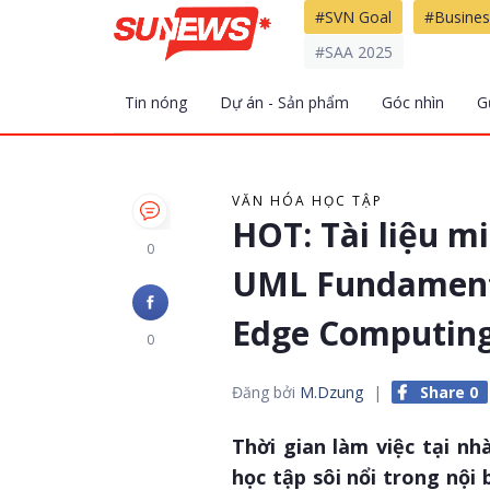
#SVN Goal
#Busines
#SAA 2025
Tin nóng
Dự án - Sản phẩm
Góc nhìn
G
VĂN HÓA HỌC TẬP
HOT: Tài liệu m
0
UML Fundamenta
Edge Computin
0
Đăng bởi
M.Dzung
|
Share 0
Thời gian làm việc tại n
học tập sôi nổi trong nội