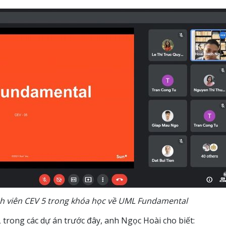
h viên CEV 5 trong khóa học về UML Fundamental
trong các dự án trước đây, anh Ngọc Hoài cho biết: