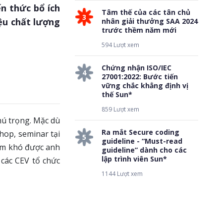
ến thức bổ ích
Tâm thế của các tân chủ
3
iệu chất lượng
nhân giải thưởng SAA 2024
trước thềm năm mới
594 Lượt xem
Chứng nhận ISO/IEC
4
27001:2022: Bước tiến
vững chắc khẳng định vị
thế Sun*
859 Lượt xem
hú trọng. Mặc dù
Ra mắt Secure coding
hop, seminar tại
5
guideline - “Must-read
làm khó được anh
guideline” dành cho các
lập trình viên Sun*
 các CEV tổ chức
1144 Lượt xem