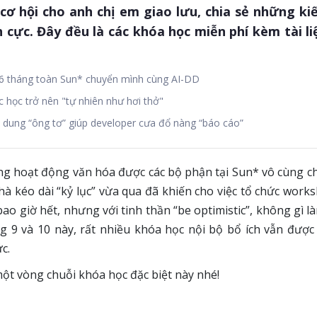
cơ hội cho anh chị em giao lưu, chia sẻ những ki
h cực. Đây đều là các khóa học miễn phí kèm tài l
 6 tháng toàn Sun* chuyển mình cùng AI-DD
 học trở nên "tự nhiên như hơi thở"
 dung “ông tơ” giúp developer cưa đổ nàng “báo cáo”
ng hoạt động văn hóa được các bộ phận tại Sun* vô cùng c
hà kéo dài “kỷ lục” vừa qua đã khiến cho việc tổ chức works
ao giờ hết, nhưng với tinh thần “be optimistic”, không gì 
g 9 và 10 này, rất nhiều khóa học nội bộ bổ ích vẫn được
c.
t vòng chuỗi khóa học đặc biệt này nhé!