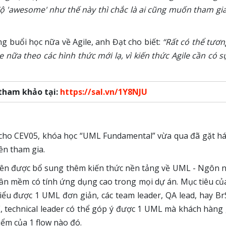
 'awesome' như thế này thì chắc là ai cũng muốn tham gia
 buổi học nữa về Agile, anh Đạt cho biết:
“Rất có thể tươn
nữa theo các hình thức mới lạ, vì kiến thức Agile cần có sự
 tham khảo tại:
https://sal.vn/1Y8NJU
ho CEV05, khóa học “UML Fundamental” vừa qua đã gặt hái
ên tham gia.
iên được bổ sung thêm kiến thức nền tảng về UML - Ngôn 
n mềm có tính ứng dụng cao trong mọi dự án. Mục tiêu của
iểu được 1 UML đơn giản, các team leader, QA lead, hay Br
, technical leader có thể góp ý được 1 UML mà khách hàng
iểm của 1 flow nào đó.