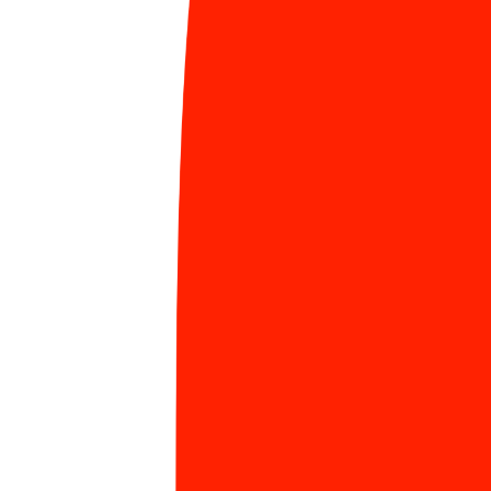
nhưng em hãy giữ cho mình những ký ức đẹp nhất,
hạnh phúc nhất trong quá khứ vì khi ấy ta đã yêu
nhau thực sự. Hay ít nhất sau khi khóc đủ em hãy tặc
lưỡi mà nói, câu nói như tôi đã nói khi chia tay em:
“Thôi thì mình yêu chơi cho vui!”
Nga Ba
Phải
Xem hồ sơ
7 Bài đăng
ĐANG HOT
Viblo - 10 năm khẳng định dấu ấn Sun* trong
1
cộng đồng công nghệ Việt
1189 Lượt xem