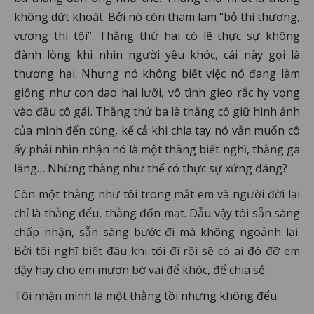
không dứt khoát. Bởi nó còn tham lam “bỏ thì thương,
vương thì tội”. Thằng thứ hai có lẽ thực sự không
đành lòng khi nhìn người yêu khóc, cái này gọi là
thương hại. Nhưng nó không biết việc nó đang làm
giống như con dao hai lưỡi, vô tình gieo rắc hy vọng
vào đầu cô gái. Thằng thứ ba là thằng cố giữ hình ảnh
của mình đến cùng, kể cả khi chia tay nó vẫn muốn cô
ấy phải nhìn nhận nó là một thằng biết nghĩ, thằng ga
lăng… Những thằng như thế có thực sự xứng đáng?
Còn một thằng như tôi trong mắt em và người đời lại
chỉ là thằng đểu, thằng đốn mạt. Dẫu vậy tôi sẵn sàng
chấp nhận, sẵn sàng bước đi mà không ngoảnh lại.
Bởi tôi nghĩ biết đâu khi tôi đi rồi sẽ có ai đó đỡ em
dậy hay cho em mượn bờ vai để khóc, để chia sẻ.
Tôi nhận mình là một thằng tồi nhưng không đểu.