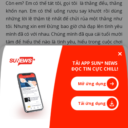
Còn em? Em có thể tát tôi, gọi tôi là thằng đểu, thằng
khốn nạn. Em có thể uống rượu say khướt rồi dùng
những lời lẽ thậm tệ nhất để chửi rủa một thằng như
tôi. Nhưng xin em! Đừng bao giờ chà đạp lên tình yêu
mình đã có với nhau. Chúng mình đã qua cái tuổi mười
tám để hiểu thế nào là tình yêu, hiểu trong cuộc chơi
này chúng ta sẽ được gì và mất gì. Sẵn sàng dành tình
✕
yêu cho ai đó là sẵn sàng đánh cược với chính bản
TẢI APP SUN* NEWS
thân mình, cuộc đời mình. Khi em gồng mình cho tôi
ĐỌC TIN CỰC CHILL!
một cái tát như trời giáng và khóc lóc đau khổ bao
nhiêu thì tôi dám cá trong quá khứ em đã từng vui vẻ,
Mở ứng dụng
hạnh phúc bấy nhiêu. Em có thấy người con gái nào có
tình yêu hời hợt mà khi chia tay than khóc vật vã
không?
Tải ứng dụng
Em yêu! Tình yêu đẹp không hẳn là một kết thúc có
hậu phải không? Dù hiện tại và tương lai như nào