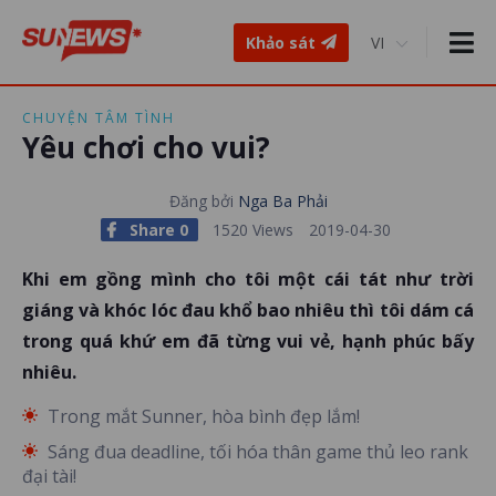
Khảo sát
CHUYỆN TÂM TÌNH
Yêu chơi cho vui?
Đăng bởi
Nga Ba Phải
Share 0
1520 Views
2019-04-30
Khi em gồng mình cho tôi một cái tát như trời
giáng và khóc lóc đau khổ bao nhiêu thì tôi dám cá
trong quá khứ em đã từng vui vẻ, hạnh phúc bấy
nhiêu.
Trong mắt Sunner, hòa bình đẹp lắm!
Sáng đua deadline, tối hóa thân game thủ leo rank
đại tài!