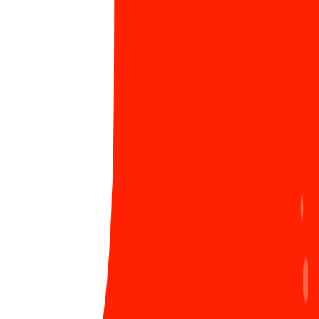
Nóng: Chính thức ra mắt Learning Path - Lộ trình
2
học tập cá nhân hóa, chìa khóa phát triển sự
nghiệp của bạn tại Sun*
1055 Lượt xem
Tâm thế của các tân chủ nhân giải thưởng SAA
3
2024 trước thềm năm mới
595 Lượt xem
Chứng nhận ISO/IEC 27001:2022: Bước tiến vững
4
chắc khẳng định vị thế Sun*
859 Lượt xem
Ra mắt Secure coding guideline - “Must-read
5
guideline” dành cho các lập trình viên Sun*
1144 Lượt xem