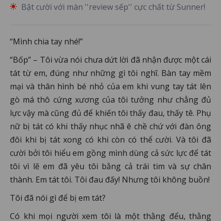
Bật cười với màn ''review sếp'' cực chất từ Sunner!
“Mình chia tay nhé!”
“Bốp” – Tôi vừa nói chưa dứt lời đã nhận được một cái
tát từ em, đúng như những gì tôi nghĩ. Bàn tay mềm
mại và thân hình bé nhỏ của em khi vung tay tát lên
gò má thô cứng xương của tôi tưởng như chẳng đủ
lực vậy mà cũng đủ để khiến tôi thấy đau, thấy tê. Phụ
nữ bị tát có khi thấy nhục nhã ê chề chứ với đàn ông
đôi khi bị tát xong có khi còn có thể cười. Và tôi đã
cười bởi tôi hiểu em gồng mình dùng cả sức lực để tát
tôi vì lẽ em đã yêu tôi bằng cả trái tim và sự chân
thành. Em tát tôi. Tôi đau đấy! Nhưng tôi không buồn!
Tôi đã nói gì để bị em tát?
Có khi mọi người xem tôi là một thằng đểu, thằng