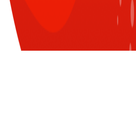
CÙNG CHUYÊN MỤC
XEM TẤT CẢ
Đăng nhập để nhận nhiều thông tin thú
vị hơn từ Sun* nào!
Trong mắt Sunner, hòa bình
đẹp lắm!
LOGIN WITH G-SUITE ACCOUNT
Sáng đua deadline, tối hóa
thân game thủ leo rank đại
tài!
Bật cười với màn ''review sếp''
cực chất từ Sunner!