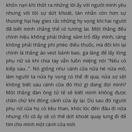
khốn nạn khi thốt ra những lời ấy với người mình yêu
nhưng với tôi sự dứt khoát, tàn nhẫn còn hơn sự
thương hại hay gieo rắc những hy vọng khi hai người
đã biết mình chẳng thể có tương lai. Một thằng đểu
chính hiệu không phải thằng xăm trổ đầy mình, càng
không phải thằng phì phèo điếu thuốc, mà đôi khi lại
chính là thằng áo vest bảnh bao, ga lăng để lấy lòng
phụ nữ và khi chia tay vẫn luôn miệng nói “Nếu có
kiếp sau…”. Nó giống như cánh cửa nửa hé nửa mở,
làm người ta nửa hy vọng có thể đi qua, nửa sợ sệt
không biết sau cánh cửa đó thứ gì đang đợi mình?
Một thằng đàn ông tử tế sẽ biết mình không được
chần chừ khi đóng cánh cửa ấy lại. Dù sau đó người
phụ nữ của họ có kêu than, khóc lóc đến đâu đi nữa
nhưng rồi cô ấy sẽ có thể dứt khoát quay lưng đi để
tìm cho mình một cánh cửa mới.