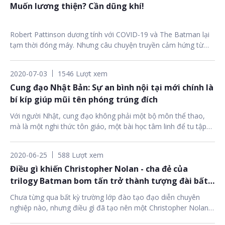
Muốn lương thiện? Cần dũng khí!
Robert Pattinson dương tính với COVID-19 và The Batman lại
tạm thời đóng máy. Nhưng câu chuyện truyền cảm hứng từ
Batman về ý chí kiên định và tính hướng thiện sẽ giúp các fan
vững tin để tiếp tục ủng hộ cho tới ngày phim ra mắt.
2020-07-03
1546 Lượt xem
Cung đạo Nhật Bản: Sự an bình nội tại mới chính là
bí kíp giúp mũi tên phóng trúng đích
Với người Nhật, cung đạo không phải một bộ môn thể thao,
mà là một nghi thức tôn giáo, một bài học tâm linh để tu tập
nội tâm. Bởi vậy, với tất cả những ai tìm hiểu và yêu mến văn
hóa Nhật Bản, rèn luyện cung đạo là một trải nghiệm vô cùng
2020-06-25
588 Lượt xem
đáng giá.
Điều gì khiến Christopher Nolan - cha đẻ của
trilogy Batman bom tấn trở thành tượng đài bất
diệt của điện ảnh thế giới?
Chưa từng qua bất kỳ trường lớp đào tạo đạo diễn chuyên
nghiệp nào, nhưng điều gì đã tạo nên một Christopher Nolan
vĩ đại với 20 năm làm phim, 10 tác phẩm kinh điển, 3 bộ phim