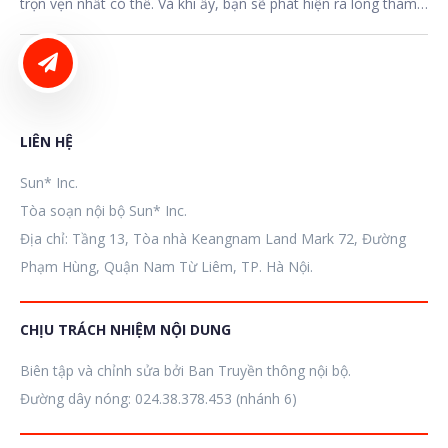
trọn vẹn nhất có thể. Và khi ấy, bạn sẽ phát hiện ra lòng tham
vô độ của mình đã lắng xuống từ lúc nào không hay...
LIÊN HỆ ĐĂNG BÀI
LIÊN HỆ
Sun* Inc.
Tòa soạn nội bộ Sun* Inc.
Địa chỉ: Tầng 13, Tòa nhà Keangnam Land Mark 72, Đường
Phạm Hùng, Quận Nam Từ Liêm, TP. Hà Nội.
CHỊU TRÁCH NHIỆM NỘI DUNG
Biên tập và chỉnh sửa bởi Ban Truyền thông nội bộ.
Đường dây nóng: 024.38.378.453 (nhánh 6)