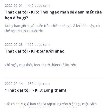
thuộc top vĩ đại nhất lịch sử và tổng cộng 34 đề cử giải Oscar?
2020-06-01
445 Lượt xem
Hãy cùng nhau tìm hiểu về vị đạo diễn tài ba này và cách ông
Thất đại tội - Kì 5: Thói ngạo mạn sẽ đánh mất của
đang dùng nghệ thuật để vẽ nên ánh sáng không chỉ cho điện
ảnh mà còn cho toàn nhân loại nhé!
bạn điều gì?
Đừng bao giờ "ngủ quên trên chiến thắng", vì khi tỉnh dậy, có
thể bạn đã thua cuộc rồi!
2020-05-28
165 Lượt xem
Thất đại tội - Kì 4: Sự lười nhác
Chỉ ngày mai thôi, bạn sẽ trở thành kẻ lỗi thời.
2020-05-14
235 Lượt xem
"Thất đại tội" - Kì 3: Lòng tham!
Tất cả những gì bạn cần là tập trung vào hiện tại, một cách