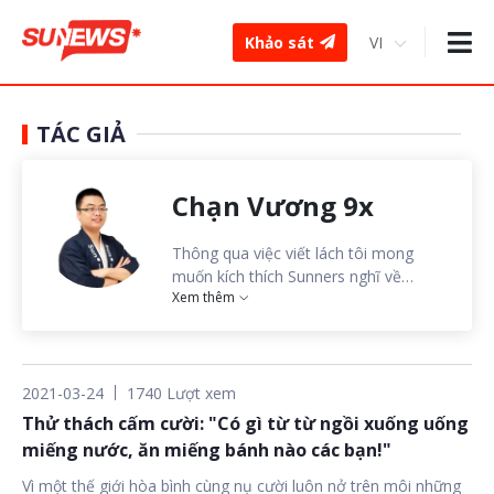
Khảo sát
TÁC GIẢ
Chạn Vương 9x
Thông qua việc viết lách tôi mong
muốn kích thích Sunners nghĩ về
Xem thêm
những chủ đề khác ngoài chuyên môn
của họ. Trải qua quá trình tư duy ấy,
những gì họ thu hoạch được sẽ quay
lại phục vụ cho công việc lẫn cuộc
sống của họ.
2021-03-24
1740 Lượt xem
Thử thách cấm cười: "Có gì từ từ ngồi xuống uống
miếng nước, ăn miếng bánh nào các bạn!"
Vì một thế giới hòa bình cùng nụ cười luôn nở trên môi những