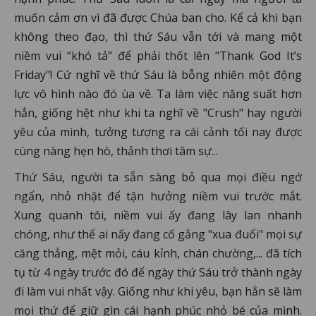
muốn cảm ơn vì đã được Chúa ban cho. Kể cả khi bạn
không theo đạo, thì thứ Sáu vẫn tới và mang một
niềm vui “khó tả” để phải thốt lên "Thank God It’s
Friday"! Cứ nghĩ về thứ Sáu là bỗng nhiên một động
lực vô hình nào đó ùa về. Ta làm việc năng suất hơn
hẳn, giống hệt như khi ta nghĩ về "Crush" hay người
yêu của mình, tưởng tượng ra cái cảnh tối nay được
cùng nàng hẹn hò, thảnh thơi tâm sự...
Thứ Sáu, người ta sẵn sàng bỏ qua mọi điều ngớ
ngẩn, nhỏ nhặt để tận hưởng niềm vui trước mắt.
Xung quanh tôi, niềm vui ấy đang lây lan nhanh
chóng, như thể ai nấy đang cố gắng "xua đuổi" mọi sự
căng thẳng, mệt mỏi, cáu kỉnh, chán chường,... đã tích
tụ từ 4 ngày trước đó để ngày thứ Sáu trở thành ngày
đi làm vui nhất vậy. Giống như khi yêu, bạn hẳn sẽ làm
mọi thứ để giữ gìn cái hạnh phúc nhỏ bé của mình.