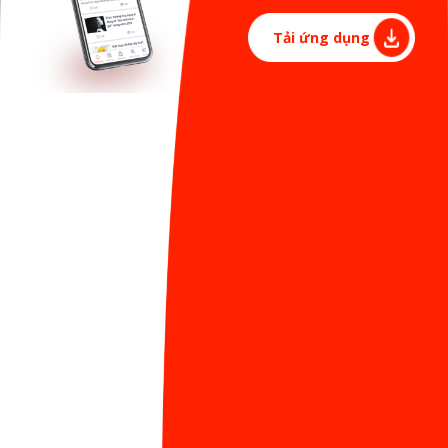
sớm để mai dậy đúng giờ đi làm. Giá như thứ Sáu có
Tải ứng dụng
thể ngừng trôi để ta có thêm nhiều thời gian hưởng
thụ.
Tình yêu cũng thế, nếu như nó chân thật như ngày
thứ Sáu, thì chẳng ai muốn có ngày biệt ly. Ai yêu mà
chẳng mong đợi hai chữ "mãi mãi". Khi một người nói
sẽ cả đời yêu bạn, tôi đồ rằng, ngay thời điểm đoạn
hội thoại ấy xảy ra, bạn sẽ mong thời gian ngừng trôi
ngay khoảnh khắc ấy.
Thank God it's Friday = Thank God it's love