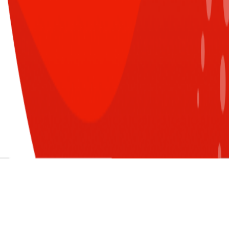
CÙNG CHUYÊN MỤC
XEM TẤT CẢ
Đăng nhập để nhận nhiều thông tin thú
vị hơn từ Sun* nào!
Trong mắt Sunner, hòa bình
đẹp lắm!
LOGIN WITH G-SUITE ACCOUNT
Sáng đua deadline, tối hóa
thân game thủ leo rank đại
tài!