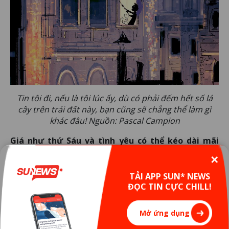
Tin tôi đi, nếu là tôi lúc ấy, dù có phải đếm hết số lá
cây trên trái đất này, bạn cũng sẽ chẳng thể làm gì
khác đâu! Nguồn: Pascal Campion
Giá như thứ Sáu và tình yêu có thể kéo dài mãi
mãi!
✕
Hẳn ai cũng đã từng một lần ước thời gian quay
TẢI APP SUN* NEWS
ĐỌC TIN CỰC CHILL!
ngược trở lại tối thứ Sáu và dừng luôn tại đó. Giá như
tối thứ Sáu thảnh thơi có thể kéo dài mãi để bạn có
Mở ứng dụng
thể ăn cơm với ba mẹ, đi chơi với người yêu, đánh vài
ván Dota với anh em bạn bè,... mà chẳng lo phải ngủ