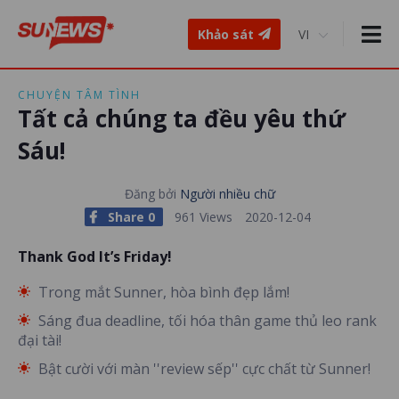
Khảo sát
CHUYỆN TÂM TÌNH
Tất cả chúng ta đều yêu thứ
Sáu!
Đăng bởi
Người nhiều chữ
Share 0
961 Views
2020-12-04
Thank God It’s Friday!
Trong mắt Sunner, hòa bình đẹp lắm!
Sáng đua deadline, tối hóa thân game thủ leo rank
đại tài!
Bật cười với màn ''review sếp'' cực chất từ Sunner!