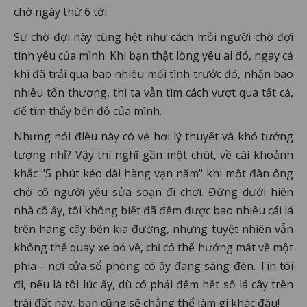
chờ ngày thứ 6 tới.
Sự chờ đợi này cũng hệt như cách mỗi người chờ đợi
tình yêu của mình. Khi bạn thật lòng yêu ai đó, ngay cả
khi đã trải qua bao nhiêu mối tình trước đó, nhận bao
nhiêu tổn thương, thì ta vẫn tìm cách vượt qua tất cả,
để tìm thấy bến đỗ của mình.
Nhưng nói điều này có vẻ hơi lý thuyết và khó tưởng
tượng nhỉ? Vậy thì nghĩ gần một chút, về cái khoảnh
khắc "5 phút kéo dài hàng vạn năm" khi một đàn ông
chờ cô người yêu sửa soạn đi chơi. Đứng dưới hiên
nhà cô ấy, tôi không biết đã đếm được bao nhiêu cái lá
trên hàng cây bên kia đường, nhưng tuyệt nhiên vẫn
không thể quay xe bỏ về, chỉ có thể hướng mắt về một
phía - nơi cửa sổ phòng cô ấy đang sáng đèn. Tin tôi
đi, nếu là tôi lúc ấy, dù có phải đếm hết số lá cây trên
trái đất này, bạn cũng sẽ chẳng thể làm gì khác đâu!