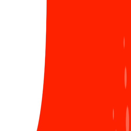
ĐANG HOT
Viblo - 10 năm khẳng định dấu ấn Sun* trong
1
cộng đồng công nghệ Việt
1186 Lượt xem
Nóng: Chính thức ra mắt Learning Path - Lộ trình
2
học tập cá nhân hóa, chìa khóa phát triển sự
nghiệp của bạn tại Sun*
1050 Lượt xem
Tâm thế của các tân chủ nhân giải thưởng SAA
3
2024 trước thềm năm mới
593 Lượt xem
Chứng nhận ISO/IEC 27001:2022: Bước tiến vững
4
chắc khẳng định vị thế Sun*
LIÊN HỆ ĐĂNG BÀI
858 Lượt xem
Ra mắt Secure coding guideline - “Must-read