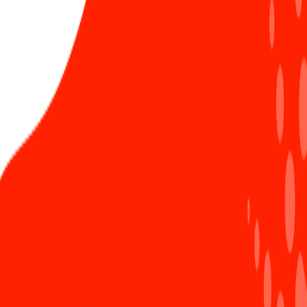
5
guideline” dành cho các lập trình viên Sun*
1144 Lượt xem
#tình yêu
#thứ 6
Bình luận ẩn danh
Đăng