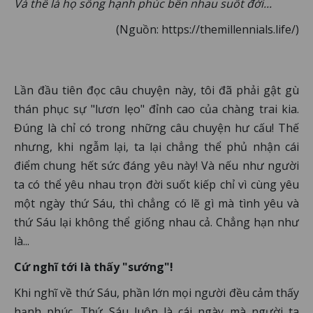
Và thế là họ sống hạnh phúc bên nhau suốt đời...
(Nguồn: https://themillennials.life/)
Lần đầu tiên đọc câu chuyện này, tôi đã phải gật gù
thán phục sự "lươn lẹo" đỉnh cao của chàng trai kia.
Đúng là chỉ có trong những câu chuyện hư cấu! Thế
nhưng, khi ngẫm lại, ta lại chẳng thể phủ nhận cái
điểm chung hết sức đáng yêu này! Và nếu như người
ta có thể yêu nhau trọn đời suốt kiếp chỉ vì cùng yêu
một ngày thứ Sáu, thì chẳng có lẽ gì mà tình yêu và
thứ Sáu lại không thể giống nhau cả. Chẳng hạn như
là...
Cứ nghĩ tới là thấy "sướng"!
Khi nghĩ về thứ Sáu, phần lớn mọi người đều cảm thấy
hạnh phúc. Thứ Sáu luôn là cái ngày mà người ta