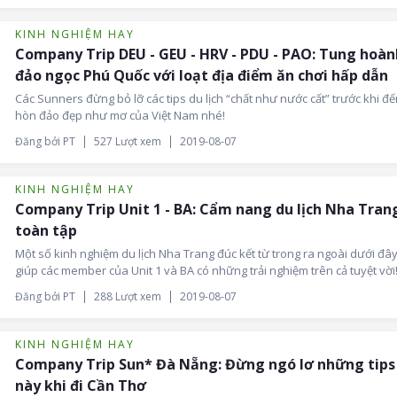
KINH NGHIỆM HAY
Company Trip DEU - GEU - HRV - PDU - PAO: Tung hoàn
đảo ngọc Phú Quốc với loạt địa điểm ăn chơi hấp dẫn
Các Sunners đừng bỏ lỡ các tips du lịch “chất như nước cất” trước khi đế
hòn đảo đẹp như mơ của Việt Nam nhé!
Đăng bởi PT
527 Lượt xem
2019-08-07
KINH NGHIỆM HAY
Company Trip Unit 1 - BA: Cẩm nang du lịch Nha Tran
toàn tập
Một số kinh nghiệm du lịch Nha Trang đúc kết từ trong ra ngoài dưới đây
giúp các member của Unit 1 và BA có những trải nghiệm trên cả tuyệt vời
Đăng bởi PT
288 Lượt xem
2019-08-07
KINH NGHIỆM HAY
Company Trip Sun* Đà Nẵng: Đừng ngó lơ những tips
này khi đi Cần Thơ