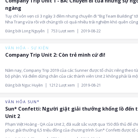
Company Trip Unit 1 - BA: Chuyến đi của những sự ng
ngàng
Tuy chỉ vỏn vẹn có 3 ngày 3 đêm nhưng chuyến đi “Big Team Building” tớ
Nha Trang vừa rồi với chúng tôi có quá nhiều trải nghiệm khó quên cũn
những kỉ niệm vô cùng đáng nhớ. Nhiều người bảo giờ Nha Trang không
Đăng bởi Long Nguyễn
753 Lượt xem
2019-08-22
như xưa nên lúc đầu chuẩn bị đi cũng không hy vọng lắm, nhưng đi rồi thì
rất ấn tượng.
VĂN HÓA - SỰ KIỆN
Company Trip Unit 2: Còn trẻ mình cứ đi!
Năm nay, Company Trip 2019 của các Sunner được tổ chức riêng theo t
bộ phận. Và điểm dừng chân của các thành viên Unit 2 không phải là mộ
mà tận hai nơi đấy nhé! Cùng nhìn lại chuyến đi đầy ắp niềm vui và tiếng
Đăng bởi Ngọc Huyền
1212 Lượt xem
2019-08-21
của các thành viên Unit 2 nào!
VĂN HÓA SUN*
Sun* Confetti: Người giật giải thưởng khổng lồ đến 
Unit 2
Phạm Việt Hoàng - QA của Unit 2, đã xuất sắc vượt qua 150 đối thủ để ch
phục giải thưởng 6,5 triệu đồng của chương trình Sun* Confetti được tổ 
trong chuyến Company Trip của văn phòng Đà Nẵng tại Cần Thơ.