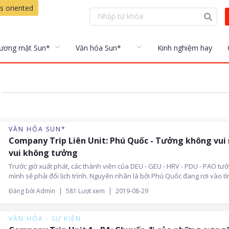
s oriented
ương mặt Sun*
Văn hóa Sun*
Kinh nghiệm hay
VĂN HÓA SUN*
Company Trip Liên Unit: Phú Quốc - Tưởng không vui
vui không tưởng
Trước giờ xuất phát, các thành viên của DEU - GEU - HRV - PDU - PAO tư
mình sẽ phải đổi lịch trình. Nguyên nhân là bởi Phú Quốc đang rơi vào tì
trạng ngập lụt chưa từng có trong lịch sử. Đến phút cuối, ban tổ chức vẫ
Đăng bởi Admin
581 Lượt xem
2019-08-29
quyết định giữ nguyên lịch trình và quả nhiên 'trời không phụ lòng người
VĂN HÓA - SỰ KIỆN