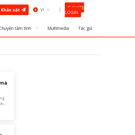
G-SUITE
VI
Khảo sát
LOGIN
Chuyện tâm tình
Multimedia
Tác giả
 mà
ởng
nh
n
'.