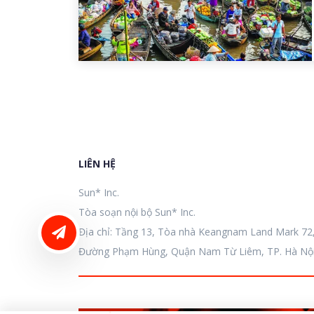
LIÊN HỆ
Sun* Inc.
Tòa soạn nội bộ Sun* Inc.
LIÊN HỆ ĐĂNG BÀI
Địa chỉ: Tầng 13, Tòa nhà Keangnam Land Mark 72
Đường Phạm Hùng, Quận Nam Từ Liêm, TP. Hà Nội