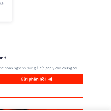
ích
P Ý
n* hoan nghênh độc giả gửi góp ý cho chúng tôi.
Gửi phản hồi