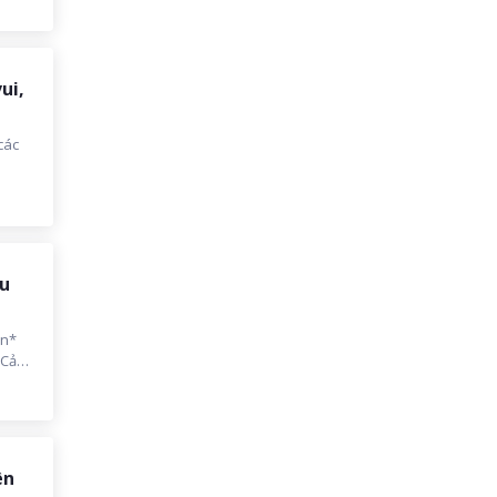
ui,
các
ưu
un*
 Cả
 vọng
ên