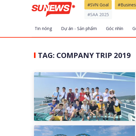
#SVN Goal
#Busines
#SAA 2025
Tin nóng
Dự án - Sản phẩm
Góc nhìn
G
TAG: COMPANY TRIP 2019