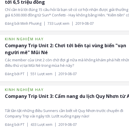
tới 6,5 triệu đồng
Chỉ cần trả lời đúng 15 câu hỏi là bạn sẽ có cơ hội nhận được giải thưởng 
giá 6.500.000 đồng từ Sun* Confetti - Hay không bằng Hên. “Kiếm tiền” c
thế không? Muốn biết câu trả lời, xin hẹn các Sunners Đà Nẵng tại Gala
Đăng bởi Minh Phương
733 Lượt xem
2019-08-07
Dinner trong chuyến Company Trip tại Cần Thơ.
KINH NGHIỆM HAY
Company Trip Unit 2: Chơi tới bến tại vùng biển "vạn
người mê" Mũi Né
Các member của Unit 2 còn chờ đợi gì nữa mà không khám phá hết nhữ
điều thú vị tại Mũi Né trong mùa hè này?
Đăng bởi PT
551 Lượt xem
2019-08-07
KINH NGHIỆM HAY
Company Trip Unit 3: Cẩm nang du lịch Quy Nhơn từ 
Tất tần tật những điều Sunners cần biết về Quy Nhơn trước chuyến đi
Company Trip vài ngày tới. Lướt xuống ngay nào!
Đăng bởi PT
433 Lượt xem
2019-08-07