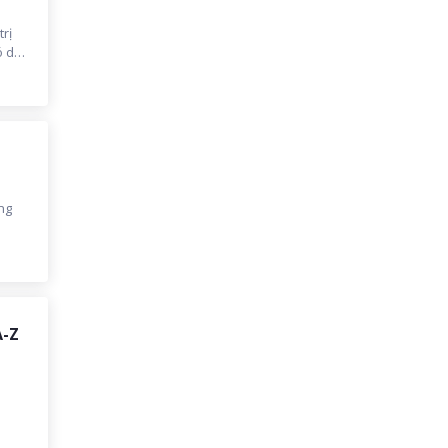
trị
ó dễ
ng
A-Z