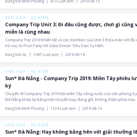
Đăng bởi Minh Phương
873 Lượt xem
2019-08-19
VĂN HÓA - SỰ KIỆN
Company Trip Unit 3: Đi đâu cũng được, chơi gì cũng v
miễn là cùng nhau
Company Trip 2019 khiến tất cả các member của Unit 3 thỏa mãn với đủ 
trò vui, từ Pool Party tới Gala Dinner Tiêu Dao Tụ Hiền.
Đăng bởi Ve.
1097 Lượt xem
2019-08-19
VĂN HÓA - SỰ KIỆN
Sun* Đà Nẵng - Company Trip 2019: Miền Tây phiêu l
ký
Chuyến đi Company Trip 2019 tới miền Tây sông nước của văn phòng S
Đà Nẵng khép lại bằng một chuyến bay đúng giờ, không chậm phút nào.
chuyến đi 4 ngày 3 đêm trôi qua cực kì thuận lợi, viên mãn đúng như kỳ
Đăng bởi Minh Phương
1374 Lượt xem
2019-08-16
của ban tổ chức.
VĂN HÓA - SỰ KIỆN
Sun* Đà Nẵng: Hay không bằng hên với giải thưởng l