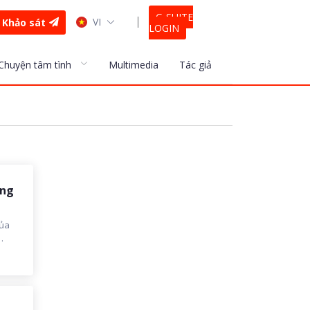
G-SUITE
VI
Khảo sát
LOGIN
Chuyện tâm tình
Multimedia
Tác giả
ừng
của
triết