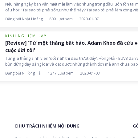
Nếu hằng ngày bạn vẫn miệt mài làm việc nhưng trong đầu luôn tồn tại 
câu hỏi: "Tại sao tôi phải sống như thế này? Tại sao tôi phải làm công vi
đó?". Hãy bình tĩnh lại đôi chút và tìm đọc cuốn sách "Đúng việc" của Gi
Đăng bởi Nhật Hoàng
809 Lượt xem
2020-01-07
Trung. Là người mê đọc sách, anh Nhật Hoàng - BrSE của EUV 4 tin rằng,
là một trong những cuốn sách đã mở lối cuộc đời anh.
KINH NGHIỆM HAY
[Review] 'Từ một thằng bất hảo, Adam Khoo đã cứu v
cuộc đời tôi'
Từng là thằng sinh viên ‘dốt nát’ ‘thi đâu trượt đấy’, Hồng Hải - EUV3 đã ‘r
bùn đứng dậy sáng lòa’ và đạt được những thành tích mà anh chưa bao
mơ tới. Điều kỳ diệu đó chỉ gói gọn trong một cuốn sách có tên ‘Làm chủ 
Đăng bởi N.Hồng Hải
1247 Lượt xem
2020-01-03
duy, thay đổi cuộc đời’ của Adam Khoo.
CHỊU TRÁCH NHIỆM NỘI DUNG
GÓ