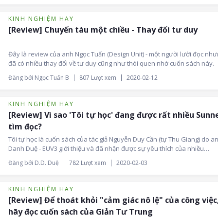
hạnh phúc hay bất hạnh.
KINH NGHIỆM HAY
[Review] Chuyến tàu một chiều - Thay đổi tư duy
Đây là review của anh Ngọc Tuấn (Design Unit) - một người lười đọc nh
đã có nhiều thay đổi về tư duy cũng như thói quen nhờ cuốn sách này.
Đăng bởi Ngọc Tuấn B
807 Lượt xem
2020-02-12
KINH NGHIỆM HAY
[Review] Vì sao 'Tôi tự học' đang được rất nhiều Sunn
tìm đọc?
Tôi tự học là cuốn sách của tác giả Nguyễn Duy Cần (tự Thu Giang) do a
Danh Duệ - EUV3 giới thiệu và đã nhận được sự yêu thích của nhiều
Sunners. Thậm chí, anh Duy Sơn - EUV1 đã phải thốt lên rằng 'Cuốn sác
Đăng bởi D.D. Duệ
782 Lượt xem
2020-02-03
nhất, và cũng khoai nhất về chủ đề tự học mình từng đọc'.
KINH NGHIỆM HAY
[Review] Để thoát khỏi "cảm giác nô lệ" của công việc
hãy đọc cuốn sách của Giản Tư Trung