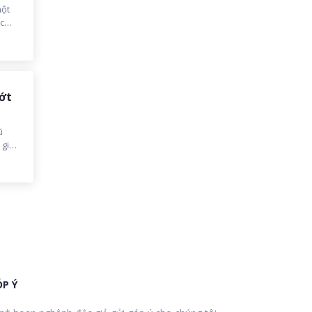
một
ệc
ản Tư
 đây
ớt
ũ
 giờ
tư
P Ý