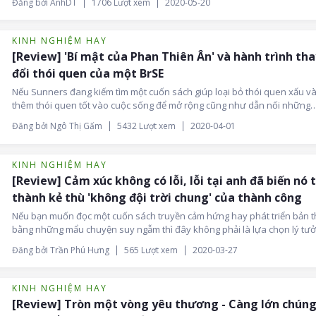
Đăng bởi AnhDT
1706 Lượt xem
2020-05-20
gửi những lời chia sẻ ở phần bình luận để trao đổi với Lyn nha!
KINH NGHIỆM HAY
[Review] 'Bí mật của Phan Thiên Ân' và hành trình tha
đổi thói quen của một BrSE
Nếu Sunners đang kiếm tìm một cuốn sách giúp loại bỏ thói quen xấu v
thêm thói quen tốt vào cuộc sống để mở rộng cũng như dẫn nối những
nguồn năng lượng tích cực từ cộng đồng xung quanh, hãy thử trải nghiệ
Đăng bởi Ngô Thị Gấm
5432 Lượt xem
2020-04-01
MẬT CỦA PHAN THIÊN ÂN - quyển sách đã thay đổi cuộc đời của hàng tri
người, và chắc chắn, trong số đó, có tôi.
KINH NGHIỆM HAY
[Review] Cảm xúc không có lỗi, lỗi tại anh đã biến nó 
thành kẻ thù 'không đội trời chung' của thành công
Nếu bạn muốn đọc một cuốn sách truyền cảm hứng hay phát triển bản 
bằng những mẩu chuyện suy ngẫm thì đây không phải là lựa chọn lý tưở
Nhưng nếu bạn muốn quản trị cảm xúc của mình tốt hơn và không biến 
Đăng bởi Trần Phú Hưng
565 Lượt xem
2020-03-27
thành kẻ thù của thành công thì hãy tìm đọc "Cảm Xúc Là Kẻ Thù Số Một
Thành Công" của TS Lê Thẩm Dương xem sao nhé!
KINH NGHIỆM HAY
[Review] Tròn một vòng yêu thương - Càng lớn chúng