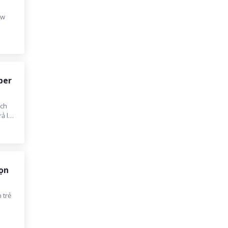
ew
per
ách
ả lời
họn
 trẻ
ằng,