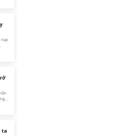
y
à nạp
m BÍ
ệu
trở
thân
ng.
nó
 Của
 ta