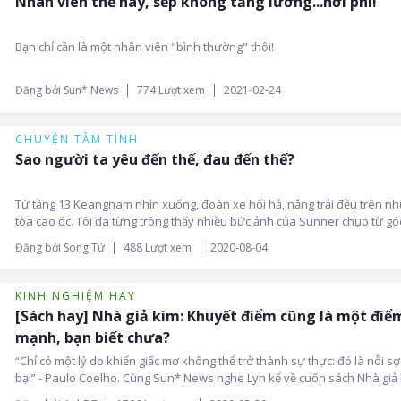
Nhân viên thế này, sếp không tăng lương...hơi phí!
Bạn chỉ cần là một nhân viên "bình thường" thôi!
Đăng bởi Sun* News
774 Lượt xem
2021-02-24
CHUYỆN TÂM TÌNH
Sao người ta yêu đến thế, đau đến thế?
Từ tầng 13 Keangnam nhìn xuống, đoàn xe hối hả, nắng trải đều trên n
tòa cao ốc. Tôi đã từng trông thấy nhiều bức ảnh của Sunner chụp từ gó
này, ra phía tòa đôi Sông Đà, có tấm nhìn tươi sáng, có tấm nom tĩnh lặn
Đăng bởi Song Tử
488 Lượt xem
2020-08-04
đơn, dẫu là cùng một cảnh. Tôi ngồi nghe bài hát “Người con gái ta thươ
một bài hát da diết, khắc khoải của một chàng trai gửi người con gái mìn
yêu. “Ta thương em, thương em, ta thương em nhiều. Và...ta xót cho ta”
KINH NGHIỆM HAY
có thể thương một người đến thế, và đau xót đến thế nhỉ?
[Sách hay] Nhà giả kim: Khuyết điểm cũng là một điể
mạnh, bạn biết chưa?
“Chỉ có một lý do khiến giấc mơ không thể trở thành sự thực: đó là nỗi sợ
bại” - Paulo Coelho. Cùng Sun* News nghe Lyn kể về cuốn sách Nhà giả 
cuốn sách đã thay đổi cuộc đời của Lyn và rất nhiều người khác. Đừng 