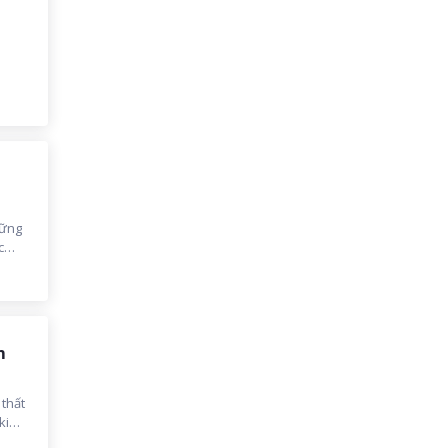
hững
c
g, cô
ng”,
h
 Sao
m
 thất
kim -
quên