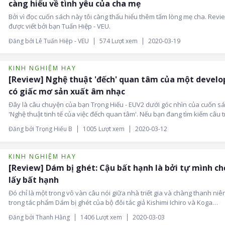
càng hiểu về tình yêu của cha mẹ
Bởi vì đọc cuốn sách này tôi càng thấu hiểu thêm tấm lòng mẹ cha. Revi
được viết bởi bạn Tuấn Hiệp - VEU.
Đăng bởi Lê Tuấn Hiệp - VEU
574 Lượt xem
2020-03-19
KINH NGHIỆM HAY
[Review] Nghệ thuật 'đếch' quan tâm của một develo
có giấc mơ sản xuất âm nhạc
Đây là câu chuyện của bạn Trọng Hiếu - EUV2 dưới góc nhìn của cuốn s
'Nghệ thuật tinh tế của việc đếch quan tâm'. Nếu bạn đang tìm kiếm câu tr
cho câu hỏi 'Mình sống để làm gì?', thì rất có thể, nó hữu ích với bạn.
Đăng bởi Trọng Hiếu B
1005 Lượt xem
2020-03-12
KINH NGHIỆM HAY
[Review] Dám bị ghét: Cậu bất hạnh là bởi tự mình c
lấy bất hạnh
Đó chỉ là một trong vô vàn câu nói giữa nhà triết gia và chàng thanh niên
trong tác phẩm Dám bị ghét của bộ đôi tác giả Kishimi Ichiro và Koga
Fumitake. Điều đó giúp bạn Nguyễn Thị Thanh Hằng - Sun* Đà Nẵng tin r
Đăng bởi Thanh Hằng
1406 Lượt xem
2020-03-03
mọi thứ trên đời đều do mình chọn lựa, chứ không ai có thể làm cho bạn