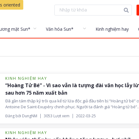
s oriented
ương mặt Sun*
Văn hóa Sun*
Kinh nghiệm hay
KINH NGHIỆM HAY
“Hoàng Tử Bé” - Vì sao vẫn là tượng đài văn học lẫy l
sau hơn 75 năm xuất bản
Đã gần tám thập kỷ trôi qua kể từ lứa độc giả đầu tiên bị “Hoàng tử bé” 
Antoine De Saint-Exupéry chinh phục. Người ta đánh giá “Hoàng tử bé”
không chỉ xứng danh kiệt tác văn học thiếu nhi bởi góc nhìn vượt thời đại
Đăng bởi DungNM
3053 Lượt xem
2022-03-25
cùng đột phá trong xây dựng tình tiết và nhân vật, mà còn bởi hàng tầng 
lý được lồng ghép tinh tế ẩn dưới một câu chuyện “trẻ con”.
KINH NGHIỆM HAY