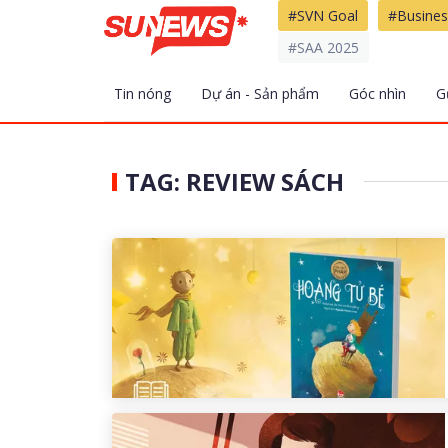
#SVN Goal
#Busines
#SAA 2025
Tin nóng
Dự án - Sản phẩm
Góc nhìn
G
TAG: REVIEW SÁCH